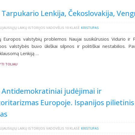
 Tarpukario Lenkija, Čekoslovakija, Vengr
UJAUSIŲJŲ LAIKŲ ISTORIJOS VADOVĖLIS 10 KLASĖ
KRISTUPAS
ų Europos valstybių problemos Naujai susikūrusios Vidurio ir P
os valstybės buvo ūkiškai silpnos ir politiškai nestabilios. Pav
klausomą Lenkiją …
YTI TOLIAU
 Antidemokratiniai judėjimai ir
oritarizmas Europoje. Ispanijos pilietinis
as
UJAUSIŲJŲ LAIKŲ ISTORIJOS VADOVĖLIS 10 KLASĖ
KRISTUPAS