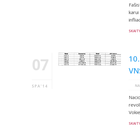
Fašis
karu
infli
SKAIT
10.
07
VN
NA
SPA'14
Nacio
revol
Vokie
SKAIT