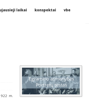
jausieji laikai
konspektai
vbe
1922 m.