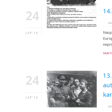
14.
24
NA
Nauj
LAP'14
Europ
nepri
SKAIT
13.
24
aut
kar
LAP'14
NA