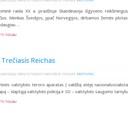
UJAUSIŲJŲ LAIKŲ ISTORIJOS VADOVĖLIS 10 KLASĖ
KRISTUPAS
ominė raida XX a. pradžioje Skandinavija išgyveno reikšmingus
čius. Menkas Švedijos, ypač Norvegijos, dirbamos žemės plotas
 daugiau …
YTI TOLIAU
 Trečiasis Reichas
UJAUSIŲJŲ LAIKŲ ISTORIJOS VADOVĖLIS 10 KLASĖ
KRISTUPAS
tinės valstybės teroro aparatas Į valdžią atėję nacionalsocialista
pą – slaptąją valstybės policiją ir SD – valstybės saugumo tarnyb
YTI TOLIAU