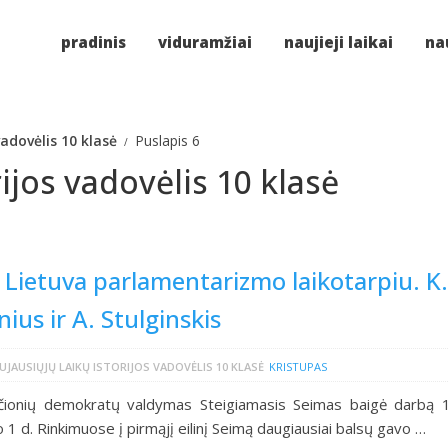
pradinis
viduramžiai
naujieji laikai
nau
vadovėlis 10 klasė
Puslapis 6
ijos vadovėlis 10 klasė
 Lietuva parlamentarizmo laikotarpiu. K.
nius ir A. Stulginskis
UJAUSIŲJŲ LAIKŲ ISTORIJOS VADOVĖLIS 10 KLASĖ
KRISTUPAS
ščionių demokratų valdymas Steigiamasis Seimas baigė darbą 
o 1 d. Rinkimuose į pirmąjį eilinį Seimą daugiausiai balsų gavo …