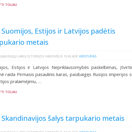
YTI TOLIAU
 Suomijos, Estijos ir Latvijos padėtis
pukario metais
UJAUSIŲJŲ LAIKŲ ISTORIJOS VADOVĖLIS 10 KLASĖ
KRISTUPAS
jos, Estijos ir Latvijos Nepriklausomybės paskelbimas, įtvirti
inė raida Pirmasis pasaulinis karas, pasibaigęs Rusijos imperijos s
tijos pralaimėjimu, …
YTI TOLIAU
 Skandinavijos šalys tarpukario metais