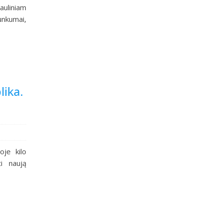
auliniam
unkumai,
lika.
oje kilo
ti naują