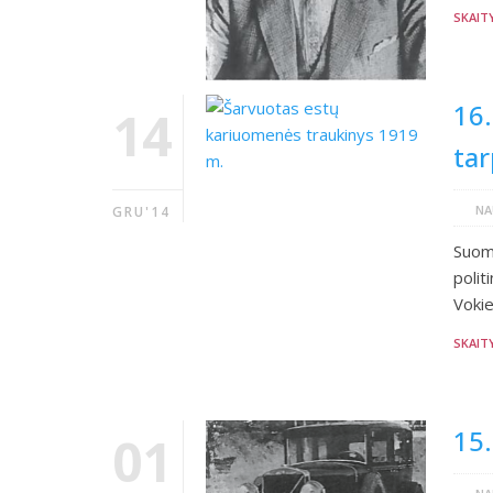
SKAIT
16.
14
tar
NA
GRU'14
Suomi
polit
Vokie
SKAIT
15.
01