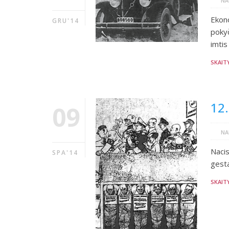
NA
Ekon
GRU'14
poky
imtis
SKAIT
12.
09
NA
Nacis
SPA'14
gesta
SKAIT