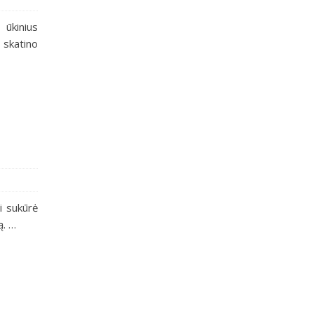
 ūkinius
 skatino
i sukūrė
ą. …