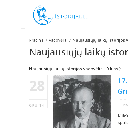
Pradinis
Vadovėliai
Naujausiųjų laikų istorijos 
Naujausiųjų laikų istor
Naujausiųjų laikų istorijos vadovėlis 10 klasė
17.
28
Gri
NA
GRU'14
Krik
spali