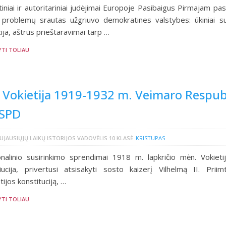
tiniai ir autoritariniai judėjimai Europoje Pasibaigus Pirmajam pas
i problemų srautas užgriuvo demokratines valstybes: ūkiniai s
acija, aštrūs prieštaravimai tarp …
YTI TOLIAU
 Vokietija 1919-1932 m. Veimaro Respub
SPD
UJAUSIŲJŲ LAIKŲ ISTORIJOS VADOVĖLIS 10 KLASĖ
KRISTUPAS
nalinio susirinkimo sprendimai 1918 m. lapkričio mėn. Vokietij
iucija, privertusi atsisakyti sosto kaizerį Vilhelmą II. Priim
tijos konstituciją, …
YTI TOLIAU