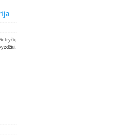
ija
ietryčių
yzdžiui,