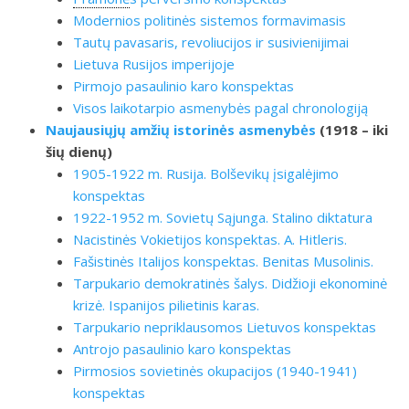
Modernios politinės sistemos formavimasis
Tautų pavasaris, revoliucijos ir susivienijimai
Lietuva Rusijos imperijoje
Pirmojo pasaulinio karo konspektas
Visos laikotarpio asmenybės pagal chronologiją
Naujausiųjų amžių istorinės asmenybės
(1918 – iki
šių dienų)
1905-1922 m. Rusija. Bolševikų įsigalėjimo
konspektas
1922-1952 m. Sovietų Sąjunga. Stalino diktatura
Nacistinės Vokietijos konspektas. A. Hitleris.
Fašistinės Italijos konspektas. Benitas Musolinis.
Tarpukario demokratinės šalys. Didžioji ekonominė
krizė. Ispanijos pilietinis karas.
Tarpukario nepriklausomos Lietuvos konspektas
Antrojo pasaulinio karo konspektas
Pirmosios sovietinės okupacijos (1940-1941)
konspektas