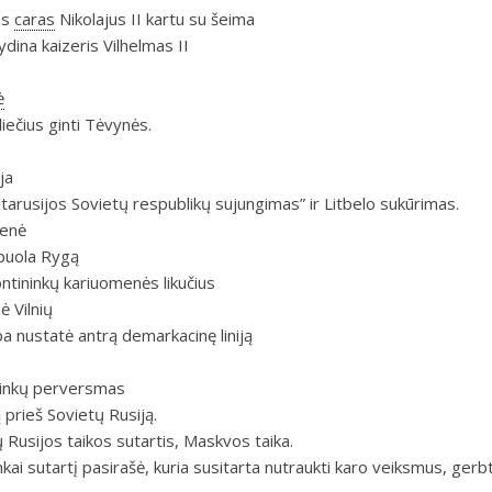
os
caras
Nikolajus II kartu su šeima
ydina kaizeris Vilhelmas II
ė
liečius ginti Tėvynės.
ja
tarusijos Sovietų respublikų sujungimas” ir Litbelo sukūrimas.
menė
puola Rygą
ntininkų kariuomenės likučius
 Vilnių
ba nustatė antrą demarkacinę liniją
ninkų perversmas
 prieš Sovietų Rusiją.
Rusijos taikos sutartis, Maskvos taika.
nkai sutartį pasirašė, kuria susitarta nutraukti karo veiksmus, gerb