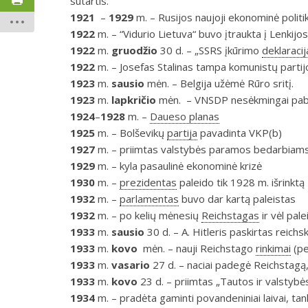
sutartis.
1921
–
1929
m. – Rusijos naujoji ekonominė politik
1922
m. – “Vidurio Lietuva“ buvo įtraukta į Lenkijos
1922
m.
gruodžio
30 d. – „SSRS įkūrimo
deklaracij
1922
m. – Josefas Stalinas tampa komunistų partij
1923
m.
sausio
mėn. – Belgija užėmė Rūro sritį.
1923
m.
lapkričio
mėn. – VNSDP nesėkmingai paba
1924
–
1928
m. –
Daueso planas
1925
m. – Bolševikų
partija
pavadinta VKP(b)
1927
m. – priimtas valstybės paramos bedarbiam
1929
m. – kyla pasaulinė ekonominė krizė
1930
m. –
prezidentas
paleido tik 1928 m. išrinktą
1932
m. –
parlamentas
buvo dar kartą paleistas
1932
m. – po kelių mėnesių
Reichstagas
ir vėl pale
1933
m.
sausio
30 d. – A. Hitleris paskirtas reichs
1933
m.
kovo
mėn. – nauji Reichstago
rinkimai
(pe
1933
m.
vasario
27 d. – naciai padegė Reichstagą,
1933
m.
kovo
23 d. – priimtas „Tautos ir valstybė
1934
m. – pradėta gaminti povandeniniai laivai, tanka