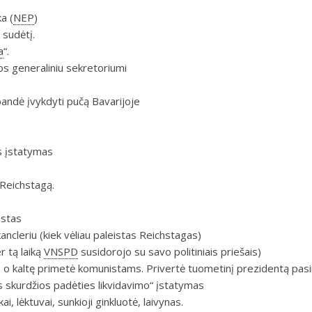
a (
NEP
)
 sudėtį.
a
“.
os generaliniu sekretoriumi
ndė įvykdyti pučą Bavarijoje
s įstatymas
 Reichstagą.
istas
kancleriu (kiek vėliau paleistas Reichstagas)
r tą laiką
VNSPD
susidorojo su savo politiniais priešais)
 o kaltę primetė komunistams. Privertė tuometinį prezidentą pasi
s skurdžios padėties likvidavimo“ įstatymas
i, lėktuvai, sunkioji ginkluotė, laivynas.