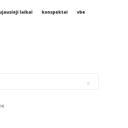
jausieji laikai
konspektai
vbe
×
ybę