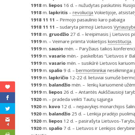
1918
m.
liepos
16 d. – nužudytas paskutinis Rusij
1918
m.
lapkritis
–
revoliucija
Vokietijoje, atsistat
1918
11 11
– Pirmojo pasaulinio karo pabaiga
1918 11 11
– sudaryta pirmoji Lietuvos
Vyriausyb
1918
m.
gruodžio
27 d. – kreipimasis į Lietuvos pi
1919
m. – Veimare priimta Vokietijos
konstitucija
.
1919
m.
sausio
mėn. – Paryžiaus taikos konferenci
1919
m.
vasario
mėn.- paskelbtas “Lietuvos ir Bal
1919
m.
vasario
mėn. – susikūrė Lietuvos kariuo
1919
m.
spalio
9 d. –
bermontininkai
nesėkmingai 
1919
m.
lapkričio
12-22 d. lietuviai sumušė bermo
1919
m.
balandžio
mėn. – lenkų kariuomenė užėmė
1919
m.
liepos
26 d. – Antantės Aukščiausioji tary
1920
m. – pradeda veikti Tautų sąjunga
1920
m.
kovo
12 d. – nepavykęs monarchijos šali
1920
m.
balandžio
25 d. – Lenkija pradėjo puolimą
1920
m.
liepos
12 d. – pasirašyta Lietuvos-Tarybų 
4
1920
m.
spalio
7 d. – Lietuvos ir Lenkijos derybini