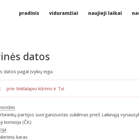
pradinis
viduramžiai
naujieji laikai
nau
rinės datos
s datos pagal įvykių eiga.
k
prie tinklalapio kūrimo ir Tu!
nocidas
bininkų partijos suorganizuotas sukilimas prieš Laikinąją vyriaus
i komisija (ČK)
cija
lietinis karas