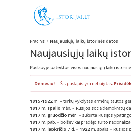
Pradinis
Naujausiųjų laikų istorinės datos
Naujausiųjų laikų isto
Puslapyje pateiktos visos naujausiųjų laikų istorinė
Dėmesio!
Šis puslapis yra nebaigtas.
Prisidė
1915-1922
m. – turkų vykdytas armėnų tautos
ge
1917
m.
spalio
mėn. – Rusijos socialdemokratų dar
1917
m.
gruodžio
mėn. – sukurta Rusijos ypatingoj
1917
m. pab. – bolševikai pradėjo turto
nacionaliza
1917
m.
lapkričio
7 d. –
1922
m. spalis – Rusijos pi