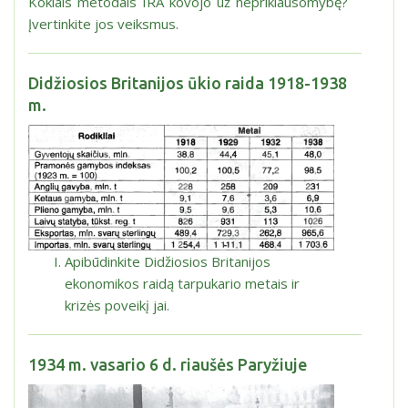
Kokiais metodais IRA kovojo už nepriklausomybę?
Įvertinkite jos veiksmus.
Didžiosios Britanijos ūkio raida 1918-1938
m.
Apibūdinkite Didžiosios Britanijos
ekonomikos raidą tarpukario metais ir
krizės poveikį jai.
1934 m. vasario 6 d. riaušės Paryžiuje