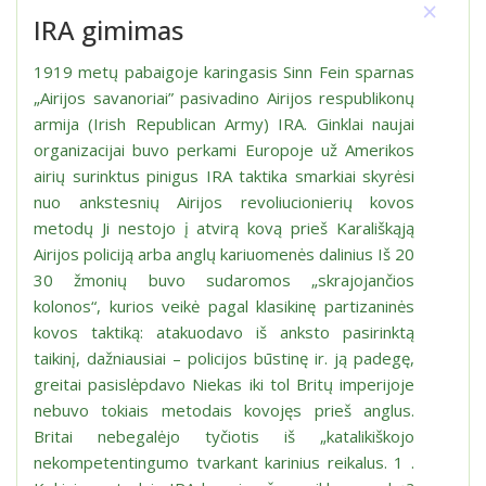
×
IRA gimimas
1919 metų pabaigoje karingasis Sinn Fein sparnas
„Airijos savanoriai” pasivadino Airijos respublikonų
armija (Irish Republican Army) IRA. Ginklai naujai
organizacijai buvo perkami Europoje už Amerikos
airių surinktus pinigus IRA taktika smarkiai skyrėsi
nuo ankstesnių Airijos revoliucionierių kovos
metodų Ji nestojo į atvirą kovą prieš Karališkąją
Airijos policiją arba anglų kariuomenės dalinius Iš 20
30 žmonių buvo sudaromos „skrajojančios
kolonos“, kurios veikė pagal klasikinę partizaninės
kovos taktiką: atakuodavo iš anksto pasirinktą
taikinį, dažniausiai – policijos būstinę ir. ją padegę,
greitai pasislėpdavo Niekas iki tol Britų imperijoje
nebuvo tokiais metodais kovojęs prieš anglus.
Britai nebegalėjo tyčiotis iš „katalikiškojo
nekompetentingumo tvarkant karinius reikalus. 1 .