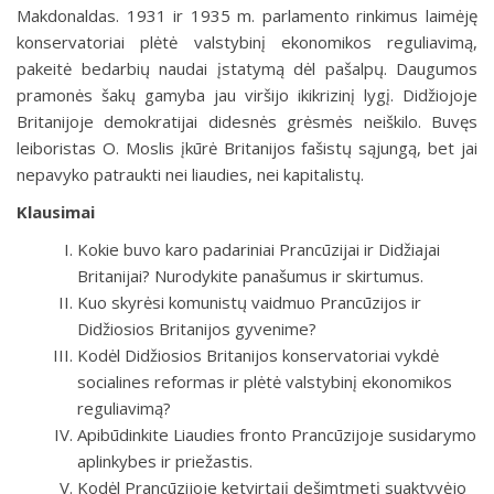
Makdonaldas. 1931 ir 1935 m. parlamento rinkimus laimėję
konservatoriai plėtė valstybinį ekonomikos reguliavimą,
pakeitė bedarbių naudai įstatymą dėl pašalpų. Daugumos
pramonės šakų gamyba jau viršijo ikikrizinį lygį. Didžiojoje
Britanijoje demokratijai didesnės grėsmės neiškilo. Buvęs
leiboristas O. Moslis įkūrė Britanijos fašistų sąjungą, bet jai
nepavyko patraukti nei liaudies, nei kapitalistų.
Klausimai
Kokie buvo karo padariniai Prancūzijai ir Didžiajai
Britanijai? Nurodykite panašumus ir skirtumus.
Kuo skyrėsi komunistų vaidmuo Prancūzijos ir
Didžiosios Britanijos gyvenime?
Kodėl Didžiosios Britanijos konservatoriai vykdė
socialines reformas ir plėtė valstybinį ekonomikos
reguliavimą?
Apibūdinkite Liaudies fronto Prancūzijoje susidarymo
aplinkybes ir priežastis.
Kodėl Prancūzijoje ketvirtąjį dešimtmetį suaktyvėjo