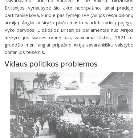
išsivadavimo judėjimo vadovų E. de Valerą. Didžiosios
Britanijos vyriausybė šio akto nepripažino, airiai pradėjo
partizaninę kovą, kurioje pasižymėjo IRA (Airijos respublikonų
armija). Anglai nesiryžo plačiu mastu naudoti karinių pajėgų.
Vyko derybos. Didžiosios Britanijos
parlamentas
nuo Airijos
atskyrė jos šiaurės rytinę dalį, vadinamą Ulsterį. 1921 m.
gruodžio mėn. anglai pripažino Airiją savarankiška valstybe
dominijos teisėmis.
Vidaus politikos problemos