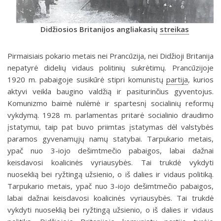
Didžiosios Britanijos angliakasių
streikas
Pirmaisiais pokario metais nei Prancūzija, nei Didžioji Britanija
nepatyrė didelių vidaus politinių sukrėtimų. Prancūzijoje
1920 m. pabaigoje susikūrė stipri komunistų
partija
, kurios
aktyvi veikla baugino valdžią ir pasiturinčius gyventojus.
Komunizmo baimė nulėmė ir spartesnį socialinių reformų
vykdymą. 1928 m. parlamentas pritarė socialinio draudimo
įstatymui, taip pat buvo priimtas įstatymas dėl valstybės
paramos gyvenamųjų namų statybai. Tarpukario metais,
ypač nuo 3-iojo dešimtmečio pabaigos, labai dažnai
keisdavosi koalicinės vyriausybės. Tai trukdė vykdyti
nuoseklią bei ryžtingą užsienio, o iš dalies ir vidaus politiką.
Tarpukario metais, ypač nuo 3-iojo dešimtmečio pabaigos,
labai dažnai keisdavosi koalicinės vyriausybės. Tai trukdė
vykdyti nuoseklią bei ryžtingą užsienio, o iš dalies ir vidaus