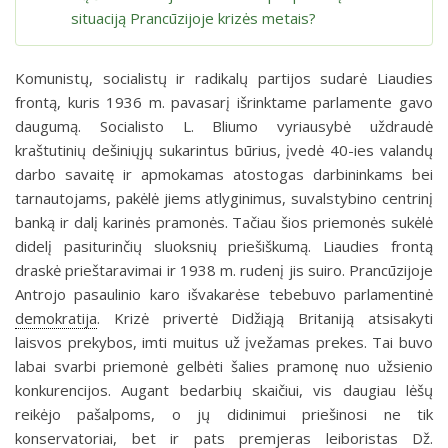
situaciją Prancūzijoje krizės metais?
Komunistų, socialistų ir radikalų partijos sudarė Liaudies
frontą, kuris 1936 m. pavasarį išrinktame parlamente gavo
daugumą. Socialisto L. Bliumo vyriausybė uždraudė
kraštutinių dešiniųjų sukarintus būrius, įvedė 40-ies valandų
darbo savaitę ir apmokamas atostogas darbininkams bei
tarnautojams, pakėlė jiems atlyginimus, suvalstybino centrinį
banką ir dalį karinės pramonės. Tačiau šios priemonės sukėlė
didelį pasiturinčių sluoksnių priešiškumą. Liaudies frontą
draskė prieštaravimai ir 1938 m. rudenį jis suiro. Prancūzijoje
Antrojo pasaulinio karo išvakarėse tebebuvo parlamentinė
demokratija
. Krizė privertė Didžiąją Britaniją atsisakyti
laisvos prekybos, imti muitus už įvežamas prekes. Tai buvo
labai svarbi priemonė gelbėti šalies pramonę nuo užsienio
konkurencijos. Augant bedarbių skaičiui, vis daugiau lėšų
reikėjo pašalpoms, o jų didinimui priešinosi ne tik
konservatoriai, bet ir pats premjeras leiboristas Dž.