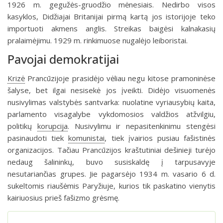
1926 m. gegužės-gruodžio mėnesiais. Nedirbo visos
kasyklos, Didžiajai Britanijai pirmą kartą jos istorijoje teko
importuoti akmens anglis. Streikas baigėsi kalnakasių
pralaimėjimu. 1929 m. rinkimuose nugalėjo leiboristai.
Pavojai demokratijai
Krizė
Prancūzijoje prasidėjo vėliau negu kitose pramoninėse
šalyse, bet ilgai nesisekė jos įveikti. Didėjo visuomenės
nusivylimas valstybės santvarka: nuolatine vyriausybių kaita,
parlamento visagalybe vykdomosios valdžios atžvilgiu,
politikų
korupcija
. Nusivylimu ir nepasitenkinimu stengėsi
pasinaudoti tiek
komunistai
, tiek įvairios pusiau fašistinės
organizacijos. Tačiau Prancūzijos kraštutiniai dešinieji turėjo
nedaug šalininkų, buvo susiskaldę į tarpusavyje
nesutariančias grupes. Jie pagarsėjo 1934 m. vasario 6 d.
sukeltomis riaušėmis Paryžiuje, kurios tik paskatino vienytis
kairiuosius prieš fašizmo grėsmę.