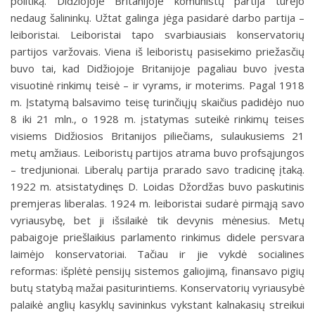
politiką. Didžiojoje Britanijoje komunistų partija turėjo
nedaug šalininkų. Užtat galinga jėga pasidarė darbo partija –
leiboristai. Leiboristai tapo svarbiausiais konservatorių
partijos varžovais. Viena iš leiboristų pasisekimo priežasčių
buvo tai, kad Didžiojoje Britanijoje pagaliau buvo įvesta
visuotinė rinkimų teisė – ir vyrams, ir moterims. Pagal 1918
m. Įstatymą balsavimo teisę turinčiųjų skaičius padidėjo nuo
8 iki 21 mln., o 1928 m. įstatymas suteikė rinkimų teises
visiems Didžiosios Britanijos piliečiams, sulaukusiems 21
metų amžiaus. Leiboristų partijos atrama buvo profsąjungos
– tredjunionai. Liberalų partija prarado savo tradicinę įtaką.
1922 m. atsistatydinęs D. Loidas Džordžas buvo paskutinis
premjeras liberalas. 1924 m. leiboristai sudarė pirmąją savo
vyriausybę, bet ji išsilaikė tik devynis mėnesius. Metų
pabaigoje priešlaikius parlamento rinkimus didele persvara
laimėjo konservatoriai. Tačiau ir jie vykdė socialines
reformas: išplėtė pensijų sistemos galiojimą, finansavo pigių
butų statybą mažai pasiturintiems. Konservatorių vyriausybė
palaikė anglių kasyklų savininkus vykstant kalnakasių streikui