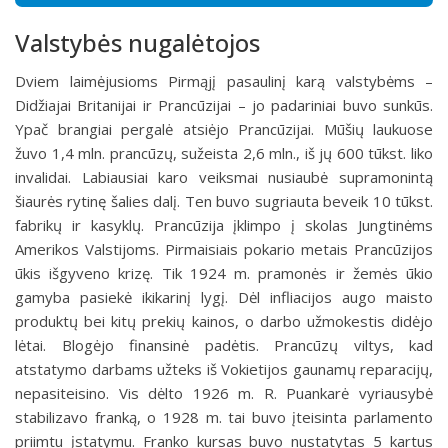
Valstybės nugalėtojos
Dviem laimėjusioms Pirmąjį pasaulinį karą valstybėms –
Didžiajai Britanijai ir Prancūzijai – jo padariniai buvo sunkūs.
Ypač brangiai pergalė atsiėjo Prancūzijai. Mūšių laukuose
žuvo 1,4 mln. prancūzų, sužeista 2,6 mln., iš jų 600 tūkst. liko
invalidai. Labiausiai karo veiksmai nusiaubė supramonintą
šiaurės rytinę šalies dalį. Ten buvo sugriauta beveik 10 tūkst.
fabrikų ir kasyklų. Prancūzija įklimpo į skolas Jungtinėms
Amerikos Valstijoms. Pirmaisiais pokario metais Prancūzijos
ūkis išgyveno krizę. Tik 1924 m. pramonės ir žemės ūkio
gamyba pasiekė ikikarinį lygį. Dėl infliacijos augo maisto
produktų bei kitų prekių kainos, o darbo užmokestis didėjo
lėtai. Blogėjo finansinė padėtis. Prancūzų viltys, kad
atstatymo darbams užteks iš Vokietijos gaunamų reparacijų,
nepasiteisino. Vis dėlto 1926 m. R. Puankarė vyriausybė
stabilizavo franką, o 1928 m. tai buvo įteisinta parlamento
priimtu įstatymu. Franko kursas buvo nustatytas 5 kartus