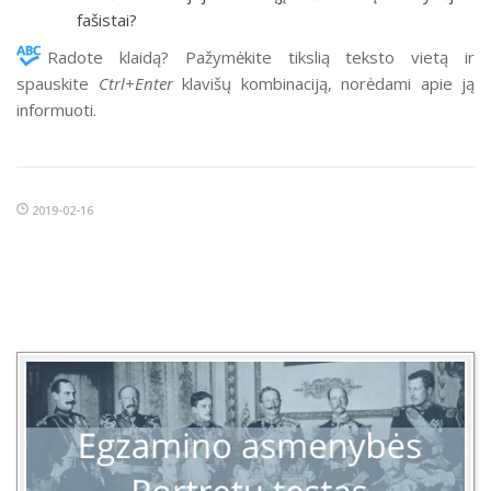
fašistai?
Radote klaidą? Pažymėkite tikslią teksto vietą ir
spauskite
Ctrl+Enter
klavišų kombinaciją, norėdami apie ją
informuoti.
2019-02-16