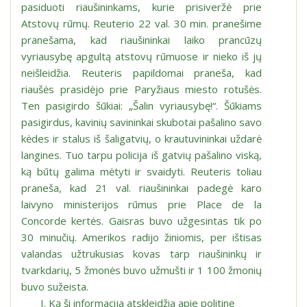
pasiduoti riaušininkams, kurie prisiveržė prie
Atstovų rūmų. Reuterio 22 val. 30 min. pranešime
pranešama, kad riaušininkai laiko prancūzų
vyriausybę apgultą atstovų rūmuose ir nieko iš jų
neišleidžia. Reuteris papildomai praneša, kad
riaušės prasidėjo prie Paryžiaus miesto rotušės.
Ten pasigirdo šūkiai: „Šalin vyriausybę!“. Šūkiams
pasigirdus, kavinių savininkai skubotai pašalino savo
kėdes ir stalus iš šaligatvių, o krautuvininkai uždarė
langines. Tuo tarpu policija iš gatvių pašalino viską,
ką būtų galima mėtyti ir svaidyti. Reuteris toliau
praneša, kad 21 val. riaušininkai padegė karo
laivyno ministerijos rūmus prie Place de la
Concorde kertės. Gaisras buvo užgesintas tik po
30 minučių. Amerikos radijo žiniomis, per ištisas
valandas užtrukusias kovas tarp riaušininkų ir
tvarkdarių, 5 žmonės buvo užmušti ir 1 100 žmonių
buvo sužeista.
Ką ši informacija atskleidžia apie politinę