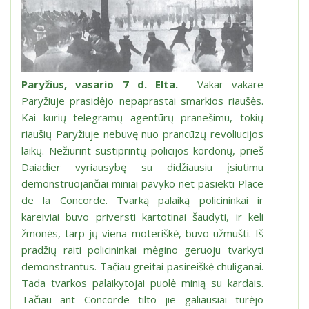
Paryžius, vasario 7 d. Elta.
Vakar vakare
Paryžiuje prasidėjo nepaprastai smarkios riaušės.
Kai kurių telegramų agentūrų pranešimu, tokių
riaušių Paryžiuje nebuvę nuo prancūzų revoliucijos
laikų. Nežiūrint sustiprintų policijos kordonų, prieš
Daiadier vyriausybę su didžiausiu įsiutimu
demonstruojančiai miniai pavyko net pasiekti Place
de la Concorde. Tvarką palaiką policininkai ir
kareiviai buvo priversti kartotinai šaudyti, ir keli
žmonės, tarp jų viena moteriškė, buvo užmušti. Iš
pradžių raiti policininkai mėgino geruoju tvarkyti
demonstrantus. Tačiau greitai pasireiškė chuliganai.
Tada tvarkos palaikytojai puolė minią su kardais.
Tačiau ant Concorde tilto jie galiausiai turėjo