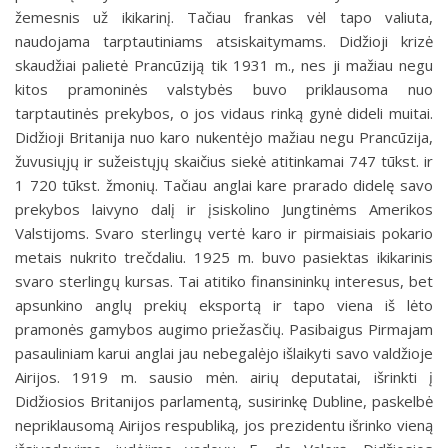
žemesnis už ikikarinį. Tačiau frankas vėl tapo valiuta,
naudojama tarptautiniams atsiskaitymams. Didžioji krizė
skaudžiai palietė Prancūziją tik 1931 m., nes ji mažiau negu
kitos pramoninės valstybės buvo priklausoma nuo
tarptautinės prekybos, o jos vidaus rinką gynė dideli muitai.
Didžioji Britanija nuo karo nukentėjo mažiau negu Prancūzija,
žuvusiųjų ir sužeistųjų skaičius siekė atitinkamai 747 tūkst. ir
1 720 tūkst. žmonių. Tačiau anglai kare prarado didelę savo
prekybos laivyno dalį ir įsiskolino Jungtinėms Amerikos
Valstijoms. Svaro sterlingų vertė karo ir pirmaisiais pokario
metais nukrito trečdaliu. 1925 m. buvo pasiektas ikikarinis
svaro sterlingų kursas. Tai atitiko finansininkų interesus, bet
apsunkino anglų prekių eksportą ir tapo viena iš lėto
pramonės gamybos augimo priežasčių. Pasibaigus Pirmajam
pasauliniam karui anglai jau nebegalėjo išlaikyti savo valdžioje
Airijos. 1919 m. sausio mėn. airių deputatai, išrinkti į
Didžiosios Britanijos parlamentą, susirinkę Dubline, paskelbė
nepriklausomą Airijos respubliką, jos prezidentu išrinko vieną