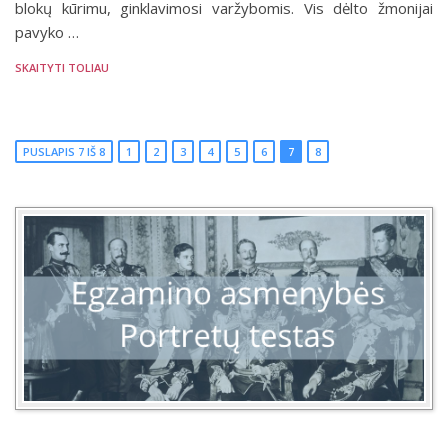
blokų kūrimu, ginklavimosi varžybomis. Vis dėlto žmonijai
pavyko …
SKAITYTI TOLIAU
PUSLAPIS 7 IŠ 8
1
2
3
4
5
6
7
8