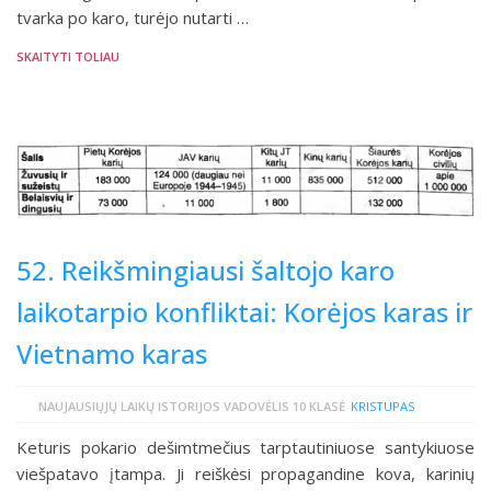
tvarka po karo, turėjo nutarti …
SKAITYTI TOLIAU
52. Reikšmingiausi šaltojo karo
laikotarpio konfliktai: Korėjos karas ir
Vietnamo karas
NAUJAUSIŲJŲ LAIKŲ ISTORIJOS VADOVĖLIS 10 KLASĖ
KRISTUPAS
Keturis pokario dešimtmečius tarptautiniuose santykiuose
viešpatavo įtampa. Ji reiškėsi propagandine kova, karinių