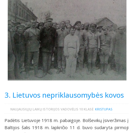
3. Lietuvos nepriklausomybės kovos
NAUJAUSIŲJŲ LAIKŲ ISTORIJOS VADOVĖLIS 10 KLASĖ
KRISTUPAS
Padėtis Lietuvoje 1918 m. pabaigoje. Bolševikų įsiveržimas į
Baltijos šalis 1918 m. lapkričio 11 d. buvo sudaryta pirmoji