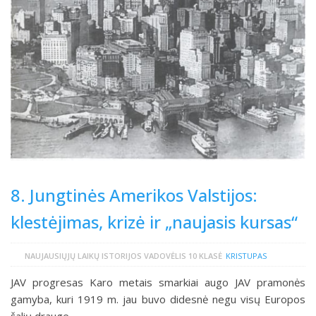
8. Jungtinės Amerikos Valstijos:
klestėjimas, krizė ir „naujasis kursas“
NAUJAUSIŲJŲ LAIKŲ ISTORIJOS VADOVĖLIS 10 KLASĖ
KRISTUPAS
JAV progresas Karo metais smarkiai augo JAV pramonės
gamyba, kuri 1919 m. jau buvo didesnė negu visų Europos
šalių drauge. …