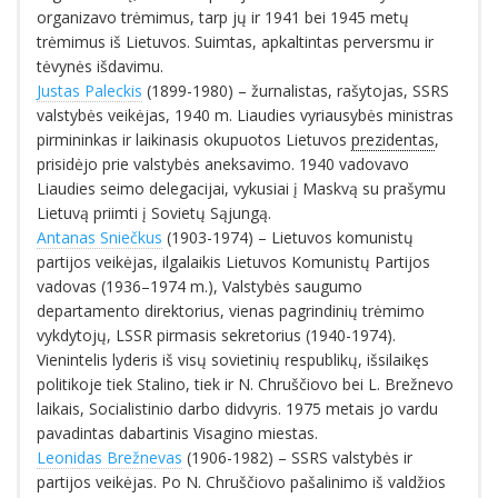
organizavo trėmimus, tarp jų ir 1941 bei 1945 metų
trėmimus iš Lietuvos. Suimtas, apkaltintas perversmu ir
tėvynės išdavimu.
Justas Paleckis
(1899-1980) – žurnalistas, rašytojas, SSRS
valstybės veikėjas, 1940 m. Liaudies vyriausybės ministras
pirmininkas ir laikinasis okupuotos Lietuvos
prezidentas
,
prisidėjo prie valstybės aneksavimo. 1940 vadovavo
Liaudies seimo delegacijai, vykusiai į Maskvą su prašymu
Lietuvą priimti į Sovietų Sąjungą.
Antanas Sniečkus
(1903-1974) – Lietuvos komunistų
partijos veikėjas, ilgalaikis Lietuvos Komunistų Partijos
vadovas (1936–1974 m.), Valstybės saugumo
departamento direktorius, vienas pagrindinių trėmimo
vykdytojų, LSSR pirmasis sekretorius (1940-1974).
Vienintelis lyderis iš visų sovietinių respublikų, išsilaikęs
politikoje tiek Stalino, tiek ir N. Chruščiovo bei L. Brežnevo
laikais, Socialistinio darbo didvyris. 1975 metais jo vardu
pavadintas dabartinis Visagino miestas.
Leonidas Brežnevas
(1906-1982) – SSRS valstybės ir
partijos veikėjas. Po N. Chruščiovo pašalinimo iš valdžios