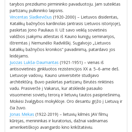
tarybos prezidiumo pirmininko pavaduotoju. Jam suteiktas
partizanų pulkininko laipsnis.
Vincentas Sladkevičius
(1920-2000) – Lietuvos disidentas,
Katalikų bažnyčios kardinolas (antrasis Lietuvos istorijoje),
paskirtas Jono Pauliaus II. Už savo veiklą sovietinės
valdžios įsakymu atleistas iš Kauno kunigų seminarijos,
ištremtas į Nemunėlio Radviliškį. Sugalvojo „Lietuvos
katalikų bažnyčios kronikos“ pavadinimą, patardavo jos
leidėjams.
Juozas Lukša-Daumantas
(1921-1951) – vienas iš
antisovietinės ginkluotos rezistencijos XX a. 5–6-ame deš.
Lietuvoje vadovų. Kauno universitete studijavo
architektūrą. Buvo paskirtas partizanų Birutės rinktinės
vadu. Prasiveržė į Vakarus, kur atskleidė pasaulio
visuomenei sovietų terorą ir lietuvių tautos pasipriešinimą.
Mokėsi žvalgybos mokykloje. Oro desantu grįžo į Lietuvą ir
čia žuvo.
Jonas Mekas
(1922-2019) – lietuvių kilmės JAV filmų
kūrėjas, menininkas ir kuratorius, dažnai vadinamas
amerikietiškojo avangardo kino krikštatėviu.