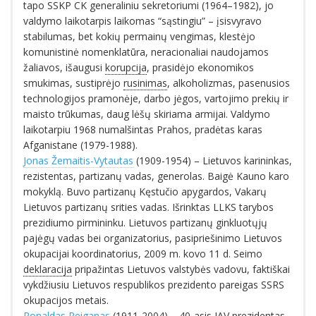
tapo SSKP CK generaliniu sekretoriumi (1964–1982), jo
valdymo laikotarpis laikomas “sąstingiu” – įsisvyravo
stabilumas, bet kokių permainų vengimas, klestėjo
komunistinė nomenklatūra, neracionaliai naudojamos
žaliavos, išaugusi
korupcija
, prasidėjo ekonomikos
smukimas, sustiprėjo
rusinimas
, alkoholizmas, pasenusios
technologijos pramonėje, darbo jėgos, vartojimo prekių ir
maisto trūkumas, daug lėšų skiriama armijai. Valdymo
laikotarpiu 1968 numalšintas Prahos, pradėtas karas
Afganistane (1979-1988).
Jonas Žemaitis-Vytautas
(1909-1954) – Lietuvos karininkas,
rezistentas, partizanų vadas, generolas. Baigė Kauno karo
mokyklą. Buvo partizanų Kęstučio apygardos, Vakarų
Lietuvos partizanų srities vadas. Išrinktas LLKS tarybos
prezidiumo pirmininku. Lietuvos partizanų ginkluotųjų
pajėgų vadas bei organizatorius, pasipriešinimo Lietuvos
okupacijai koordinatorius, 2009 m. kovo 11 d. Seimo
deklaracija
pripažintas Lietuvos valstybės vadovu, faktiškai
vykdžiusiu Lietuvos respublikos prezidento pareigas SSRS
okupacijos metais.
Ronaldas Reiganas
(1911-2004) – 40-asis JAV prezidentas