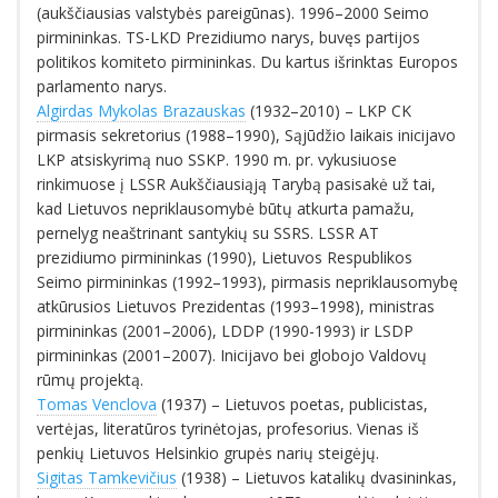
(aukščiausias valstybės pareigūnas). 1996–2000 Seimo
pirmininkas. TS-LKD Prezidiumo narys, buvęs partijos
politikos komiteto pirmininkas. Du kartus išrinktas Europos
parlamento narys.
Algirdas Mykolas Brazauskas
(1932–2010) – LKP CK
pirmasis sekretorius (1988–1990), Sąjūdžio laikais inicijavo
LKP atsiskyrimą nuo SSKP. 1990 m. pr. vykusiuose
rinkimuose į LSSR Aukščiausiąją Tarybą pasisakė už tai,
kad Lietuvos nepriklausomybė būtų atkurta pamažu,
pernelyg neaštrinant santykių su SSRS. LSSR AT
prezidiumo pirmininkas (1990), Lietuvos Respublikos
Seimo pirmininkas (1992–1993), pirmasis nepriklausomybę
atkūrusios Lietuvos Prezidentas (1993–1998), ministras
pirmininkas (2001–2006), LDDP (1990-1993) ir LSDP
pirmininkas (2001–2007). Inicijavo bei globojo Valdovų
rūmų projektą.
Tomas Venclova
(1937) – Lietuvos poetas, publicistas,
vertėjas, literatūros tyrinėtojas, profesorius. Vienas iš
penkių Lietuvos Helsinkio grupės narių steigėjų.
Sigitas Tamkevičius
(1938) – Lietuvos katalikų dvasininkas,