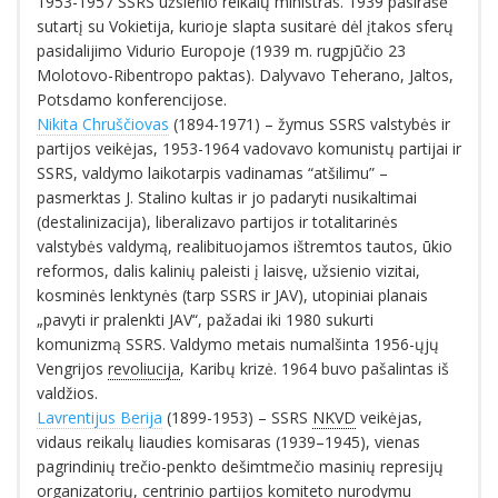
1953-1957 SSRS užsienio reikalų ministras. 1939 pasirašė
sutartį su Vokietija, kurioje slapta susitarė dėl įtakos sferų
pasidalijimo Vidurio Europoje (1939 m. rugpjūčio 23
Molotovo-Ribentropo paktas). Dalyvavo Teherano, Jaltos,
Potsdamo konferencijose.
Nikita Chruščiovas
(1894-1971) – žymus SSRS valstybės ir
partijos veikėjas, 1953-1964 vadovavo komunistų partijai ir
SSRS, valdymo laikotarpis vadinamas “atšilimu” –
pasmerktas J. Stalino kultas ir jo padaryti nusikaltimai
(destalinizacija), liberalizavo partijos ir totalitarinės
valstybės valdymą, realibituojamos ištremtos tautos, ūkio
reformos, dalis kalinių paleisti į laisvę, užsienio vizitai,
kosminės lenktynės (tarp SSRS ir JAV), utopiniai planais
„pavyti ir pralenkti JAV“, pažadai iki 1980 sukurti
komunizmą SSRS. Valdymo metais numalšinta 1956-ųjų
Vengrijos
revoliucija
, Karibų krizė. 1964 buvo pašalintas iš
valdžios.
Lavrentijus Berija
(1899-1953) – SSRS
NKVD
veikėjas,
vidaus reikalų liaudies komisaras (1939–1945), vienas
pagrindinių trečio-penkto dešimtmečio masinių represijų
organizatorių, centrinio partijos komiteto nurodymu