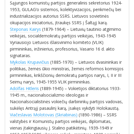
Sąjungos komunistų partijos generalinis sekretorius 1924-
1953, GULAG‘o sistemos, kolektyvizacijos, penkmečių bei
industrializacijos autorius SSRS. Lietuvos sovietinės
okupacijos iniciatorius, įtraukęs SSRS į Šaltąjį karą.
Steponas Kairys
(1879-1964) – Lietuvių tautinio atgimimo
veikėjas, socialdemokratų partijos veikėjas, 1943-1945
Vyriausiojo Lietuvos išlaisvinimo komiteto (VLIK)
pirmininkas, inžinierius, profesorius, Vasario 16 d. akto
signataras.
Mykolas Krupavičius
(1885-1970) – Lietuvos dvasininkas ir
politikas, žemės ūkio ministras, žemės reformos komisijos
pirmininkas, krikščionių demokratų partijos narys, I, II ir III
Seimų narys, 1945-1955 VLIK pirmininkas.
Adolfas Hitleris
(1889-1945) – Vokietijos diktatorius 1933-
1945 m., nacionalsocializmo ideologas ir
Nacionalsocialistinės vokiečių darbininkų partijos vadovas,
sukėlęs Antrąjį pasaulinį karą, įsakęs vykdyti Holokaustą.
Viačeslavas Molotovas (Skriabinas)
(1890-1986) – SSRS
valstybės ir Komunistų partijos veikėjas, diplomatas,
vienas įtakingiausių J. Stalino patikėtinių. 1939-1949 ir