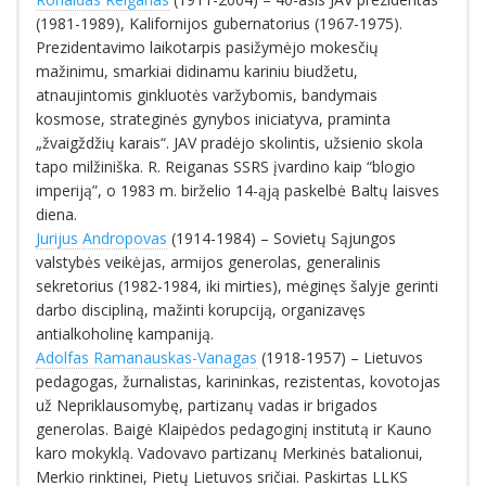
(1981-1989), Kalifornijos gubernatorius (1967-1975).
Prezidentavimo laikotarpis pasižymėjo mokesčių
mažinimu, smarkiai didinamu kariniu biudžetu,
atnaujintomis ginkluotės varžybomis, bandymais
kosmose, strateginės gynybos iniciatyva, praminta
„žvaigždžių karais“. JAV pradėjo skolintis, užsienio skola
tapo milžiniška. R. Reiganas SSRS įvardino kaip “blogio
imperiją”, o 1983 m. birželio 14-ąją paskelbė Baltų laisves
diena.
Jurijus Andropovas
(1914-1984) – Sovietų Sąjungos
valstybės veikėjas, armijos generolas, generalinis
sekretorius (1982-1984, iki mirties), mėginęs šalyje gerinti
darbo discipliną, mažinti korupciją, organizavęs
antialkoholinę kampaniją.
Adolfas Ramanauskas-Vanagas
(1918-1957) – Lietuvos
pedagogas, žurnalistas, karininkas, rezistentas, kovotojas
už Nepriklausomybę, partizanų vadas ir brigados
generolas. Baigė Klaipėdos pedagoginį institutą ir Kauno
karo mokyklą. Vadovavo partizanų Merkinės batalionui,
Merkio rinktinei, Pietų Lietuvos sričiai. Paskirtas LLKS