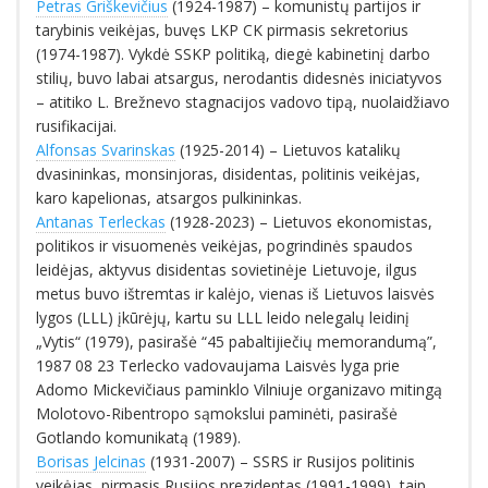
Petras Griškevičius
(1924-1987) – komunistų partijos ir
tarybinis veikėjas, buvęs LKP CK pirmasis sekretorius
(1974-1987). Vykdė SSKP politiką, diegė kabinetinį darbo
stilių, buvo labai atsargus, nerodantis didesnės iniciatyvos
– atitiko L. Brežnevo stagnacijos vadovo tipą, nuolaidžiavo
rusifikacijai.
Alfonsas Svarinskas
(1925-2014) – Lietuvos katalikų
dvasininkas, monsinjoras, disidentas, politinis veikėjas,
karo kapelionas, atsargos pulkininkas.
Antanas Terleckas
(1928-2023) – Lietuvos ekonomistas,
politikos ir visuomenės veikėjas, pogrindinės spaudos
leidėjas, aktyvus disidentas sovietinėje Lietuvoje, ilgus
metus buvo ištremtas ir kalėjo, vienas iš Lietuvos laisvės
lygos (LLL) įkūrėjų, kartu su LLL leido nelegalų leidinį
„Vytis“ (1979), pasirašė “45 pabaltijiečių memorandumą”,
1987 08 23 Terlecko vadovaujama Laisvės lyga prie
Adomo Mickevičiaus paminklo Vilniuje organizavo mitingą
Molotovo-Ribentropo sąmokslui paminėti, pasirašė
Gotlando komunikatą (1989).
Borisas Jelcinas
(1931-2007) – SSRS ir Rusijos politinis
veikėjas, pirmasis Rusijos prezidentas (1991-1999), taip