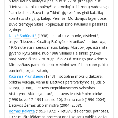
buvęs Kauno arkivyskupas, nuo 1972 m. pradėjęs leisti
“Lietuvos katalikų bažnyčios kroniką” ir 11 metų vadovavęs
šiam leidiniui. Buvo tarp Tikinčiųjų teisėms ginti katalikų
komiteto steigėjų, kalėjo Permės, Mordovijos lageriuose.
Buvo tremtyje Sibire. Popiežiaus Jono Pauliaus II paskirtas
vyskupu.
Nijolė Sadūnaitė
(1938) – katalikų vienuolė, disidentė,
aktyvi “Lietuvos Katalikų Bažnyčios kronikos” darbuotoja,
1975 nuteista ir šerius metus kalėjo Mordovijoje, ištremta
gyveno Rytų Sibire. nuo 1988 Vilniaus Helsinkio grupės
narė. Viena iš 1987 m. rugpjūčio 23 d. mitingo prie Adomo
Mickevičiaus paminklo, skirto Molotovo–Ribentropo paktui
paminėti, organizatorių.
Kazimira Prunskienė
(1943) – socialinė mokslų daktarė,
politinė veikėja, viena iš Lietuvos persitvarkymo sąjūdžio
įkūrėjų (1988), Lietuvos Nepriklausomos Valstybės
Atstatymo Akto signatarė, Lietuvos Ministrė pirmininkė
(1990 kovo 17–1991 sausio 10), Seimo narė (1996-2004),
Lietuvos Žemės ūkio ministrė (2004–2008).
Romas Kalanta
(1953-1972) – lietuvių disidentas, patriotas,
1972 m. išreikšdamas protestą prieš sovietų valdžią viešai