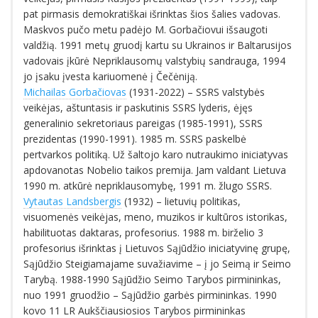
pat pirmasis demokratiškai išrinktas šios šalies vadovas.
Maskvos pučo metu padėjo M. Gorbačiovui išsaugoti
valdžią. 1991 metų gruodį kartu su Ukrainos ir Baltarusijos
vadovais įkūrė Nepriklausomų valstybių sandrauga, 1994
jo įsaku įvesta kariuomenė į Čečėniją.
Michailas Gorbačiovas
(1931-2022) – SSRS valstybės
veikėjas, aštuntasis ir paskutinis SSRS lyderis, ėjęs
generalinio sekretoriaus pareigas (1985-1991), SSRS
prezidentas (1990-1991). 1985 m. SSRS paskelbė
pertvarkos politiką. Už šaltojo karo nutraukimo iniciatyvas
apdovanotas Nobelio taikos premija. Jam valdant Lietuva
1990 m. atkūrė nepriklausomybę, 1991 m. žlugo SSRS.
Vytautas Landsbergis
(1932) – lietuvių politikas,
visuomenės veikėjas, meno, muzikos ir kultūros istorikas,
habilituotas daktaras, profesorius. 1988 m. birželio 3
profesorius išrinktas į Lietuvos Sąjūdžio iniciatyvinę grupę,
Sąjūdžio Steigiamajame suvažiavime – į jo Seimą ir Seimo
Tarybą. 1988-1990 Sąjūdžio Seimo Tarybos pirmininkas,
nuo 1991 gruodžio – Sąjūdžio garbės pirmininkas. 1990
kovo 11 LR Aukščiausiosios Tarybos pirmininkas