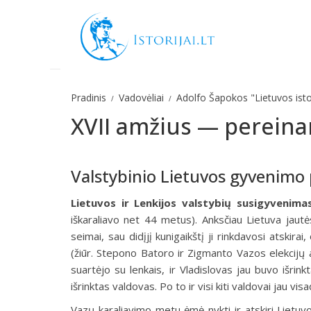
Pradinis
Vadovėliai
Adolfo Šapokos "Lietuvos isto
XVII amžius — pereinam
Valstybinio Lietuvos gyvenimo
Lietuvos ir Lenkijos valstybių susigyvenima
iškaraliavo net 44 metus). Anksčiau Lietuva jautėsi
seimai, sau didįjį kunigaikštį ji rinkdavosi atskira
(žiūr. Stepono Batoro ir Zigmanto Vazos elekcijų
suartėjo su lenkais, ir Vladislovas jau buvo išrink
išrinktas valdovas. Po to ir visi kiti valdovai jau v
Vazų karaliavimo metu ėmė nykti ir atskiri Lietuvos