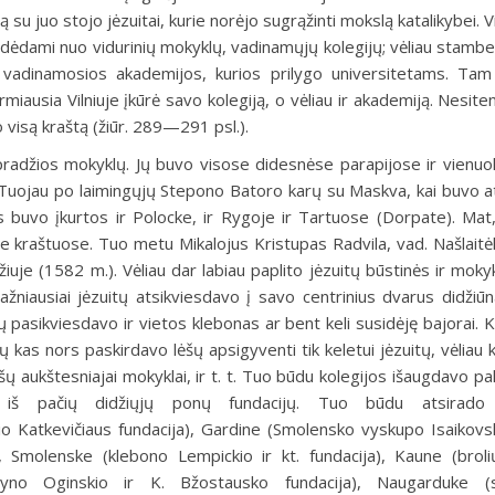
su juo stojo jėzuitai, kurie norėjo sugrąžinti mokslą katalikybei. V
pradėdami nuo vidurinių mokyklų, vadinamųjų kolegijų; vėliau stamb
vadinamosios akademijos, kurios prilygo universitetams. Ta
 pirmiausia Vilniuje įkūrė savo kolegiją, o vėliau ir akademiją. Nesit
po visą kraštą (žiūr. 289—291 psl.).
 pradžios mokyklų. Jų buvo visose didesnėse parapijose ir vienuo
s. Tuojau po laimingųjų Stepono Batoro karų su Maskva, kai buvo a
jos buvo įkurtos ir Polocke, ir Rygoje ir Tartuose
(Dorpate).
Mat,
e kraštuose. Tuo metu Mikalojus Kristupas Radvila, vad. Našlaitėli
uje (1582 m.). Vėliau dar labiau paplito jėzuitų būstinės ir mokyk
žniausiai jėzuitų atsikviesdavo į savo centrinius dvarus didžiūna
itų pasikviesdavo ir vietos klebonas ar bent keli susidėję bajorai. 
ų kas nors paskirdavo lėšų apsigyventi tik keletui jėzuitų, vėliau 
ų aukštesniajai mokyklai, ir t. t. Tuo būdu kolegijos išaugdavo pal
tik iš pačių didžiųjų ponų fundacijų. Tuo būdu atsirado 
o Katkevičiaus fundacija), Gardine (Smolensko vyskupo Isaikovski
), Smolenske (klebono Lempickio ir kt. fundacija), Kaune (broli
rtyno Oginskio ir K. Bžostausko fundacija), Naugarduke (s