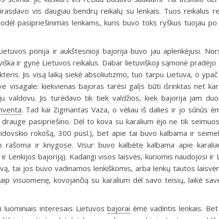
sirasdavo vis daugiau bendrų reikalų su lenkais. Tuos reikalus r
. Todėl pasipriešinimas lenkams, kuris buvo toks ryškus tuojau po 
ietuvos ponija ir aukštesnioji bajorija buvo jau aplenkėjusi. Nors
tuviška ir gynė Lietuvos reikalus. Dabar lietuviškoji sąmonė pradėjo
is. Jis visą laiką siekė absoliutizmo, tuo tarpu Lietuva, o ypač 
e visagale: kiekvienas bajoras tarėsi galįs būti išrinktas net kar
ju valdovu. Jis turėdavo tik tiek valdžios, kiek bajorija jam du
nventa
.
Tad kai Zigmantas Vaza, o vėliau iš dalies ir jo sūnūs ėm
m drauge pasipriešino. Dėl to kova su karalium ėjo ne tik seimuose
bžidovskio rokošą, 300 pusl.), bet apie tai buvo kalbama ir seimel
vo rašoma ir knygose. Visur buvo kalbėte kalbama apie karali
s ir Lenkijos bajoriją). Kadangi visos laisvės, kuriomis naudojosi ir
ietuvą, tai jos buvo vadinamos lenkiškomis, arba lenkų tautos laisv
aip visuomenę, kovojančią su karalium dėl savo teisių, laikė sav
 luominiais interesais Lietuvos
bajorai
ėmė vadintis lenkais. Bet 