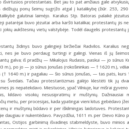
 išvirtusios protestantais. Bet jau to pat amžiaus gale atvykusių
 didžiųjų ponų šeimų sugrįžo atgal į katalikybę (žiūr. 253, 290 
talikybė galutinai laimėjo. Karalius Stp. Batoras palaikė jėzuitus
patarėjai buvo jėzuitai arba karšti katalikai; protestantų jis ne 
 jokių aukštesnių vietų valstybėje. Todėl daugelis protestantų jo
stantų židinys buvo galingieji biržiečiai Radvilos. Karalius neg
ti, nes jie buvo perdaug turtingi ir galingi. Vienas iš jų šeimo
ntų galva; iš pradžių — Mikalojus Rudasis, paskui — jo sūnus K
3 m.), po jo — jo sūnus Jonušas (rokošininkas — † 1620 m.), vėli
 († 1640 m.) ir pagaliau — šio sūnus Jonušas, — tas pats, kurs
 su Švedais. Tačiau protestantizmas galėjo klestėti tik jų dva
mes jis nepatekdavo. Miestuose, ypač Vilniuje, kur mišrai gyveno k
is, kildavo visokių nesusipratimų ir muštynių. Dažniausiai 
čių metu, per procesijas, kada ypatingai vieni kitus gebėdavo įžeis
enų ir muštynių būdavo ir per iškilmingas laidotuves. Protestan
l jie daugiau ir nukentėdavo. Pavyzdžiui, 1611 m. per Dievo Kūno p
antas, Ostijos garbinimą išvadinęs stabmeldyste, buvo minios a