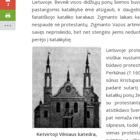
Lietuvoje. Beveik visos didžiųjų ponų šeimos buvo
3
pastangomis katalikybė ėmė atsigauti, ir daugelis
fanatiškojo kataliko karaliaus Zigmanto laikais ka
nespaudė nė protestantų. Zigmanto Vazos artimieji 
savęs neprisileido, bet net stengėsi jiems neduoti
perėjo į katalikybę.
Lietuvoje prote
visiškai nustum
būdavo protesta
Perkūnas († 160
sūnus Kristupas
padarė sutartį
katalikų ponų že
su protestanta
atsitikdavo šven
pat nemaža riet
silpnesni, todė
vienas protest
Ketvirtoji Vilniaus katedra,