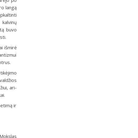
turėjo po
ro langą
kaltinti
 kalvinų
rtą buvo
ti.
ai išmirė
antizmui
ntrus.
tikėjimo
valdžios
iui, ari-
ai.
ietimą ir
 Mokslas