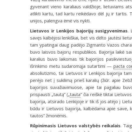
gyvenant vieno karaliaus valdžioje, lietuviams at
atlikti kartu, tad kartu reikėdavo dėl jų ir tartis
unijos, palengva ėmė vis nykti.
Lietuvos ir Lenkijos bajorijų susigyvenimas
.
L
savęs kalbėjosi lenkiškai, bet vis dėlto jautėsi lie
tam ypatingai daug padėjo Zigmanto Vazos charakter
buvo laisvos bajorų respublikos. Bajorija laikė sav
karalius buvo laikomas tik bajorijos pasikviestuo
išrinkimo metu sudaromąja sutartimi —
pacta co
absoliutizmo, tai Lietuvos ir Lenkijos bajorija ta
perėjo net į sukilimą prieš karalių (žiūr. apie Ze
bajorijos suvažiavimuose, apie tai pagaliau bu
prispausti „tautą” („
tauta
” čia reiškė tiktai Lietuvo
bajorija, atsirado Lenkijoje ir tik iš jos atėjo į L
būdu ir Lietuvos bajorija, kalbėdama apie save, k
tautos” žmonėmis.
Rūpinimasis Lietuvos valstybės reikalais
.
Taigi