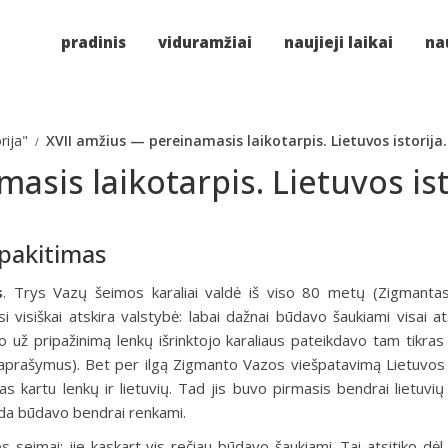
pradinis
viduramžiai
naujieji laikai
nau
rija"
XVII amžius — pereinamasis laikotarpis. Lietuvos istorija.
asis laikotarpis. Lietuvos ist
 pakitimas
s
.
Trys Vazų šeimos karaliai valdė iš viso 80 metų (Zigmanta
 visiškai atskira valstybė: labai dažnai būdavo šaukiami visai ats
i, o už pripažinimą lenkų išrinktojo karaliaus pateikdavo tam tikra
 aprašymus). Bet per ilgą Zigmanto Vazos viešpatavimą Lietuvos 
tas kartu lenkų ir lietuvių. Tad jis buvo pirmasis bendrai lietuvių
isada būdavo bendrai renkami.
 seimai: jie kaskart vis rečiau būdavo šaukiami. Tai atsitiko dėl 