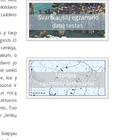
eikėdavo
Liublino
 ji tarp
 gesti. O
Lenkija,
alium, o
odavo jo
ė siekti
, kur ji
iuose ir
aus norą
 Lietuvos
ėmis, Tuo
e „lenkų
šiaipjau