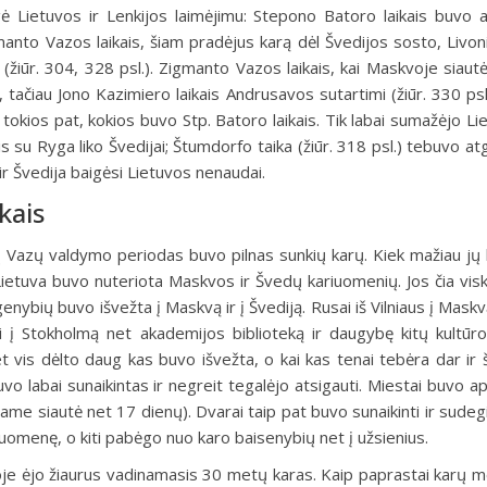
igė Lietuvos ir Lenkijos laimėjimu: Stepono Batoro laikais buvo 
gmanto Vazos laikais, šiam pradėjus karą dėl Švedijos sosto, Livon
 (žiūr. 304, 328 psl.). Zigmanto Vazos laikais, kai Maskvoje siautė
 tačiau Jono Kazimiero laikais Andrusavos sutartimi (žiūr. 330 psl.
 tokios pat, kokios buvo Stp. Batoro laikais. Tik labai sumažėjo Li
is su Ryga liko Švedijai; Štumdorfo taika (žiūr. 318 psl.) tebuvo at
 ir Švedija baigėsi Lietuvos nenaudai.
kais
ų Vazų valdymo periodas buvo pilnas sunkių karų. Kiek mažiau jų 
 Lietuva buvo nuteriota Maskvos ir Švedų kariuomenių. Jos čia visk
enybių buvo išvežta į Maskvą ir į Švediją. Rusai iš Vilniaus į Mask
į Stokholmą net akademijos biblioteką ir daugybę kitų kultūro
bet vis dėlto daug kas buvo išvežta, o kai kas tenai tebėra dar ir 
 labai sunaikintas ir negreit tegalėjo atsigauti. Miestai buvo apip
me siautė net 17 dienų). Dvarai taip pat buvo sunaikinti ir sudegin
ariuomenę, o kiti pabėgo nuo karo baisenybių net į užsienius.
je ėjo žiaurus vadinamasis 30 metų karas. Kaip paprastai karų m