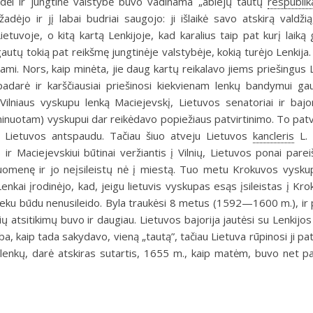
s; todėl ir jungtinė valstybė buvo vadinama „abiejų tautų
respublik
dėjo ir jį labai budriai saugojo: ji išlaikė savo atskirą valdžią
etuvoje, o kitą kartą Lenkijoje, kad karalius taip pat kurį laiką
gautų tokią pat reikšmę jungtinėje valstybėje, kokią turėjo Lenkija.
iami. Nors, kaip minėta, jie daug kartų reikalavo jiems priešingus 
epadarė ir karščiausiai priešinosi kiekvienam lenkų bandymui gau
Vilniaus vyskupu lenką Maciejevskį, Lietuvos senatoriai ir bajo
ominuotam) vyskupui dar reikėdavo popiežiaus patvirtinimo. To patv
 Lietuvos antspaudu. Tačiau šiuo atveju Lietuvos
kancleris
L. 
ir Maciejevskiui būtinai veržiantis į Vilnių, Lietuvos ponai parei
kariuomenę ir jo neįsileistų nė į miestą. Tuo metu Krokuvos vysk
enkai įrodinėjo, kad, jeigu lietuvis vyskupas esąs įsileistas į Kro
iai nieku būdu nenusileido. Byla traukėsi 8 metus (1592—1600 m.), ir
ų atsitikimų buvo ir daugiau. Lietuvos bajorija jautėsi su Lenkijos
 kaip tada sakydavo, vieną „tautą”, tačiau Lietuva rūpinosi ji pati
 lenkų, darė atskiras sutartis, 1655 m., kaip matėm, buvo net pa