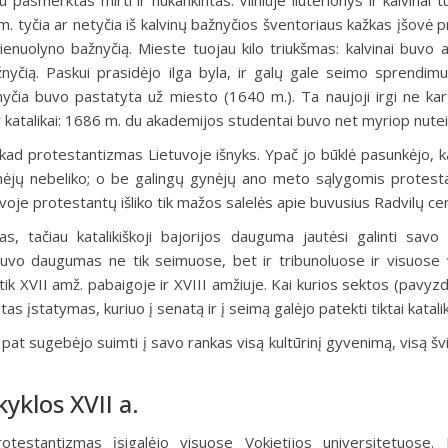
u pasmerktas mirti ir nukankintas. Vilniuje liuterionys ir kalvinai 
. tyčia ar netyčia iš kalvinų bažnyčios šventoriaus kažkas įšovė p
ienuolyno bažnyčią. Mieste tuojau kilo triukšmas: kalvinai buvo ap
ažnyčią. Paskui prasidėjo ilga byla, ir galų gale seimo sprendimu
žnyčia buvo pastatyta už miesto (1640 m.). Ta naujoji irgi ne ka
r katalikai: 1686 m. du akademijos studentai buvo net myriop nuteis
o, kad protestantizmas Lietuvoje išnyks. Ypač jo būklė pasunkėjo, k
ynėjų nebeliko; o be galingų gynėjų ano meto sąlygomis protest
voje protestantų išliko tik mažos salelės apie buvusius Radvilų ce
, tačiau katalikiškoji bajorijos dauguma jautėsi galinti savo 
buvo daugumas ne tik seimuose, bet ir tribunoluose ir visuose 
ik XVII amž. pabaigoje ir XVIII amžiuje. Kai kurios sektos (pavyzdž
as įstatymas, kuriuo į senatą ir į seimą galėjo patekti tiktai katalik
ip pat sugebėjo suimti į savo rankas visą kultūrinį gyvenimą, visą šv
kyklos XVII a.
otestantizmas įsigalėjo visuose Vokietijos universitetuose.