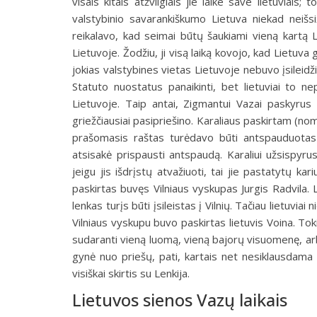
visais kitais atžvilgiais jie laike save lietuviai
valstybinio savarankiškumo Lietuva niekad neišsiža
reikalavo, kad seimai būtų šaukiami vieną kartą Li
Lietuvoje. Žodžiu, ji visą laiką kovojo, kad Lietuva 
jokias valstybines vietas Lietuvoje nebuvo įsileidž
Statuto nuostatus panaikinti, bet lietuviai to n
Lietuvoje. Taip antai, Zigmantui Vazai paskyrus 
griežčiausiai pasipriešino. Karaliaus paskirtam (n
prašomasis raštas turėdavo būti antspauduotas
atsisakė prispausti antspaudą. Karaliui užsispyrus 
jeigu jis išdrįstų atvažiuoti, tai jie pastatytų 
paskirtas buvęs Vilniaus vyskupas Jurgis Radvila. L
lenkas turįs būti įsileistas į Vilnių. Tačiau lietuv
Vilniaus vyskupu buvo paskirtas lietuvis Voina. Toki
sudaranti vieną luomą, vieną bajorų visuomenę, arba,
gynė nuo priešų, pati, kartais net nesiklausdama
visiškai skirtis su Lenkija.
Lietuvos sienos Vazų laikais