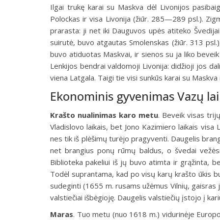
Ilgai trukę karai su Maskva dėl Livonijos pasiba
Polockas ir visa Livonija (žiūr. 285—289 psl.). Zi
prarasta: ji net iki Dauguvos upės atiteko Švedijai
suirutė, buvo atgautas Smolenskas (žiūr. 313 psl.),
buvo atiduotas Maskvai, ir sienos su ja liko beveik
Lenkijos bendrai valdomoji Livonija: didžioji jos dal
viena Latgala. Taigi tie visi sunkūs karai su Maskva
Ekonominis gyvenimas Vazų lai
Krašto nualinimas karo metu
.
Beveik visas trij
Vladislovo laikais, bet Jono Kazimiero laikais visa
nes tik iš plėšimų turėjo pragyventi. Daugelis brang
net brangius ponų rūmų baldus, o švedai vežėsi 
Biblioteka pakeliui iš jų buvo atimta ir grąžinta, 
Todėl suprantama, kad po visų karų krašto ūkis buvo
sudeginti (1655 m. rusams užėmus Vilnių, gaisras ja
valstiečiai išbėgioję. Daugelis valstiečių įstojo į k
Maras
. Tuo metu (nuo 1618 m.) vidurinėje Europo