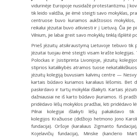
vidurinėje Europoje nusidažė protestantizmu. Į kovą 
tik leido valdžia, jie ėmė steigti savo mokyklas, 
centruose buvo kuriamos aukštosios mokyklos, 
reikalui jėzuitai buvo atkviesti ir į Lietuvą. Čia jie
Vilnium, jie labai greit savo mokyklų tinklą išplėtė 
Prieš jėzuitų atsikraustymą Lietuvoje tebuvo tik
Jėzuitai tuojau ėmė steigti visam krašte kolegija
Polockas ir įsistiprinta Livonijoje, jėzuitų kolegi
stiprios katalikybės atramos tuose nekatalikiškuos
jėzuitų kolegiją buvusiam kalvinų centre — Nesvyži
kartais būdavo kuriamos karaliaus lėšomis. Bet da
paskirdavo ir turtų mokyklai išlaikyti. Kartais jėzu
dažniausiai ne iš karto būdavo įkuriamos. Iš pradži
pridėdavo lėšų mokyklos pradžiai, kiti pridėdavo lėš
Pilnai kolegijai išlaikyti lėšų pakakdavo 
kolegijos Kražiuose (didžiojo hetmono Jono Karoli
fundacija). Oršoje (karaliaus Zigmanto fundacija
Kojelavičių fundacija), Minske (kanclerio Ma