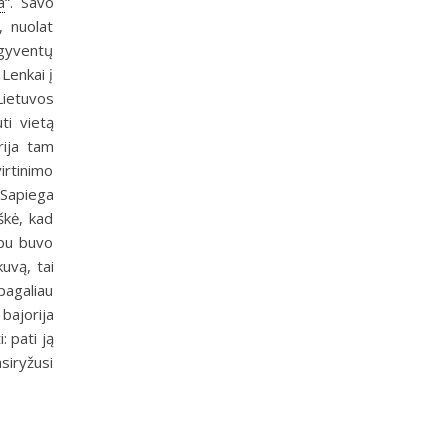
a
“. Savo
, nuolat
 gyventų
 Lenkai į
Lietuvos
ti vietą
rija tam
irtinimo
Sapiega
škė, kad
upu buvo
kuvą, tai
 pagaliau
 bajorija
: pati ją
siryžusi