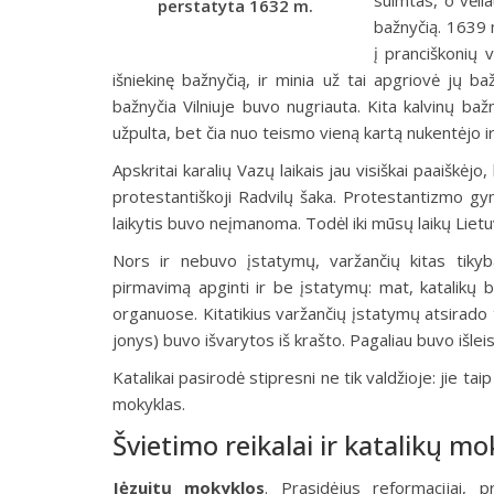
suimtas, o vėlia
perstatyta 1632 m.
bažnyčią. 1639 m
į pranciškonių v
išniekinę bažnyčią, ir minia už tai apgriovė jų b
bažnyčia Vilniuje buvo nugriauta. Kita kalvinų ba
užpulta, bet čia nuo teismo vieną kartą nukentėjo i
Apskritai karalių Vazų laikais jau visiškai paaiškėj
protestantiškoji Radvilų šaka. Protestantizmo g
laikytis buvo neįmanoma. Todėl iki mūsų laikų Lietu
Nors ir nebuvo įstatymų, varžančių kitas tikybas
pirmavimą apginti ir be įstatymų: mat, katalikų 
organuose. Kitatikius varžančių įstatymų atsirado t
jonys) buvo išvarytos iš krašto. Pagaliau buvo išleist
Katalikai pasirodė stipresni ne tik valdžioje: jie ta
mokyklas.
Švietimo reikalai ir katalikų mo
Jėzuitų mokyklos
.
Prasidėjus reformacijai, pr