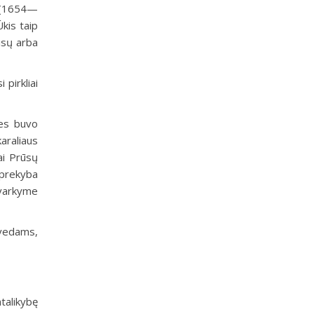
s (1654—
Ūkis taip
isų arba
pirkliai
kes buvo
araliaus
ai Prūsų
 prekyba
tvarkyme
Švedams,
talikybę