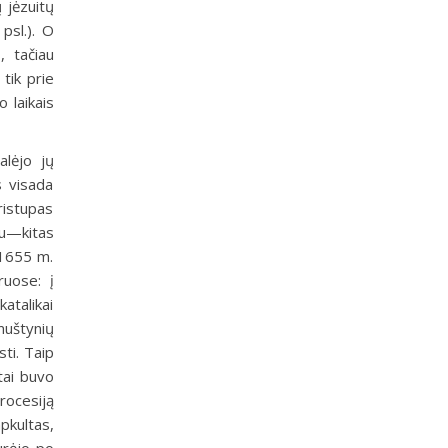
 jėzuitų
psl.). O
, tačiau
tik prie
 laikais
alėjo jų
s visada
ristupas
au—kitas
 1655 m.
ruose: į
atalikai
muštynių
ti. Taip
tai buvo
rocesiją
pkultas,