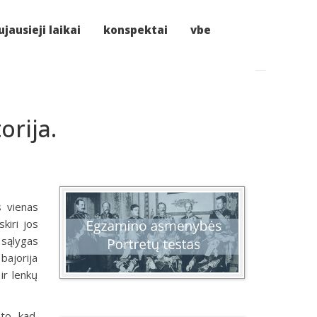
jausieji laikai
konspektai
vbe
orija.
s vienas
kiri jos
s sąlygas
bajorija
 ir lenkų
to, kad,