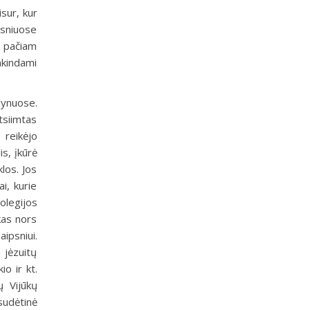
isur, kur
esniuose
m pačiam
enkindami
lynuose.
tsiimtas
 reikėjo
s, įkūrė
los. Jos
i, kurie
Kolegijos
kas nors
aipsniui.
jėzuitų
o ir kt.
ų Vijūkų
udėtinė