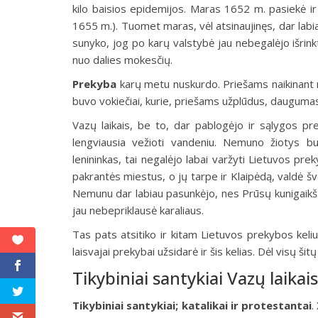
kilo baisios epidemijos. Maras 1652 m. pasiekė i
1655 m.). Tuomet maras, vėl atsinaujinęs, dar labiau 
sunyko, jog po karų valstybė jau nebegalėjo išrink
nuo dalies mokesčių.
Prekyba
karų metu nuskurdo. Priešams naikinant mi
buvo vokiečiai, kurie, priešams užplūdus, daugumas 
Vazų laikais, be to, dar pablogėjo ir sąlygos p
lengviausia vežioti vandeniu. Nemuno žiotys bu
lenininkas, tai negalėjo labai varžyti Lietuvos 
pakrantės miestus, o jų tarpe ir Klaipėdą, valdė šv
Nemunu dar labiau pasunkėjo, nes Prūsų kunigaikš
jau nebepriklausė karaliaus.
Tas pats atsitiko ir kitam Lietuvos prekybos ke
laisvajai prekybai užsidarė ir šis kelias. Dėl visų š
Tikybiniai santykiai Vazų laikais
Tikybiniai santykiai; katalikai ir protestantai
.