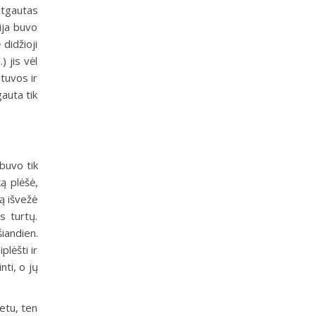
atgautas
ija buvo
 didžioji
) jis vėl
etuvos ir
gauta tik
buvo tik
ą plėšė,
vą išvežė
s turtų.
šiandien.
lėšti ir
ti, o jų
etu, ten