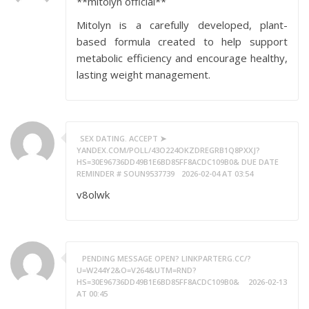
**mitolyn official**
Mitolyn is a carefully developed, plant-
based formula created to help support
metabolic efficiency and encourage healthy,
lasting weight management.
SEX DATING. ACCEPT ➤
YANDEX.COM/POLL/43O224OKZDREGRB1Q8PXXJ?
HS=30E96736DD49B1E6BD85FF8ACDC109B0& DUE DATE
REMINDER # SOUN9537739
2026-02-04 AT 03:54
v8olwk
‍ PENDING MESSAGE OPEN? LINKPARTERG.CC/?
U=W244Y2&O=V264&UTM=RND?
HS=30E96736DD49B1E6BD85FF8ACDC109B0& ‍
2026-02-13
AT 00:45