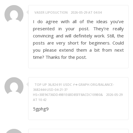
VASER LIPOSUCTION
2026-05-29 AT 04:04
I do agree with all of the ideas you’ve
presented in your post. They’re really
convincing and will definitely work. Still, the
posts are very short for beginners. Could
you please extend them a bit from next
time? Thanks for the post.
TOP UP 36,824.91 USDC ⚡➜ GRAPH.ORG/BALANCE-
3682444-USD-04-21-3?
HS=30E96736DD49B1E6BD85FF8ACDC109B0&
2026-05-29
AT 10:42
5gphg9