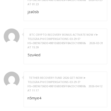
AT 01:23
jza0sb
️ BTC CRYPTO RECOVERY BONUS ACTIVATE NOW ⚡➤
TELEGRA.PH/COMPENSATIONS-03-29-5?
HS=30E96736DD49B1E6BD85FF8ACDC109B0& ️
2026-03-31
AT 15:39
5zu4ed
TETHER RECOVERY FUND 2026 GET NOW ➤
TELEGRA.PH/COMPENSATIONS-03-29-3?
HS=30E96736DD49B1E6BD85FF8ACDC109B0&
2026-04-12
AT 11:17
n5mye4