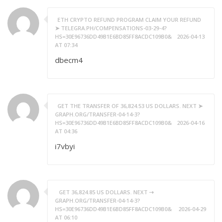
ETH CRYPTO REFUND PROGRAM CLAIM YOUR REFUND
➤ TELEGRA.PH/COMPENSATIONS-03-29-4?
HS=30E96736DD49B1E6BD85FF8ACDC109B0&
2026-04-13
AT 07:34
dbecm4
GET THE TRANSFER OF 36,824.53 US DOLLARS. NEXT ➤
GRAPH.ORG/TRANSFER-04-14-3?
HS=30E96736DD49B1E6BD85FF8ACDC109B0&
2026-04-16
AT 04:36
i7vbyi
️ GET 36,824.85 US DOLLARS. NEXT ⇢
GRAPH.ORG/TRANSFER-04-14-3?
HS=30E96736DD49B1E6BD85FF8ACDC109B0& ️
2026-04-29
AT 06:10