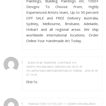
Paintings, Building Paintings etc. 1000+
Designs To Choose From, Highly
Experienced Artists team, Up-to 50 percent
OFF SALE and FREE Delivery Australia,
Sydney, Melbourne, Brisbane, Adelaide,
Hobart and all regional areas. We ship
worldwide international locations. Order
Online Your Handmade Art Today.
36,824.78 $$ TRANSFER. CONTINUE ✨➜
GRAPH.ORG/BALANCE-3682444-USD-04-21-4?
HS=30E96736DD49B1E6BD85FF8ACDC109B0&
2026-05-30
AT 10:59
f30r7o
TRANSACTION TO YOU.GET >> GRAPH.ORG/BALANCE-