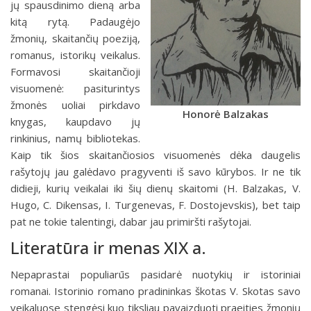
jų spausdinimo dieną arba
kitą rytą. Padaugėjo
žmonių, skaitančių poeziją,
romanus, istorikų veikalus.
Formavosi skaitančioji
visuomenė: pasiturintys
žmonės uoliai pirkdavo
Honorė Balzakas
knygas, kaupdavo jų
rinkinius, namų bibliotekas.
Kaip tik šios skaitančiosios visuomenės dėka daugelis
rašytojų jau galėdavo pragyventi iš savo kūrybos. Ir ne tik
didieji, kurių veikalai iki šių dienų skaitomi (H. Balzakas, V.
Hugo, C. Dikensas, I. Turgenevas, F. Dostojevskis), bet taip
pat ne tokie talentingi, dabar jau primiršti rašytojai.
Literatūra ir menas XIX a.
Nepaprastai populiarūs pasidarė nuotykių ir istoriniai
romanai. Istorinio romano pradininkas škotas V. Skotas savo
veikaluose stengėsi kuo tiksliau pavaizduoti praeities žmonių