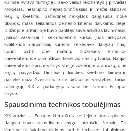
kuriose vyravo turtingieji, savo vaikus leidžiantys į privačias
mokyklas, nesirūpino nepasiturinčiaisiais ir mažai skirdavo
lėšų jų švietimui. Bažnytinės mokyklos daugiausia mokė
tikybos, mažai teikdamos dėmesio kitiems dalykams. Beje,
Didžiojoje Britanijoje buvo paplitęs savarankiškas lavinimasis,
įvairūs vakariniai ir sekmadieniniai kursai. Juos lankydavo
kvalifikuoti darbininkai, kuriems reikėdavo daugiau žinių,
norint dirbti prie mašinų. Didžiosios Britanijos
universitetuose buvo išlikusi kone viduramžių tvarka. Naujus
universitetus Europos šalys steigė vokiečių ir prancūzų, o ne
anglų pavyzdžiu. Didžiausių liaudies švietimo laimėjimų
pasiekė maža Šveicarija, o ne didžiosios valstybės, tačiau
raštingųjų XIX a. padaugėjo visose be išimties Europos
šalyse.
Spausdinimo technikos tobulėjimas
XIX amžius — Europos literatūros klestėjimo laikotarpis. Vis
daugiau buvo spausdinama knygų, laikraščių, žurnalų. Tai
lėmė ne tik švietimo plitimas, bet ir technikos tobulinimas,