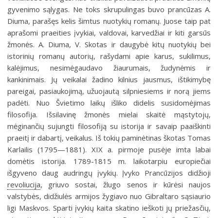
gyvenimo sąlygas. Ne toks skrupulingas buvo prancūzas A.
Diuma, parašęs kelis šimtus nuotykių romanų. Juose taip pat
aprašomi praeities įvykiai, valdovai, karvedžiai ir kiti garsūs
žmonės. A. Diuma, V. Skotas ir daugybė kitų nuotykių bei
istorinių romanų autorių, rašydami apie karus, sukilimus,
kalėjimus, nesimėgaudavo žiaurumais, žudynėmis ir
kankinimais. Jų veikalai žadino kilnius jausmus, ištikimybę
pareigai, pasiaukojimą, užuojautą silpniesiems ir norą jiems
padėti. Nuo Švietimo laikų išliko didelis susidomėjimas
filosofija. Išsilavinę žmonės mielai skaitė mąstytojų,
mėginančių sujungti filosofiją su istorija ir savaip paaiškinti
praeitį ir dabartį, veikalus. Iš tokių paminėtinas škotas Tomas
Karlailis (1795—1881). XIX a. pirmoje pusėje imta labai
domėtis istorija. 1789-1815 m. laikotarpiu europiečiai
išgyveno daug audringų įvykių. Įvyko Prancūzijos didžioji
revoliucija
, griuvo sostai, žlugo senos ir kūrėsi naujos
valstybės, didžiulės armijos žygiavo nuo Gibraltaro sąsiaurio
ligi Maskvos. Sparti įvykių kaita skatino ieškoti jų priežasčių,