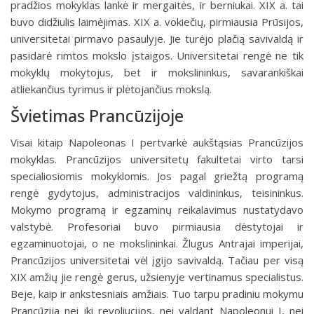
pradžios mokyklas lankė ir mergaitės, ir berniukai. XIX a. tai
buvo didžiulis laimėjimas. XIX a. vokiečių, pirmiausia Prūsijos,
universitetai pirmavo pasaulyje. Jie turėjo plačią savivaldą ir
pasidarė rimtos mokslo įstaigos. Universitetai rengė ne tik
mokyklų mokytojus, bet ir mokslininkus, savarankiškai
atliekančius tyrimus ir plėtojančius mokslą.
Švietimas Prancūzijoje
Visai kitaip Napoleonas I pertvarkė aukštąsias Prancūzijos
mokyklas. Prancūzijos universitetų fakultetai virto tarsi
specialiosiomis mokyklomis. Jos pagal griežtą programą
rengė gydytojus, administracijos valdininkus, teisininkus.
Mokymo programą ir egzaminų reikalavimus nustatydavo
valstybė. Profesoriai buvo pirmiausia dėstytojai ir
egzaminuotojai, o ne mokslininkai. Žlugus Antrajai imperijai,
Prancūzijos universitetai vėl įgijo savivaldą. Tačiau per visą
XIX amžių jie rengė gerus, užsienyje vertinamus specialistus.
Beje, kaip ir ankstesniais amžiais. Tuo tarpu pradiniu mokymu
Prancūzija nei iki revoliucijos, nei valdant Napoleonui I, nei