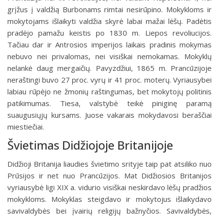
grįžus į valdžią Burbonams rimtai nesirūpino. Mokykloms ir
mokytojams išlaikyti valdžia skyrė labai mažai lėšų. Padėtis
pradėjo pamažu keistis po 1830 m. Liepos revoliucijos.
Tačiau dar ir Antrosios imperijos laikais pradinis mokymas
nebuvo nei privalomas, nei visiškai nemokamas. Mokyklų
nelankė daug mergaičių. Pavyzdžiui, 1865 m. Prancūzijoje
neraštingi buvo 27 proc. vyrų ir 41 proc. moterų. Vyriausybei
labiau rūpėjo ne žmonių raštingumas, bet mokytojų politinis
patikimumas. Tiesa, valstybė teikė piniginę paramą
suaugusiųjų kursams. Juose vakarais mokydavosi beraščiai
miestiečiai.
Švietimas Didžiojoje Britanijoje
Didžioji Britanija liaudies švietimo srityje taip pat atsiliko nuo
Prūsijos ir net nuo Prancūzijos. Mat Didžiosios Britanijos
vyriausybė ligi XIX a. vidurio visiškai neskirdavo lėšų pradžios
mokykloms. Mokyklas steigdavo ir mokytojus išlaikydavo
savivaldybės bei įvairių religijų bažnyčios. Savivaldybės,