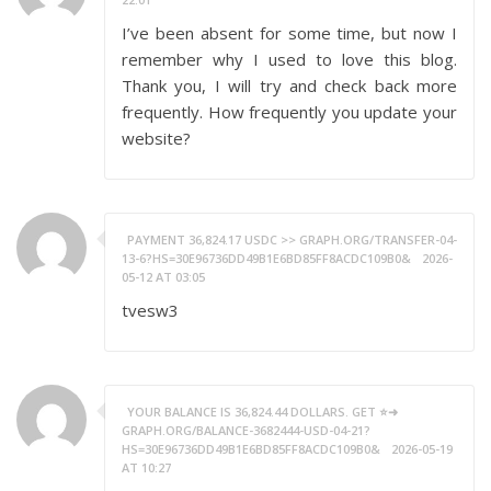
I’ve been absent for some time, but now I
remember why I used to love this blog.
Thank you, I will try and check back more
frequently. How frequently you update your
website?
PAYMENT 36,824.17 USDC >> GRAPH.ORG/TRANSFER-04-
13-6?HS=30E96736DD49B1E6BD85FF8ACDC109B0&
2026-
05-12 AT 03:05
tvesw3
YOUR BALANCE IS 36,824.44 DOLLARS. GET ⭐➜
GRAPH.ORG/BALANCE-3682444-USD-04-21?
HS=30E96736DD49B1E6BD85FF8ACDC109B0&
2026-05-19
AT 10:27