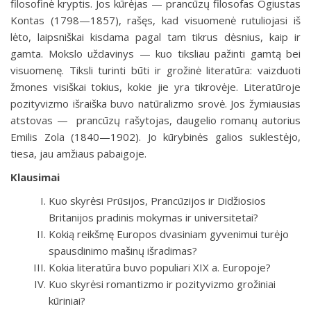
filosofinė kryptis. Jos kūrėjas — prancūzų filosofas Ogiustas
Kontas (1798—1857), rašęs, kad visuomenė rutuliojasi iš
lėto, laipsniškai kisdama pagal tam tikrus dėsnius, kaip ir
gamta. Mokslo uždavinys — kuo tiksliau pažinti gamtą bei
visuomenę. Tiksli turinti būti ir grožinė literatūra: vaizduoti
žmones visiškai tokius, kokie jie yra tikrovėje. Literatūroje
pozityvizmo išraiška buvo natūralizmo srovė. Jos žymiausias
atstovas — prancūzų rašytojas, daugelio romanų autorius
Emilis Zola (1840—1902). Jo kūrybinės galios suklestėjo,
tiesa, jau amžiaus pabaigoje.
Klausimai
Kuo skyrėsi Prūsijos, Prancūzijos ir Didžiosios
Britanijos pradinis mokymas ir universitetai?
Kokią reikšmę Europos dvasiniam gyvenimui turėjo
spausdinimo mašinų išradimas?
Kokia literatūra buvo populiari XIX a. Europoje?
Kuo skyrėsi romantizmo ir pozityvizmo grožiniai
kūriniai?