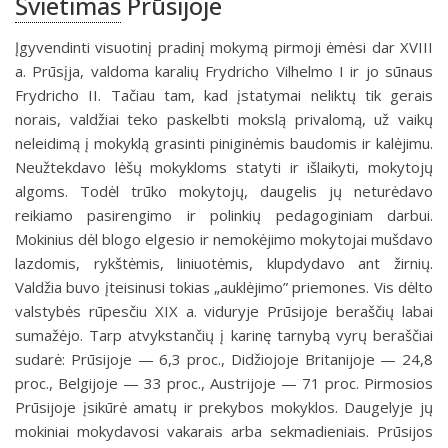
Švietimas
Prūsijoje
Įgyvendinti visuotinį pradinį mokymą pirmoji ėmėsi dar XVIII
a. Prūsįja, valdoma karalių Frydricho Vilhelmo I ir jo sūnaus
Frydricho II. Tačiau tam, kad įstatymai neliktų tik gerais
norais, valdžiai teko paskelbti mokslą privalomą, už vaikų
neleidimą į mokyklą grasinti piniginėmis baudomis ir kalėjimu.
Neužtekdavo lėšų mokykloms statyti ir išlaikyti, mokytojų
algoms. Todėl trūko mokytojų, daugelis jų neturėdavo
reikiamo pasirengimo ir polinkių pedagoginiam darbui.
Mokinius dėl blogo elgesio ir nemokėjimo mokytojai mušdavo
lazdomis, rykštėmis, liniuotėmis, klupdydavo ant žirnių.
Valdžia buvo įteisinusi tokias „auklėjimo” priemones. Vis dėlto
valstybės rūpesčiu XIX a. viduryje Prūsijoje beraščių labai
sumažėjo. Tarp atvykstančių į karinę tarnybą vyrų beraščiai
sudarė: Prūsijoje — 6,3 proc., Didžiojoje Britanijoje — 24,8
proc., Belgijoje — 33 proc., Austrijoje — 71 proc. Pirmosios
Prūsijoje įsikūrė amatų ir prekybos mokyklos. Daugelyje jų
mokiniai mokydavosi vakarais arba sekmadieniais. Prūsijos