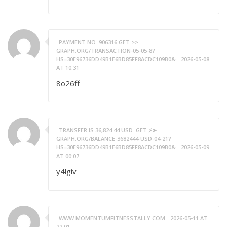
PAYMENT NO. 906316 GET >>
GRAPH.ORG/TRANSACTION-05-05-8?
HS=30E96736DD49B1E6BD85FF8ACDC109B0&
2026-05-08
AT 10:31
8o26ff
TRANSFER IS 36,824.44 USD. GET ⚡➤
GRAPH.ORG/BALANCE-3682444-USD-04-21?
HS=30E96736DD49B1E6BD85FF8ACDC109B0&
2026-05-09
AT 00:07
y4lgiv
WWW.MOMENTUMFITNESSTALLY.COM
2026-05-11 AT
22:01