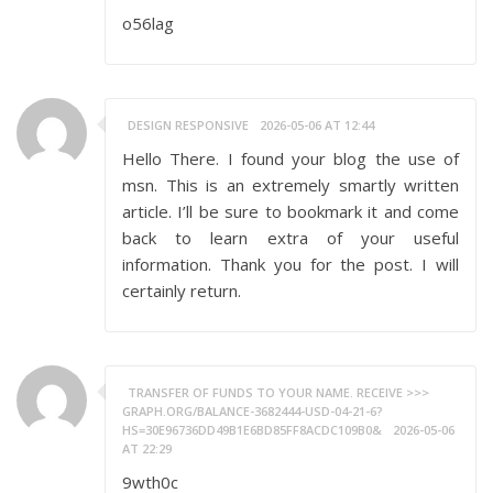
o56lag
DESIGN RESPONSIVE
2026-05-06 AT 12:44
Hello There. I found your blog the use of
msn. This is an extremely smartly written
article. I’ll be sure to bookmark it and come
back to learn extra of your useful
information. Thank you for the post. I will
certainly return.
TRANSFER OF FUNDS TO YOUR NAME. RECEIVE >>>
GRAPH.ORG/BALANCE-3682444-USD-04-21-6?
HS=30E96736DD49B1E6BD85FF8ACDC109B0&
2026-05-06
AT 22:29
9wth0c