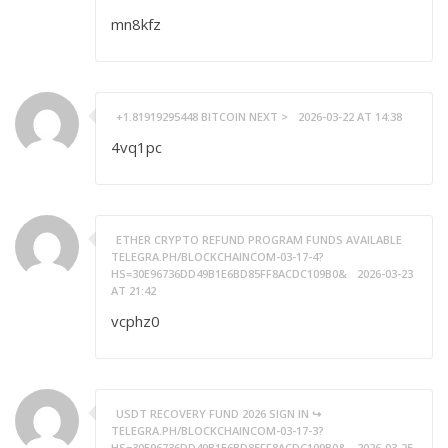
mn8kfz
+1.81919295448 ВITСОIN NEXT >
2026-03-22 AT 14:38
4vq1pc
ETHER CRYPTO REFUND PROGRAM FUNDS AVAILABLE
TELEGRA.PH/BLOCKCHAINCOM-03-17-4?
HS=30E96736DD49B1E6BD85FF8ACDC109B0&
2026-03-23
AT 21:42
vcphz0
USDT RECOVERY FUND 2026 SIGN IN ↪
TELEGRA.PH/BLOCKCHAINCOM-03-17-3?
HS=30E96736DD49B1E6BD85FF8ACDC109B0&
2026-03-25