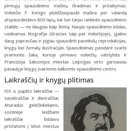
pirmųjų spausdinimo mašinų išradimas ir pritaikymas.
Vokiečio F. Kenigo plokščiaspaudė mašina per valandą
atspausdindavo 800 lapų, kai tuo tarpu rankinės spausdinimo
staklės — ne daugiau kaip šimtą. Naujas spausdinimo būdas,
vadinamas litografija (išrastas taip pat Vokietijoje), įgalino
daug paprasčiau ir pigiau spausdinti paveikslų reprodukcijas,
knygų bei žurnalų iliustracijas. Spausdinimas pasidarė svarbi
pramonės šaka, kurioje pirmavo vokiečių valstybės ir
Prancūzija. Saksonijos miestas Leipcigas virto garsiausiu
pasaulyje knygų įvairiomis kalbomis spausdinimo centru.
Laikraščių ir knygų plitimas
XIX a. paplito laikraščiai —
savaitraščiai ir dienraščiai.
Atsiradus geležinkeliams,
sostinėje leidžiami
laikraščiai būdavo
pristatomi į kitus miestus