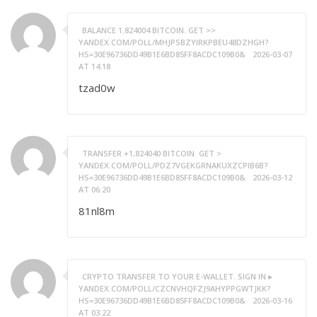
BALANCE 1.824004 BITCOIN. GET >>
YANDEX.COM/POLL/MHJPSBZYIRKPBEU48DZHGH?
HS=30E96736DD49B1E6BD85FF8ACDC109B0&
2026-03-07
AT 14:18
tzad0w
TRANSFER +1,824040 BITCOIN. GET >
YANDEX.COM/POLL/PDZ7VGEKGRNAKUXZCPIB6B?
HS=30E96736DD49B1E6BD85FF8ACDC109B0&
2026-03-12
AT 06:20
81nl8m
CRYPTO TRANSFER TO YOUR E-WALLET. SIGN IN ▸
YANDEX.COM/POLL/CZCNVHQFZJ9AHYPPGWTJKK?
HS=30E96736DD49B1E6BD85FF8ACDC109B0&
2026-03-16
AT 03:22