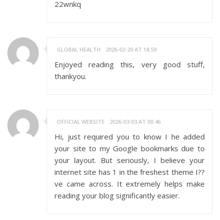
22wnkq
GLOBAL HEALTH
2026-02-20 AT 18:59
Enjoyed reading this, very good stuff,
thankyou.
OFFICIAL WEBSITE
2026-03-03 AT 00:46
Hi, just required you to know I he added
your site to my Google bookmarks due to
your layout. But seriously, I believe your
internet site has 1 in the freshest theme I??
ve came across. It extremely helps make
reading your blog significantly easier.