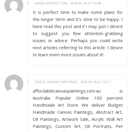
VASER LIPOSUCTION
2026-05-29 AT 13:48
It is perfect time to make some plans for
the longer term and it’s time to be happy. I
have read this post and if I may just I desire
to suggest you few attention-grabbing
issues or advice. Perhaps you could write
next articles referring to this article. I desire
to learn even more issues about it!
2 PIECE CANVAS PAINTINGS
2026-05-30 AT 10:17
affordablecanvaspaintings.com.au is
Australia Popular Online 100 percent
Handmade Art Store. We deliver Budget
Handmade Canvas Paintings, Abstract Art,
Oil Paintings, Artwork Sale, Acrylic Wall Art
Paintings, Custom Art, Oil Portraits, Pet