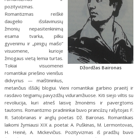
pozityvizmas.
Romantizmas reiškė
daugelio išsilavinusių
žmonių nepasitenkinimą
esama tvarka, pilku
gyvenimu ir „pinigų maišo”
visuomene, kurioje
žmogaus vietą lemia turtas.
Tokiai visuomenei
Džordžas Baironas
romantikai priešino vienišus
didvyrius — maištininkus,
metančius iššūkį blogiui. Vieni romantikai garbino praeitį ir
rasdavo teigiamų pavyzdžių viduramžiuose. Kiti siejo viltis su
revoliucija, kuri atneš laisvę žmonėms ir pavergtoms
tautoms. Romantizmo pradininkai buvo prancūzų rašytojas F.
R. Satobrianas ir anglų poetas Dž. Baironas. Romantikais
laikomi žymiausi XIX a. poetai: A. Puškinas, M. Lermontovas,
H. Heinė, A. Mickevičius. Pozityvizmas iš pradžių buvo