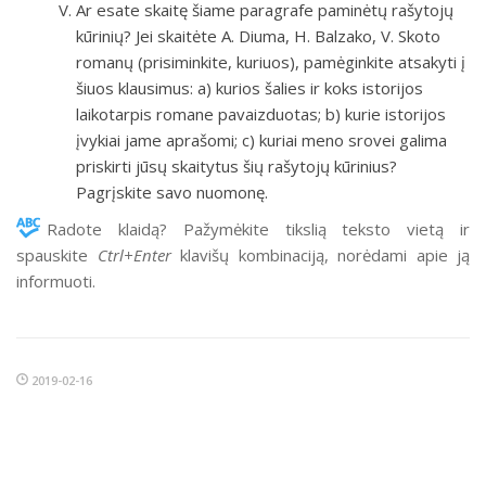
Ar esate skaitę šiame paragrafe paminėtų rašytojų
kūrinių? Jei skaitėte A. Diuma, H. Balzako, V. Skoto
romanų (prisiminkite, kuriuos), pamėginkite atsakyti į
šiuos klausimus: a) kurios šalies ir koks istorijos
laikotarpis romane pavaizduotas; b) kurie istorijos
įvykiai jame aprašomi; c) kuriai meno srovei galima
priskirti jūsų skaitytus šių rašytojų kūrinius?
Pagrįskite savo nuomonę.
Radote klaidą? Pažymėkite tikslią teksto vietą ir
spauskite
Ctrl+Enter
klavišų kombinaciją, norėdami apie ją
informuoti.
2019-02-16