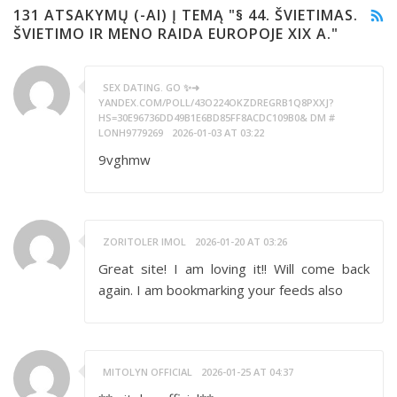
131 ATSAKYMŲ (-AI) Į TEMĄ "§ 44. ŠVIETIMAS.
ŠVIETIMO IR MENO RAIDA EUROPOJE XIX A."
SEX DATING. GO ✨➜
YANDEX.COM/POLL/43O224OKZDREGRB1Q8PXXJ?
HS=30E96736DD49B1E6BD85FF8ACDC109B0& DM #
LONH9779269
2026-01-03 AT 03:22
9vghmw
ZORITOLER IMOL
2026-01-20 AT 03:26
Great site! I am loving it!! Will come back
again. I am bookmarking your feeds also
MITOLYN OFFICIAL
2026-01-25 AT 04:37