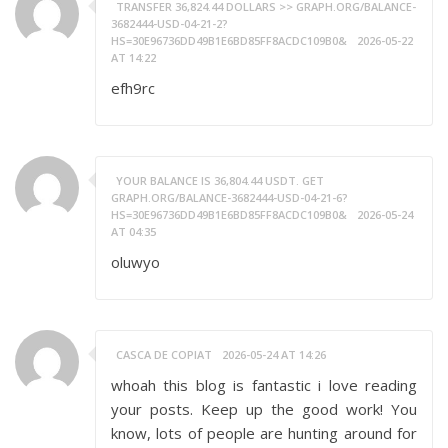
TRANSFER 36,824.44 DOLLARS >> GRAPH.ORG/BALANCE-
3682444-USD-04-21-2?
HS=30E96736DD49B1E6BD85FF8ACDC109B0&
2026-05-22
AT 14:22
efh9rc
YOUR BALANCE IS 36,804.44 USDT. GET
GRAPH.ORG/BALANCE-3682444-USD-04-21-6?
HS=30E96736DD49B1E6BD85FF8ACDC109B0&
2026-05-24
AT 04:35
oluwyo
CASCA DE COPIAT
2026-05-24 AT 14:26
whoah this blog is fantastic i love reading
your posts. Keep up the good work! You
know, lots of people are hunting around for