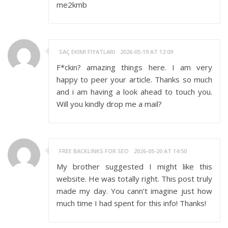
me2kmb
SAÇ EKIMI FIYATLARI
2026-05-19 AT 12:09
F*ckin? amazing things here. I am very
happy to peer your article. Thanks so much
and i am having a look ahead to touch you.
Will you kindly drop me a mail?
FREE BACKLINKS FOR SEO
2026-05-20 AT 14:50
My brother suggested I might like this
website. He was totally right. This post truly
made my day. You cann’t imagine just how
much time I had spent for this info! Thanks!