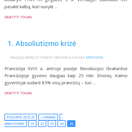
pasakė kalbą, kuri nuvylė …
SKAITYTI TOLIAU
1. Absoliutizmo krizė
NAUJŲJŲ AMŽIŲ ISTORIJOS VADOVĖLIS 9 KLASĖ
KRISTUPAS
Prancūzija XVIII a. antroje pusėje Revoliucijos išvakarėse
Prancūzijoje gyveno daugiau kaip 25 mln. žmonių. Kaimo
gyventojai sudarė 85% visų prancūzų – tuo …
SKAITYTI TOLIAU
PUSLAPIS 25 IŠ 25
« PIRMAS
‹
ANKSTESNIS
21
22
23
24
25