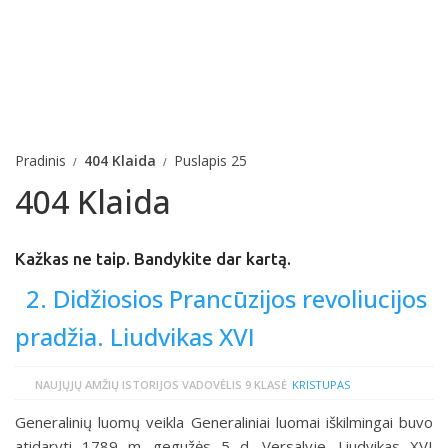
Pradinis
404 Klaida
Puslapis 25
404 Klaida
Kažkas ne taip. Bandykite dar kartą.
2. Didžiosios Prancūzijos revoliucijos
pradžia. Liudvikas XVI
NAUJŲJŲ AMŽIŲ ISTORIJOS VADOVĖLIS 9 KLASĖ
KRISTUPAS
Generalinių luomų veikla Generaliniai luomai iškilmingai buvo
atidaryti 1789 m. gegužės 5 d. Versalyje. Liudvikas XVI