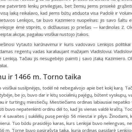
patvirtinti lenkų privilegijas, bet žemių jiems prisiekė grąžinti 
visą laiką reikalavo, kad jiems būtų atiduota visa Padolė ir Voluin
Lietuvos Lenkijos, tai buvo Kazimiero nuopelnas: jis savo šaltu el
ijoje ėmė stiprėti, o didžiausias jo priešas — kardinolas Z. Ole
iptai akcijai, pagaliau visiškai nustojo įtakos.
iešinosi Vytauto karūnavimui ir kuris vadovavo Lenkijos politikai
būdamas regentų vadas karaliaujant mažajam Vladislovui. Vladislov
dė Lenkiją. Tačiau jis nesugebėjo paimti į savo įtaką Kazimiero. Ol
iai.
nu ir 1466 m. Torno taika
 visiškai susilpnėjęs, todėl nė nebegalvojo apie bet kokį karą. Tač
tybėje, be jo, buvo dar ir kitų socialinių pajėgų, būtent vyskupų, v
u ir turtingų miestiečių. Miestiečiams ordinas labiausiai nepatiko 
iti buvo nepatenkinti ordinu dėl to, kad jis vienas valdė kraštą. T
r 4 savaites į sukilėlių pusę perėjo 56 miestai ir pilys. Žinodami, 
zimierui. Tuo būdu prasidėjo karas, kurs Lenkijai buvo nelengvas, n
6 m. Torne buvo pasirašyta taika, kuria ordinas pasidarė Lenkijo