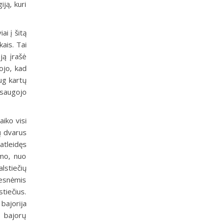
iją, kuri
ai į šitą
kais. Tai
ją įrašė
ojo, kad
ug kartų
ą saugojo
aiko visi
jų dvarus
atleidęs
imo, nuo
lstiečių
desnėmis
tiečius.
bajorija
s bajorų