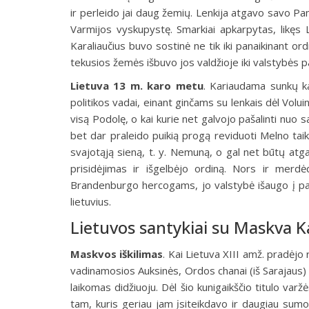
ir perleido jai daug žemių. Lenkija atgavo savo Pa
Varmijos vyskupystę. Smarkiai apkarpytas, likęs L
Karaliaučius buvo sostinė ne tik iki panaikinant ord
tekusios žemės išbuvo jos valdžioje iki valstybės p
Lietuva 13 m. karo metu
.
Kariaudama sunkų karą
politikos vadai, einant ginčams su lenkais dėl Voluin
visą Podolę, o kai kurie net galvojo pašalinti nuo 
bet dar praleido puikią progą reviduoti Melno taik
svajotąją sieną, t. y. Nemuną, o gal net būtų at
prisidėjimas ir išgelbėjo ordiną. Nors ir merd
Brandenburgo hercogams, jo valstybė išaugo į pa
lietuvius.
Lietuvos santykiai su Maskva Ka
Maskvos iškilimas
.
Kai Lietuva XIII amž. pradėjo r
vadinamosios Auksinės, Ordos chanai (iš Sarajaus) r
laikomas didžiuoju. Dėl šio kunigaikščio titulo var
tam, kuris geriau jam įsiteikdavo ir daugiau sumo