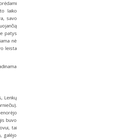
norėdami
to laiko
va, savo
uojančią
jie patys
riama nė
o leista
vadinama
is, Lenkų
niečiu).
nenorėjo
 jis buvo
ovui, tai
, galėjo