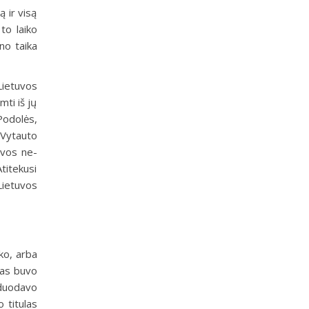
 ir visą
to laiko
rno taika
Lietuvos
mti iš jų
 Podolės,
 Vytauto
uvos ne-
titekusi
Lietuvos
ko, arba
nas buvo
tiduodavo
 titulas