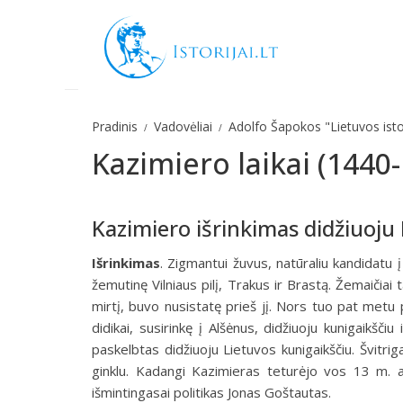
Pradinis
Vadovėliai
Adolfo Šapokos "Lietuvos isto
Kazimiero laikai (1440
Kazimiero išrinkimas didžiuoju
Išrinkimas
.
Zigmantui žuvus, natūraliu kandidatu į
žemutinę Vilniaus pilį, Trakus ir Brastą. Žemaičiai
mirtį, buvo nusistatę prieš jį. Nors tuo pat metu p
didikai, susirinkę į Alšėnus, didžiuoju kunigaikščiu 
paskelbtas didžiuoju Lietuvos kunigaikščiu. Švitrigai
ginklu. Kadangi Kazimieras teturėjo vos 13 m. am
išmintingasai politikas Jonas Goštautas.