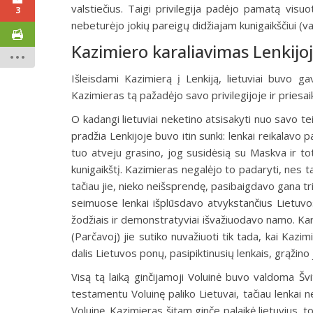
valstiečius. Taigi privilegija padėjo pamatą visuot
3
nebeturėjo jokių pareigų didžiajam kunigaikščiui (val
Kazimiero karaliavimas Lenkijoje
Išleisdami Kazimierą į Lenkiją, lietuviai buvo g
Kazimieras tą pažadėjo savo privilegijoje ir priesaik
O kadangi lietuviai neketino atsisakyti nuo savo te
pradžia Lenkijoje buvo itin sunki: lenkai reikalavo pat
tuo atveju grasino, jog susidėsią su Maskva ir toto
kunigaikštį. Kazimieras negalėjo to padaryti, nes 
tačiau jie, nieko neišsprendę, pasibaigdavo gana tri
seimuose lenkai išplūsdavo atvykstančius Lietuvos
žodžiais ir demonstratyviai išvažiuodavo namo. Kart
(Parčavoj) jie sutiko nuvažiuoti tik tada, kai Ka
dalis Lietuvos ponų, pasipiktinusių lenkais, grąžin
Visą tą laiką ginčijamoji Voluinė buvo valdoma Š
testamentu Voluinę paliko Lietuvai, tačiau lenkai n
Voluinę. Kazimieras šitam ginče palaikė lietuvius, tod