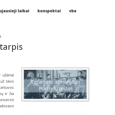
jausieji laikai
konspektai
vbe
s
tarpis
ir užėmė
 už tėvo
Lietuvos
ių ir čia
priversti
vadovavo