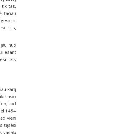
tik tas,
ė, tačiau
gesiu ir
snickis,
 jau nuo
ui esant
esnickis
iau karą
aldžiusių
tuo, kad
odėl 1454
kad vieni
es tęsėsi
s vasalu