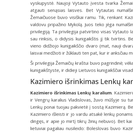
vyskupystė. Naujoji Vytauto įvesta tvarka Žemaič
atgauti senąsias laisves. Bet Vytautas numalš
Žemaičiuose buvo visiškai ramu. Tik, renkant Kazi
valdovu pripažino Mykolą. Juos teko jėga numalšint
privilegiją. Ta privilegija patvirtino visas Vytauto
sau rinksis, o didysis kunigaikštis jį tik tvirtin
vieno didžiojo kunigaikščio dvaro (mat, nauji dva
laisvai medžioti ir žūklauti ten pat, kur ir anksčiau
Ši privilegija Žemaičių kraštui buvo pagrindinė; vė
kunigaikštyste, ir didieji Lietuvos kunigaikščiai visad
Kazimiero išrinkimas Lenkų kara
Kazimiero išrinkimas Lenkų karalium
.
Kazimiero 
ir Vengrų karalius Vladislovas, žuvo mūšyje su tu
Lenkų ponai tuojau pakvietė į sostą Kazimierą. Bet
Kazimiero išleisti ir jo vardu atsakė lenkų ponams,
dingęs, ir apie jo mirtį tikrų žinių nebuvo). Bet ka
lietuviai pagaliau nusileido: Boleslovas buvo Kaz