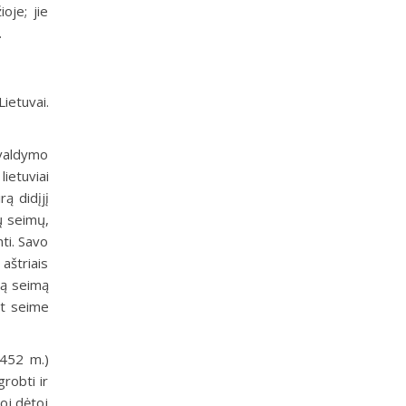
oje; jie
.
ietuvai.
 valdymo
lietuviai
rą didįjį
ų seimų,
nti. Savo
aštriais
ną seimą
at seime
1452 m.)
grobti ir
ioj dėtoj