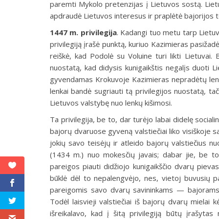
paremti Mykolo pretenzijas į Lietuvos sostą. Lietuvia
apdraudė Lietuvos interesus ir praplėtė bajorijos t
1447 m. privilegija
.
Kadangi tuo metu tarp Lietuvos 
privilegiją įrašė punktą, kuriuo Kazimieras pasižadėj
reiškė, kad Podolė su Voluine turi likti Lietuvai. 
nuostatą, kad didysis kunigaikštis negalįs duoti Li
gyvendamas Krokuvoje Kazimieras nepradėtų lenkų 
lenkai bandė sugriauti tą privilegijos nuostatą, tači
Lietuvos valstybę nuo lenkų kišimosi.
Ta privilegija, be to, dar turėjo labai didelę social
bajorų dvaruose gyveną valstiečiai liko visiškoje s
jokių savo teisėjų ir atleido bajorų valstiečius n
(1434 m.) nuo mokesčių javais; dabar jie, be to
pareigos piauti didžiojo kunigaikščio dvarų pievas
būklė dėl to nepalengvėjo, nes, vietoj buvusių p
pareigomis savo dvarų savininkams — bajorams. B
Todėl laisvieji valstiečiai iš bajorų dvarų mielai 
išreikalavo, kad į šitą privilegiją būtų įrašyta