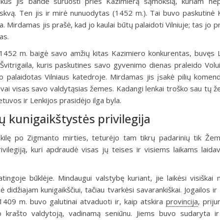
ukus jis bandė suruošti prieš Kazimierą sąmokslą, kuriam ne
kvą. Ten jis ir mirė nunuodytas (1452 m.). Tai buvo paskutinė 
a. Mirdamas jis prašė, kad jo kaulai būtų palaidoti Vilniuje; tas jo
as.
 1452 m. baigė savo amžių kitas Kazimiero konkurentas, buvęs 
vitrigaila, kuris paskutines savo gyvenimo dienas praleido Voluin
o palaidotas Vilniaus katedroje. Mirdamas jis įsakė pilių kome
uvai visas savo valdytąsias žemes. Kadangi lenkai troško sau tų že
etuvos ir Lenkijos prasidėjo ilga byla.
 kunigaikštystės privilegija
 kilę po Zigmanto mirties, teturėjo tam tikrų padarinių tik Žem
vilegiją, kuri apdraudė visas jų teises ir visiems laikams laida
ngoje būklėje. Mindaugui valstybę kuriant, jie laikėsi visiškai nu
ė didžiajam kunigaikščiui, tačiau tvarkėsi savarankiškai. Jogailos i
 1409 m. buvo galutinai atvaduoti ir, kaip atskira
provincija
, priju
vo krašto valdytoją, vadinamą seniūnu. Jiems buvo sudaryta ir