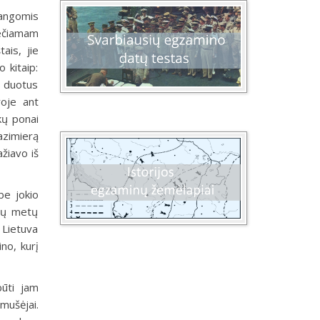
tangomis
iečiamam
ais, jie
 kitaip:
s duotus
roje ant
kų ponai
azimierą
žiavo iš
be jokio
ejų metų
 Lietuva
no, kurį
būti jam
žmušėjai.