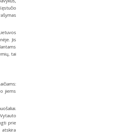
pavykus,
Kęstučio
 prašymas
Lietuvos
ėje. Jis
ndantams
mių, tai
aičiams:
vo jiems
ošaliai.
r Vytauto
ngti prie
 atskira