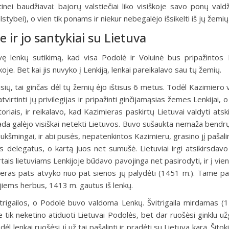
inei baudžiavai: bajorų valstiečiai liko visiškoje savo ponų valdži
stybei), o vien tik ponams ir niekur nebegalėjo išsikelti iš jų žemių
 ir jo santykiai su Lietuva
avę lenkų sutikimą, kad visa Podolė ir Voluinė bus pripažintos L
oje. Bet kai jis nuvyko į Lenkiją, lenkai pareikalavo sau tų žemių.
isių, tai ginčas dėl tų žemių ėjo ištisus 6 metus. Todėl Kazimiero
virtinti jų privilegijas ir pripažinti ginčijamąsias žemes Lenkijai, o 
riais, ir reikalavo, kad Kazimieras paskirtų Lietuvai valdyti atski
tada galėjo visiškai netekti Lietuvos. Buvo sušaukta nemaža bendr
ukšmingai, ir abi pusės, nepatenkintos Kazimieru, grasino jį pašali
 delegatus, o kartą juos net sumušė. Lietuviai irgi atsikirsdavo 
ais lietuviams Lenkijoje būdavo pavojinga net pasirodyti, ir į vie
zimieras pats atvyko nuo pat sienos jų palydėti (1451 m.). Tame p
o jiems herbus, 1413 m. gautus iš lenkų.
vitrigailos, o Podolė buvo valdoma Lenkų. Švitrigaila mirdamas (
e tik neketino atiduoti Lietuvai Podolės, bet dar ruošėsi ginklu už
ėl lenkai ruošėsi jį už tai pašalinti ir pradėti su Lietuva karą. Šitok