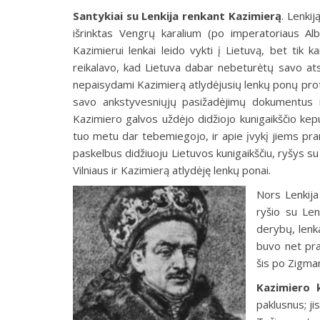
Santykiai su Lenkija renkant Kazimierą
.
Lenkiją
išrinktas Vengrų karalium (po imperatoriaus Alb
Kazimierui lenkai leido vykti į Lietuvą, bet tik k
reikalavo, kad Lietuva dabar nebeturėtų savo atskir
nepaisydami Kazimierą atlydėjusių lenkų ponų prot
savo ankstyvesniųjų pasižadėjimų dokumentus i
Kazimiero galvos uždėjo didžiojo kunigaikščio kepur
tuo metu dar tebemiegojo, ir apie įvykį jiems pran
paskelbus didžiuoju Lietuvos kunigaikščiu, ryšys su
Vilniaus ir Kazimierą atlydėję lenkų ponai.
Nors Lenkija 
ryšio su Le
derybų, lenka
buvo net prad
šis po Zigma
Kazimiero 
paklusnus; ji