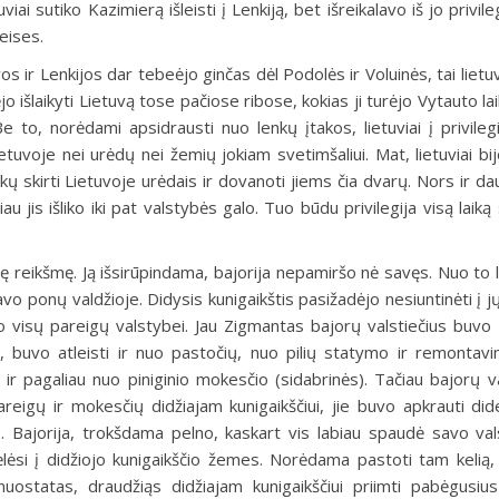
i sutiko Kazimierą išleisti į Lenkiją, bet išreikalavo iš jo privileg
eises.
ir Lenkijos dar tebeėjo ginčas dėl Podolės ir Voluinės, tai lietuvi
o išlaikyti Lietuvą tose pačiose ribose, kokias ji turėjo Vytauto lai
Be to, norėdami apsidrausti nuo lenkų įtakos, lietuviai į privilegi
etuvoje nei urėdų nei žemių jokiam svetimšaliui. Mat, lietuviai bij
skirti Lietuvoje urėdais ir dovanoti jiems čia dvarų. Nors ir da
au jis išliko iki pat valstybės galo. Tuo būdu privilegija visą laik
inę reikšmę. Ją išsirūpindama, bajorija nepamiršo nė savęs. Nuo to l
avo ponų valdžioje. Didysis kunigaikštis pasižadėjo nesiuntinėti į 
uo visų pareigų valstybei. Jau Zigmantas bajorų valstiečius buvo 
, buvo atleisti ir nuo pastočių, nuo pilių statymo ir remontav
 ir pagaliau nuo piniginio mokesčio
(sidabrinės).
Tačiau bajorų va
areigų ir mokesčių didžiajam kunigaikščiui, jie buvo apkrauti di
ajorija, trokšdama pelno, kaskart vis labiau spaudė savo vals
kėlėsi į didžiojo kunigaikščio žemes. Norėdama pastoti tam kelią, 
s nuostatas, draudžiąs didžiajam kunigaikščiui priimti pabėgusiu