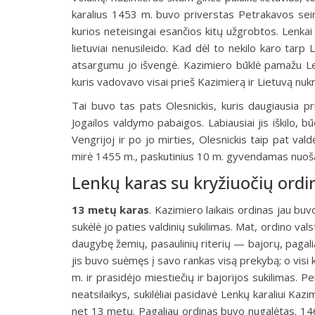
karalius 1453 m. buvo priverstas Petrakavos seime 
kurios neteisingai esančios kitų užgrobtos. Lenkai 
lietuviai nenusileido. Kad dėl to nekilo karo tarp 
atsargumu jo išvengė. Kazimiero būklė pamažu Lenk
kuris vadovavo visai prieš Kazimierą ir Lietuvą nukre
Tai buvo tas pats Olesnickis, kuris daugiausia pr
Jogailos valdymo pabaigos. Labiausiai jis iškilo, 
Vengrijoj ir po jo mirties, Olesnickis taip pat val
mirė 1455 m., paskutinius 10 m. gyvendamas nuošal
Lenkų karas su kryžiuočių ordi
13 metų karas
.
Kazimiero laikais ordinas jau buvo
sukėlė jo paties valdinių sukilimas. Mat, ordino vals
daugybę žemių, pasaulinių riterių — bajorų, pagalia
jis buvo suėmęs į savo rankas visą prekybą; o visi k
m. ir prasidėjo miestiečių ir bajorijos sukilimas. Pe
neatsilaikys, sukilėliai pasidavė Lenkų karaliui Ka
net 13 metų. Pagaliau ordinas buvo nugalėtas. 146