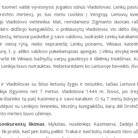
 tuomet valdė vyresnysis Jogailos sūnus Vladislovas; Lenkų pas
rechto mirties), jis tuo metu ruošėsi į Vengriją. Lietuvių kv
aip Vladislovo vietininkui. Mat, remdamiesi Zigmanto duotais rašt
o didžiojo kunigaikščio, o priklausytų Vladislovui. Vis dėlto išėjo
estų, lietuviai paskelbė jį savo valdovu, sudraskė Lenkų karaliam
r vieną rytą, nieko nepranešę Lenkų ponams, Vilniaus kated
ę, t. y. atliko valdovo pakeliamąsias apeigas. Į Vilnių atvykę len
ešė tik Vilniaus bažnyčių varpų gaudesys ir iškilmių triukšmas. K
 Lenkija buvo nutrauktas. Nebeturėdami ko Lietuvoje beveikti, išva
ir Vladislovas su šituo lietuvių žygiu ir nesutiko, tačiau Lietuva 
nkija išgyveno net 7 metus. Vladislovui 1444 m. žuvus, po tr
i išsirinko tą patį Kazimierą ir savo karalium. O tų 7 metų būvyje
ėjusi su Lenkijos lenininku, Mozūrų kunigaikščiu, karą dėl Drohiči
nto mirties buvo užėmęs.
konkurentų likimas
.
Mykolas, nusilenkęs Kazimierui, žadėjo 
s tik prašė, kad jam būtų palikti Trakai ir kad būtų nubausti tėvo u