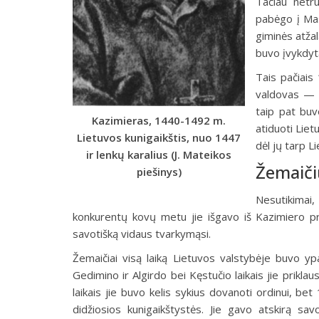
Tačiau netr
pabėgo į Mas
giminės atžal
buvo įvykdyt
Tais pačiais
valdovas — Š
taip pat buv
Kazimieras, 1440-1492 m.
atiduoti Liet
Lietuvos kunigaikštis, nuo 1447
dėl jų tarp Li
ir lenkų karalius (J. Mateikos
Žemaičių
piešinys)
Nesutikimai,
konkurentų kovų metu jie išgavo iš Kazimiero pri
savotišką vidaus tvarkymąsi.
Žemaičiai visą laiką Lietuvos valstybėje buvo ypati
Gedimino ir Algirdo bei Kęstučio laikais jie priklaus
laikais jie buvo kelis sykius dovanoti ordinui, bet
didžiosios kunigaikštystės. Jie gavo atskirą sa