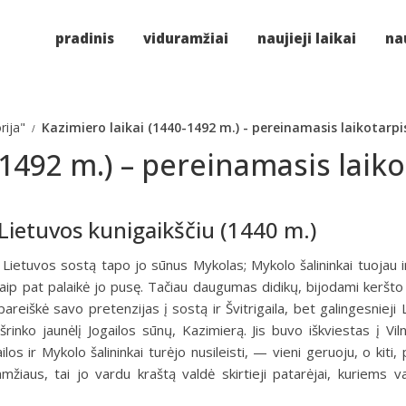
pradinis
viduramžiai
naujieji laikai
nau
rija"
Kazimiero laikai (1440-1492 m.) - pereinamasis laikotarpi
-1492 m.) – pereinamasis laiko
 Lietuvos kunigaikščiu (1440 m.)
 Lietuvos sostą tapo jo sūnus Mykolas; Mykolo šalininkai tuojau 
 taip pat palaikė jo pusę. Tačiau daugumas didikų, bijodami keršto
areiškė savo pretenzijas į sostą ir Švitrigaila, bet galingesnieji 
išrinko jaunėlį Jogailos sūnų, Kazimierą. Jis buvo iškviestas į Viln
los ir Mykolo šalininkai turėjo nusileisti, — vieni geruoju, o kiti, 
žiaus, tai jo vardu kraštą valdė skirtieji patarėjai, kuriems 