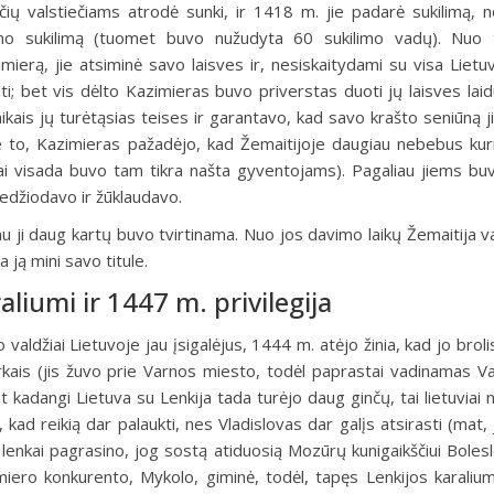
ių valstiečiams atrodė sunki, ir 1418 m. jie padarė sukilimą, 
ino sukilimą (tuomet buvo nužudyta 60 sukilimo vadų). Nuo 
mierą, jie atsiminė savo laisves ir, nesiskaitydami su visa Lietu
i; bet vis dėlto Kazimieras buvo priverstas duoti jų laisves laid
 laikais jų turėtąsias teises ir garantavo, kad savo krašto seniūną 
s. Be to, Kazimieras pažadėjo, kad Žemaitijoje daugiau nebebus ku
rai visada buvo tam tikra našta gyventojams). Pagaliau jiems buv
 medžiodavo ir žūklaudavo.
liau ji daug kartų buvo tvirtinama. Nuo jos davimo laikų Žemaitija 
a ją mini savo titule.
liumi ir 1447 m. privilegija
valdžiai Lietuvoje jau įsigalėjus, 1444 m. atėjo žinia, kad jo brol
rkais (jis žuvo prie Varnos miesto, todėl paprastai vadinamas Var
 kadangi Lietuva su Lenkija tada turėjo daug ginčų, tai lietuviai 
 kad reikią dar palaukti, nes Vladislovas dar galįs atsirasti (mat,
i lenkai pagrasino, jog sostą atiduosią Mozūrų kunigaikščiui Bolesl
imiero konkurento, Mykolo, giminė, todėl, tapęs Lenkijos karalium