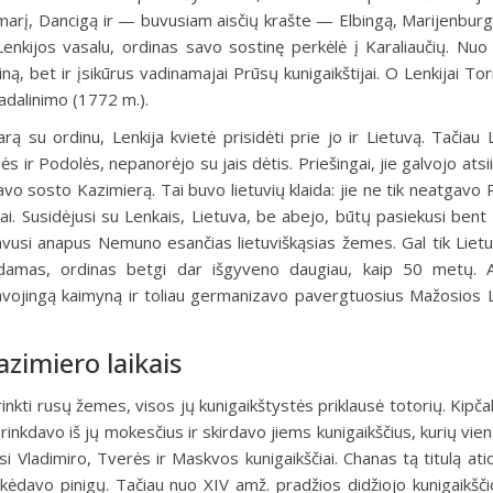
marį, Dancigą ir — buvusiam aisčių krašte — Elbingą, Marijenburgą
enkijos vasalu, ordinas savo sostinę perkėlė į Karaliaučių. Nuo 
iną, bet ir įsikūrus vadinamajai Prūsų kunigaikštijai. O Lenkijai To
adalinimo (1772 m.).
 su ordinu, Lenkija kvietė prisidėti prie jo ir Lietuvą. Tačiau 
ės ir Podolės, nepanorėjo su jais dėtis. Priešingai, jie galvojo atsii
savo sosto Kazimierą. Tai buvo lietuvių klaida: jie ne tik neatgavo
ai. Susidėjusi su Lenkais, Lietuva, be abejo, būtų pasiekusi bent
gavusi anapus Nemuno esančias lietuviškąsias žemes. Gal tik Liet
ėdamas, ordinas betgi dar išgyveno daugiau, kaip 50 metų. A
vojingą kaimyną ir toliau germanizavo pavergtuosius Mažosios 
zimiero laikais
inkti rusų žemes, visos jų kunigaikštystės priklausė totorių. Kipča
inkdavo iš jų mokesčius ir skirdavo jiems kunigaikščius, kurių vie
žėsi Vladimiro, Tverės ir Maskvos kunigaikščiai. Chanas tą titulą a
kėdavo pinigų. Tačiau nuo XIV amž. pradžios didžiojo kunigaikščio