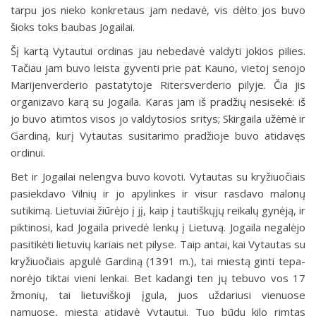
tarpu jos nieko konkretaus jam nedavė, vis dėlto jos buvo
šioks toks baubas Jogailai.
Šį kartą Vytautui ordinas jau nebedavė valdyti jokios pilies.
Tačiau jam buvo leista gyventi prie pat Kauno, vietoj senojo
Marijenverderio pastatytoje Ritersverderio pilyje. Čia jis
organizavo karą su Jogaila. Karas jam iš pradžių nesisekė: iš
jo buvo atimtos visos jo valdytosios sritys; Skirgaila užėmė ir
Gardiną, kurį Vytautas susitarimo pradžioje buvo atidavęs
ordinui.
Bet ir Jogailai nelengva buvo kovoti. Vytautas su kryžiuočiais
pasiekdavo Vilnių ir jo apylinkes ir visur rasdavo malonų
sutikimą. Lietuviai žiūrėjo į jį, kaip į tautiškųjų reikalų gynėją, ir
piktinosi, kad Jogaila privedė lenkų į Lietuvą. Jogaila negalėjo
pasitikėti lietuvių kariais net pilyse. Taip antai, kai Vytautas su
kryžiuočiais apgulė Gardiną (1391 m.), tai miestą ginti tepa-
norėjo tiktai vieni lenkai. Bet kadangi ten jų tebuvo vos 17
žmonių, tai lietuviškoji įgula, juos uždariusi vienuose
namuose, miestą atidavė Vytautui. Tuo būdu kilo rimtas