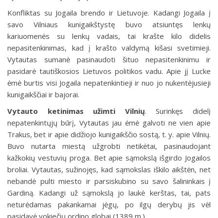
Konfliktas su Jogaila brendo ir Lietuvoje. Kadangi Jogaila į
savo Vilniaus kunigaikštystę buvo atsiuntęs lenkų
kariuomenės su lenkų vadais, tai krašte kilo didelis
nepasitenkinimas, kad į krašto valdymą kišasi svetimieji.
Vytautas sumanė pasinaudoti šituo nepasitenkinimu ir
pasidarė tautiškosios Lietuvos politikos vadu. Apie jį Lucke
ėmė burtis visi Jogaila nepatenkintieji ir nuo jo nukentėjusieji
kunigaikščiai ir bajorai.
Vytauto ketinimas užimti Vilnių
.
Surinkęs didelį
nepatenkintųjų būrį, Vytautas jau ėmė galvoti ne vien apie
Trakus, bet ir apie didžiojo kunigaikščio sostą, t. y. apie Vilnių.
Buvo nutarta miestą užgrobti netikėtai, pasinaudojant
kažkokių vestuvių proga. Bet apie sąmokslą išgirdo Jogailos
broliai. Vytautas, sužinojęs, kad sąmokslas iškilo aikštėn, net
nebandė pulti miesto ir parsiskubino su savo šalininkais į
Gardiną. Kadangi už sąmokslą jo laukė kerštas, tai, pats
neturėdamas pakankamai jėgų, po ilgų derybų jis vėl
pasidavė vokiečių ordino globai (1389 m.).