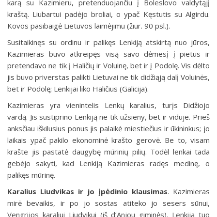
karą su Kazimieru, pretenduojančiu į Boleslovo valdytąjį
kraštą. Liubartui padėjo broliai, o ypač Kęstutis su Algirdu.
Kovos pasibaigė Lietuvos laimėjimu (žiūr. 90 psl.).
Susitaikinęs su ordinu ir palikęs Lenkiją atskirtą nuo jūros,
Kazimieras buvo atkreipęs visą savo dėmesį į pietus ir
pretendavo ne tik į Haličių ir Voluinę, bet ir į Podolę. Vis dėlto
jis buvo priverstas palikti Lietuvai ne tik didžiąją dalį Voluinės,
bet ir Podolę; Lenkijai liko Haličius (Galicija).
Kazimieras yra vienintelis Lenkų karalius, turįs Didžiojo
vardą. Jis sustiprino Lenkiją ne tik užsieny, bet ir viduje. Prieš
anksčiau iškilusius ponus jis palaikė miestiečius ir ūkininkus; jo
laikais ypač pakilo ekonominė krašto gerovė. Be to, visam
krašte jis pastatė daugybę mūrinių pilių. Todėl lenkai tada
gebėjo sakyti, kad Lenkiją Kazimieras radęs medinę, o
palikęs mūrinę.
Karalius Liudvikas ir jo įpėdinio klausimas
.
Kazimieras
mirė bevaikis, ir po jo sostas atiteko jo sesers sūnui,
Vengrijos karaliui Liudvikui (iš
d’Anjou
giminės). Lenkija tuo