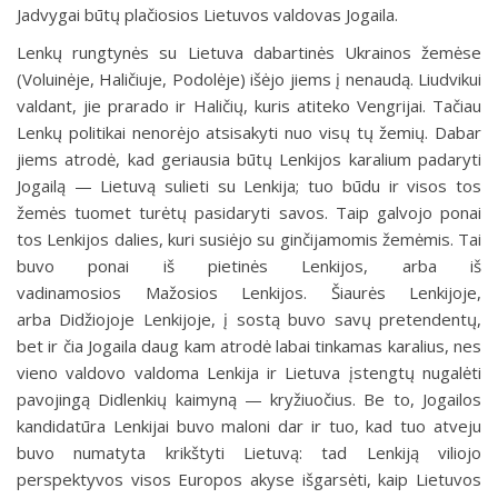
Jadvygai būtų plačiosios Lietuvos valdovas Jogaila.
Lenkų rungtynės su Lietuva dabartinės Ukrainos žemėse
(Voluinėje, Haličiuje, Podolėje) išėjo jiems į nenaudą. Liudvikui
valdant, jie prarado ir Haličių, kuris atiteko Vengrijai. Tačiau
Lenkų politikai nenorėjo atsisakyti nuo visų tų žemių. Dabar
jiems atrodė, kad geriausia būtų Lenkijos karalium padaryti
Jogailą — Lietuvą sulieti su Lenkija; tuo būdu ir visos tos
žemės tuomet turėtų pasidaryti savos. Taip galvojo ponai
tos Lenkijos dalies, kuri susiėjo su ginčijamomis žemėmis. Tai
buvo ponai iš pietinės Lenkijos, arba iš
vadinamosios Mažosios Lenkijos. Šiaurės Lenkijoje,
arba Didžiojoje Lenkijoje, į sostą buvo savų pretendentų,
bet ir čia Jogaila daug kam atrodė labai tinkamas karalius, nes
vieno valdovo valdoma Lenkija ir Lietuva įstengtų nugalėti
pavojingą Didlenkių kaimyną — kryžiuočius. Be to, Jogailos
kandidatūra Lenkijai buvo maloni dar ir tuo, kad tuo atveju
buvo numatyta krikštyti Lietuvą: tad Lenkiją viliojo
perspektyvos visos Europos akyse išgarsėti, kaip Lietuvos