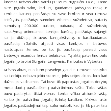
žinomas Krėvos akto vardu (1385 m. rugpiūčio 14 d.). Tame
akte Jogaila sako, kad jis, gaudamas Jadvygos ranką ir
Lenkijos karūną, pasižadąs su savo broliais ir visa Lietuva
krikštytis, pasižadąs sumokėti Vilhelmui sužadėtuvių sutarty
numatytą 200.000 auksinų pabaudą už sužadėtuvių
sulaužymą; priimdamas Lenkijos karūną, pasižadąs sujungti
su ja didžiąją Lietuvos kunigaikštystę, o karaliaudamas
pasižadąs rūpintis atgauti visas Lenkijos ir Lietuvos
nustotąsias žemes; be to, jis pasižadąs paleisti visus
Lietuvoje esančius lenkus belaisvius. Tą aktą patvirtino pats
Jogaila, jo broliai Skirgaila, Lengvenis, Kaributas ir Vytautas.
Krėvos aktas, nuo kurio prasidėjo glaudūs Lietuvos santykiai
su Lenkija, nebuvo jokia sutartis, joks unijos aktas, kaip kad
dažnai jis vadinamas. Tai buvo tik paprastas Jogailos derybų
metu duotų pasižadėjimų patvirtinimas raštu. Toks raštas
buvo padarytas tiktai vienas. Lenkai vėliau atsiuntė raštą,
kuriuo jie patvirtino Jogailą išrinkę karalium. Krėvos akte
Jogailos pasižadėjimai taip suformuluoti, kad jis tik patvirtina