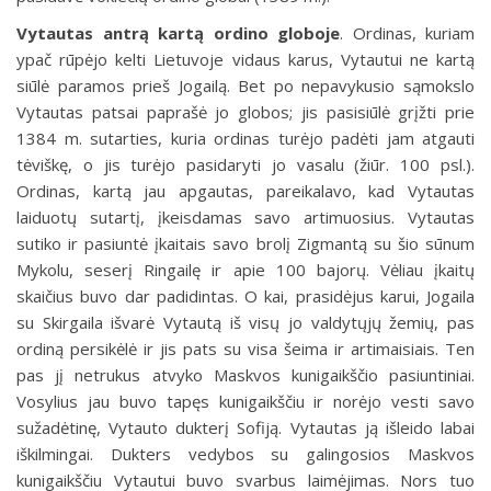
Vytautas antrą kartą ordino globoje
.
Ordinas, kuriam
ypač rūpėjo kelti Lietuvoje vidaus karus, Vytautui ne kartą
siūlė paramos prieš Jogailą. Bet po nepavykusio sąmokslo
Vytautas patsai paprašė jo globos; jis pasisiūlė grįžti prie
1384 m. sutarties, kuria ordinas turėjo padėti jam atgauti
tėviškę, o jis turėjo pasidaryti jo vasalu (žiūr. 100 psl.).
Ordinas, kartą jau apgautas, pareikalavo, kad Vytautas
laiduotų sutartį, įkeisdamas savo artimuosius. Vytautas
sutiko ir pasiuntė įkaitais savo brolį Zigmantą su šio sūnum
Mykolu, seserį Ringailę ir apie 100 bajorų. Vėliau įkaitų
skaičius buvo dar padidintas. O kai, prasidėjus karui, Jogaila
su Skirgaila išvarė Vytautą iš visų jo valdytųjų žemių, pas
ordiną persikėlė ir jis pats su visa šeima ir artimaisiais. Ten
pas jį netrukus atvyko Maskvos kunigaikščio pasiuntiniai.
Vosylius jau buvo tapęs kunigaikščiu ir norėjo vesti savo
sužadėtinę, Vytauto dukterį Sofiją. Vytautas ją išleido labai
iškilmingai. Dukters vedybos su galingosios Maskvos
kunigaikščiu Vytautui buvo svarbus laimėjimas. Nors tuo