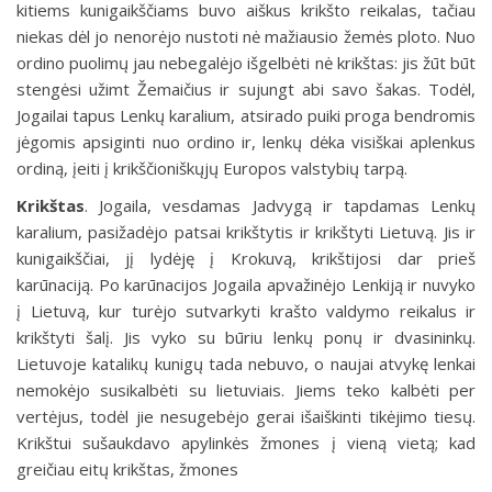
kitiems kunigaikščiams buvo aiškus krikšto reikalas, tačiau
niekas dėl jo nenorėjo nustoti nė mažiausio žemės ploto. Nuo
ordino puolimų jau nebegalėjo išgelbėti nė krikštas: jis žūt būt
stengėsi užimt Žemaičius ir sujungt abi savo šakas. Todėl,
Jogailai tapus Lenkų karalium, atsirado puiki proga bendromis
jėgomis apsiginti nuo ordino ir, lenkų dėka visiškai aplenkus
ordiną, įeiti į krikščioniškųjų Europos valstybių tarpą.
Krikštas
.
Jogaila, vesdamas Jadvygą ir tapdamas Lenkų
karalium, pasižadėjo patsai krikštytis ir krikštyti Lietuvą. Jis ir
kunigaikščiai, jį lydėję į Krokuvą, krikštijosi dar prieš
karūnaciją. Po karūnacijos Jogaila apvažinėjo Lenkiją ir nuvyko
į Lietuvą, kur turėjo sutvarkyti krašto valdymo reikalus ir
krikštyti šalį. Jis vyko su būriu lenkų ponų ir dvasininkų.
Lietuvoje katalikų kunigų tada nebuvo, o naujai atvykę lenkai
nemokėjo susikalbėti su lietuviais. Jiems teko kalbėti per
vertėjus, todėl jie nesugebėjo gerai išaiškinti tikėjimo tiesų.
Krikštui sušaukdavo apylinkės žmones į vieną vietą; kad
greičiau eitų krikštas, žmones