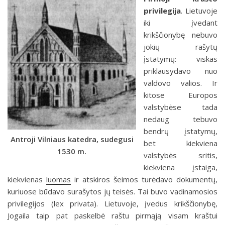
privilegija
.
Lietuvoje
iki įvedant
krikščionybę nebuvo
jokių rašytų
įstatymų: viskas
priklausydavo nuo
valdovo valios. Ir
kitose Europos
valstybėse tada
nedaug tebuvo
bendrų įstatymų,
Antroji Vilniaus katedra, sudegusi
bet kiekviena
1530 m.
valstybės sritis,
kiekviena įstaiga,
kiekvienas
luomas
ir atskiros šeimos turėdavo dokumentų,
kuriuose būdavo surašytos jų teisės. Tai buvo vadinamosios
privilegijos
(lex privata).
Lietuvoje, įvedus krikščionybę,
Jogaila taip pat paskelbė raštu pirmąją visam kraštui