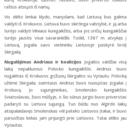
raštus atsiųsti iš namų.
Vis dėlto lenkai klydo, manydami, kad Lietuvą bus galima
valdyti iš Krokuvos. Lietuva buvo skirtinga valstybė, ir ją arba
turėjo valdyti Vilniaus kunigaikštis, arba jos sričių kunigaikščiai
turėjo jaustis visai savarankiški. Todėl, 1387 m. atvykęs į
Lietuvą, Jogaila savo vietininku Lietuvoje paskyrė brolį
Skirgailą.
Nugalėjimas Andriaus ir koalicijos
.
Jogailos valdžiai visą
laiką nepaklusnus Polocko kunigaikštis Andrius buvo
nugalėtas iš Krokuvos grįžusių Skirgailos su Vytautu. Polocką
užėmė Skirgaila; suimtasis Andrius buvo nusiųstas Jogailai į
Krokuvą. Jo sąjungininkas, Smolensko kunigaikštis
Sviatoslavas, žuvo mūšyje, o šio sūnus Jurgis buvo priverstas
padaryti su Lietuva sąjungą. Tuo būdu nuo Algirdo laikų
atsipalaidavęs Smolenskas vėl pateko Lietuvos įtakai, ir buvo
paruoštas kelias jam prijungti prie Lietuvos. Tatai atliko jau
Vytautas.