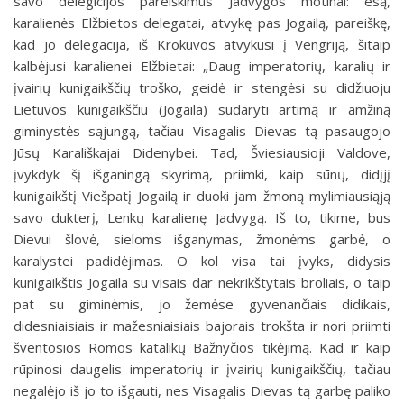
savo delegicijos pareiškimus Jadvygos motinai: esą,
karalienės Elžbietos delegatai, atvykę pas Jogailą, pareiškę,
kad jo delegacija, iš Krokuvos atvykusi į Vengriją, šitaip
kalbėjusi karalienei Elžbietai: „Daug imperatorių, karalių ir
įvairių kunigaikščių troško, geidė ir stengėsi su didžiuoju
Lietuvos kunigaikščiu (Jogaila) sudaryti artimą ir amžiną
giminystės sąjungą, tačiau Visagalis Dievas tą pasaugojo
Jūsų Karališkajai Didenybei. Tad, Šviesiausioji Valdove,
įvykdyk šį išganingą skyrimą, priimki, kaip sūnų, didįjį
kunigaikštį Viešpatį Jogailą ir duoki jam žmoną mylimiausiąją
savo dukterį, Lenkų karalienę Jadvygą. Iš to, tikime, bus
Dievui šlovė, sieloms išganymas, žmonėms garbė, o
karalystei padidėjimas. O kol visa tai įvyks, didysis
kunigaikštis Jogaila su visais dar nekrikštytais broliais, o taip
pat su giminėmis, jo žemėse gyvenančiais didikais,
didesniaisiais ir mažesniaisiais bajorais trokšta ir nori priimti
šventosios Romos katalikų Bažnyčios tikėjimą. Kad ir kaip
rūpinosi daugelis imperatorių ir įvairių kunigaikščių, tačiau
negalėjo iš jo to išgauti, nes Visagalis Dievas tą garbę paliko