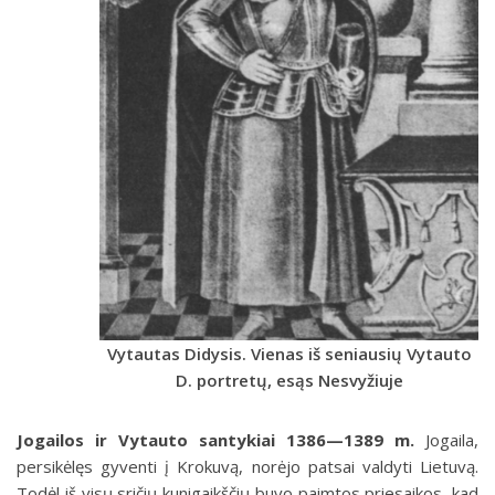
Vytautas Didysis. Vienas iš seniausių Vytauto
D. portretų, esąs Nesvyžiuje
Jogailos ir Vytauto santykiai 1386—1389 m.
Jogaila,
persikėlęs gyventi į Krokuvą, norėjo patsai valdyti Lietuvą.
Todėl iš visų sričių kunigaikščių buvo paimtos priesaikos, kad