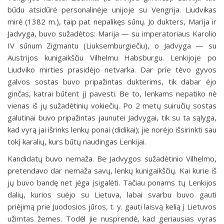
būdu atsidūrė personalinėje unijoje su Vengrija. Liudvikas
mirė (1382 m.), taip pat nepalikęs sūnų. Jo dukters, Marija ir
Jadvyga, buvo sužadėtos: Marija — su imperatoriaus Karolio
IV sūnum Zigmantu (Liuksemburgiečiu), o Jadvyga — su
Austrijos kunigaikščiu Vilhelmu Habsburgu. Lenkijoje po
Liudviko mirties prasidėjo netvarka. Dar prie tėvo gyvos
galvos sostas buvo pripažintas dukterims, tik dabar ėjo
ginčas, katrai būtent jį pavesti. Be to, lenkams nepatiko nė
vienas iš jų sužadėtinių vokiečių. Po 2 metų suiručių sostas
galutinai buvo pripažintas jaunutei Jadvygai, tik su ta sąlyga,
kad vyrą jai išrinks lenkų ponai (didikai); jie norėjo išsirinkti sau
tokį karalių, kurs būtų naudingas Lenkijai.
Kandidatų buvo nemaža. Be Jadvygos sužadėtinio Vilhelmo,
pretendavo dar nemaža savų, lenkų kunigaikščių. Kai kurie iš
jų buvo bandę net jėga įsigalėti. Tačiau ponams tų Lenkijos
dalių, kurios suėjo su Lietuva, labai svarbu buvo gauti
priėjimą prie Juodosios jūros, t. y. gauti laisvą kelią į Lietuvos
užimtas žemes. Todėl jie nusprendė, kad geriausias vyras