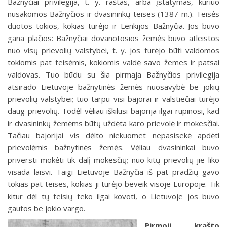
Bažnyčiai privilegija, t. y. raštas, arba įstatymas, kuriuo
nusakomos Bažnyčios ir dvasininkų teises (1387 m.). Teisės
duotos tokios, kokias turėjo ir Lenkijos Bažnyčia. Jos buvo
gana plačios: Bažnyčiai dovanotosios žemės buvo atleistos
nuo visų prievolių valstybei, t. y. jos turėjo būti valdomos
tokiomis pat teisėmis, kokiomis valdė savo žemes ir patsai
valdovas. Tuo būdu su šia pirmąja Bažnyčios privilegija
atsirado Lietuvoje bažnytinės žemės nuosavybė be jokių
prievolių valstybei; tuo tarpu visi
bajorai
ir valstiečiai turėjo
daug prievolių. Todėl vėliau iškilusi bajorija ilgai rūpinosi, kad
ir dvasininkų žemėms būtų uždėta karo prievolė ir mokesčiai.
Tačiau bajorijai vis dėlto niekuomet nepasisekė apdėti
prievolėmis bažnytinės žemės. Vėliau dvasininkai buvo
priversti mokėti tik dalį mokesčių; nuo kitų prievolių jie liko
visada laisvi. Taigi Lietuvoje Bažnyčia iš pat pradžių gavo
tokias pat teises, kokias ji turėjo beveik visoje Europoje. Tik
kitur dėl tų teisių teko ilgai kovoti, o Lietuvoje jos buvo
gautos be jokio vargo.
Pirmoji krašto