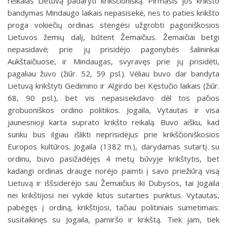
reikalas Lietuvą padaryti krikščionišką. Pirmasis jos krikšto
bandymas Mindaugo laikais nepasisekė, nes to paties krikšto
proga vokiečių ordinas stengėsi užgrobti pagoniškosios
Lietuvos žemių dalį, būtent Žemaičius. Žemaičiai betgi
nepasidavė; prie jų prisidėjo pagonybės šalininkai
Aukštaičiuose, ir Mindaugas, svyravęs prie jų prisidėti,
pagaliau žuvo (žiūr. 52, 59 psl.). Vėliau buvo dar bandyta
Lietuvą krikštyti Gedimino ir Algirdo bei Kęstučio laikais (žiūr.
68, 90 psl.), bet vis nepasisekdavo dėl tos pačios
grobuoniškos ordino politikos. Jogaila, Vytautas ir visa
jaunesnioji karta suprato krikšto reikalą. Buvo aišku, kad
sunku bus ilgiau išlikti neprisidėjus prie krikščioniškosios
Europos kultūros. Jogaila (1382 m.), darydamas sutartį su
ordinu, buvo pasižadėjęs 4 metų būvyje krikštytis, bet
kadangi ordinas drauge norėjo paimti į savo priežiūrą visą
Lietuvą ir iššsiderėjo sau Žemaičius iki Dubysos, tai Jogaila
nei krikštijosi nei vykdė kitus sutarties punktus. Vytautas,
pabėgęs į ordiną, krikštijosi, tačiau politiniais sumetimais:
susitaikinęs su Jogaila, pamiršo ir krikštą. Tiek jam, tiek