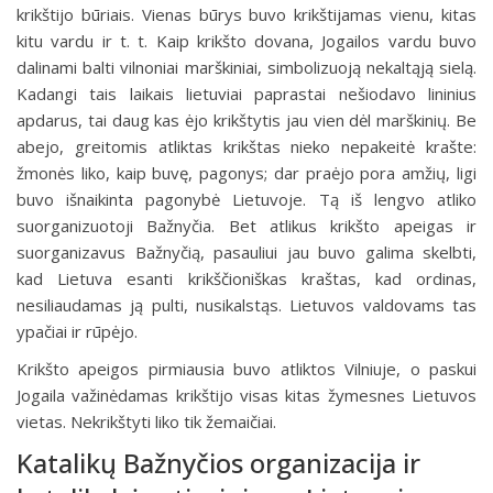
krikštijo būriais. Vienas būrys buvo krikštijamas vienu, kitas
kitu vardu ir t. t. Kaip krikšto dovana, Jogailos vardu buvo
dalinami balti vilnoniai marškiniai, simbolizuoją nekaltąją sielą.
Kadangi tais laikais lietuviai paprastai nešiodavo lininius
apdarus, tai daug kas ėjo krikštytis jau vien dėl marškinių. Be
abejo, greitomis atliktas krikštas nieko nepakeitė krašte:
žmonės liko, kaip buvę, pagonys; dar praėjo pora amžių, ligi
buvo išnaikinta pagonybė Lietuvoje. Tą iš lengvo atliko
suorganizuotoji Bažnyčia. Bet atlikus krikšto apeigas ir
suorganizavus Bažnyčią, pasauliui jau buvo galima skelbti,
kad Lietuva esanti krikščioniškas kraštas, kad ordinas,
nesiliaudamas ją pulti, nusikalstąs. Lietuvos valdovams tas
ypačiai ir rūpėjo.
Krikšto apeigos pirmiausia buvo atliktos Vilniuje, o paskui
Jogaila važinėdamas krikštijo visas kitas žymesnes Lietuvos
vietas. Nekrikštyti liko tik žemaičiai.
Katalikų Bažnyčios organizacija ir