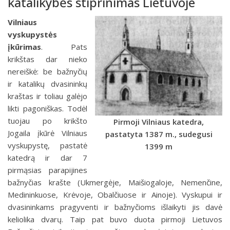
katalikybės stiprinimas Lietuvoje
Vilniaus
vyskupystės
įkūrimas
.
Pats
krikštas dar nieko
nereiškė: be bažnyčių
ir katalikų dvasininkų
kraštas ir toliau galėjo
likti pagoniškas. Todėl
tuojau po krikšto
Pirmoji Vilniaus katedra,
Jogaila įkūrė Vilniaus
pastatyta 1387 m., sudegusi
vyskupystę, pastatė
1399 m
katedrą ir dar 7
pirmąsias parapijines
bažnyčias krašte (Ukmergėje, Maišiogaloje, Nemenčine,
Medininkuose, Krėvoje, Obalčiuose ir Ainoje). Vyskupui ir
dvasininkams pragyventi ir bažnyčioms išlaikyti jis davė
keliolika dvarų. Taip pat buvo duota pirmoji Lietuvos