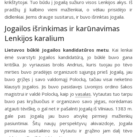
krikštytojai. Tuo būdu į Jogailą sužiuro visos Lenkijos akys. Iš
pradžių jį kalbino vieni mažlenkiai, o vėliau prisidėjo ir
didlenkiai. Jiems drauge susitarus, ir buvo išrinktas Jogaila.
Jogailos išrinkimas ir karūnavimas
Lenkijos karalium
Lietuvos būklė Jogailos kandidatūros metu
.
Kai lenkai
ėmė svarstyti Jogailos kandidatūrą, jo būklė buvo gana
kritiška. Jo vyriausias brolis Andrius, kuris tuojau po tėvo
mirties buvo pradėjęs organizuoti sąjungą prieš Jogailą, jau
buvo grįžęs į savo valdomąjį Polocką, tačiau visai neketino
klausyti Jogailos. Jis buvo pasidavęs Livonijos ordino šakos
magistrui ir valdė Polocką, kaip jo
vasalas
. Vytautas tuo tarpu
buvo pas kryžiuočius ir organizavo savo jėgas, norėdamas
atgauti tėviškę, o gal net ir pašalinti Jogailą iš Vilniaus. 1383 m.
gale pas Jogailą jau buvo atvykę pirmieji mažlenkių
pasiuntiniai. Šitų naujų perspektyvų akivaizdoje, Jogaila
pirmiausia susitaikino su Vytautu ir grąžino jam dalį tėvo