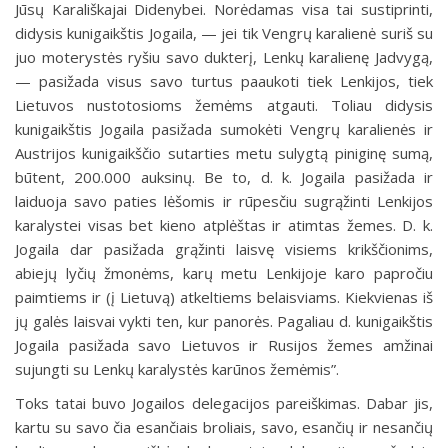
Jūsų Karališkajai Didenybei. Norėdamas visa tai sustiprinti,
didysis kunigaikštis Jogaila, — jei tik Vengrų karalienė suriš su
juo moterystės ryšiu savo dukterį, Lenkų karalienę Jadvygą,
— pasižada visus savo turtus paaukoti tiek Lenkijos, tiek
Lietuvos nustotosioms žemėms atgauti. Toliau didysis
kunigaikštis Jogaila pasižada sumokėti Vengrų karalienės ir
Austrijos kunigaikščio sutarties metu sulygtą piniginę sumą,
būtent, 200.000 auksinų. Be to, d. k. Jogaila pasižada ir
laiduoja savo paties lėšomis ir rūpesčiu sugrąžinti Lenkijos
karalystei visas bet kieno atplėštas ir atimtas žemes. D. k.
Jogaila dar pasižada grąžinti laisvę visiems krikščionims,
abiejų lyčių žmonėms, karų metu Lenkijoje karo papročiu
paimtiems ir (į Lietuvą) atkeltiems belaisviams. Kiekvienas iš
jų galės laisvai vykti ten, kur panorės. Pagaliau d. kunigaikštis
Jogaila pasižada savo Lietuvos ir Rusijos žemes amžinai
sujungti su Lenkų karalystės karūnos žemėmis”.
Toks tatai buvo Jogailos delegacijos pareiškimas. Dabar jis,
kartu su savo čia esančiais broliais, savo, esančių ir nesančių