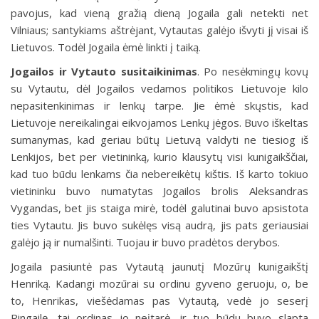
pavojus, kad vieną gražią dieną Jogaila gali netekti net
Vilniaus; santykiams aštrėjant, Vytautas galėjo išvyti jį visai iš
Lietuvos. Todėl Jogaila ėmė linkti į taiką.
Jogailos ir Vytauto susitaikinimas
.
Po nesėkmingų kovų
su Vytautu, dėl Jogailos vedamos politikos Lietuvoje kilo
nepasitenkinimas ir lenkų tarpe. Jie ėmė skųstis, kad
Lietuvoje nereikalingai eikvojamos Lenkų jėgos. Buvo iškeltas
sumanymas, kad geriau būtų Lietuvą valdyti ne tiesiog iš
Lenkijos, bet per vietininką, kurio klausytų visi kunigaikščiai,
kad tuo būdu lenkams čia nebereikėtų kištis. Iš karto tokiuo
vietininku buvo numatytas Jogailos brolis Aleksandras
Vygandas, bet jis staiga mirė, todėl galutinai buvo apsistota
ties Vytautu. Jis buvo sukėlęs visą audrą, jis pats geriausiai
galėjo ją ir numalšinti. Tuojau ir buvo pradėtos derybos.
Jogaila pasiuntė pas Vytautą jaunutį Mozūrų kunigaikštį
Henriką. Kadangi mozūrai su ordinu gyveno geruoju, o, be
to, Henrikas, viešėdamas pas Vytautą, vedė jo seserį
Ringailę, tai ordinas jo neįtarė, ir tuo būdu buvo slapta