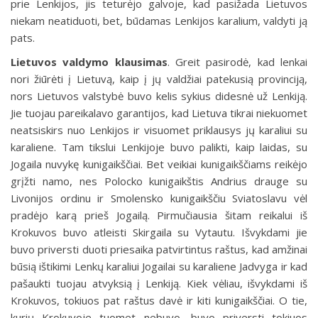
prie Lenkijos, jis teturėjo galvoje, kad pasižada Lietuvos
niekam neatiduoti, bet, būdamas Lenkijos karalium, valdyti ją
pats.
Lietuvos valdymo klausimas
. Greit pasirodė, kad lenkai
nori žiūrėti į Lietuvą, kaip į jų valdžiai patekusią provinciją,
nors Lietuvos valstybė buvo kelis sykius didesnė už Lenkiją.
Jie tuojau pareikalavo garantijos, kad Lietuva tikrai niekuomet
neatsiskirs nuo Lenkijos ir visuomet priklausys jų karaliui su
karaliene. Tam tikslui Lenkijoje buvo palikti, kaip laidas, su
Jogaila nuvykę kunigaikščiai. Bet veikiai kunigaikščiams reikėjo
grįžti namo, nes Polocko kunigaikštis Andrius drauge su
Livonijos ordinu ir Smolensko kunigaikščiu Sviatoslavu vėl
pradėjo karą prieš Jogailą. Pirmučiausia šitam reikalui iš
Krokuvos buvo atleisti Skirgaila su Vytautu. Išvykdami jie
buvo priversti duoti priesaika patvirtintus raštus, kad amžinai
būsią ištikimi Lenkų karaliui Jogailai su karaliene Jadvyga ir kad
pašaukti tuojau atvyksią į Lenkiją. Kiek vėliau, išvykdami iš
Krokuvos, tokiuos pat raštus davė ir kiti kunigaikščiai. O tie,
kurių Krokuvoje tuomet nebuvo, buvo priversti tokiuos