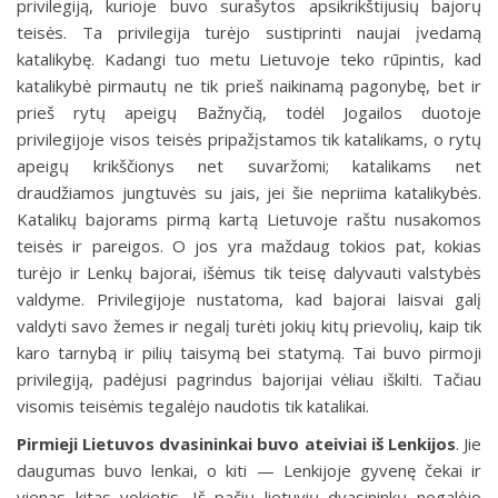
privilegiją, kurioje buvo surašytos apsikrikštijusių bajorų
teisės. Ta privilegija turėjo sustiprinti naujai įvedamą
katalikybę. Kadangi tuo metu Lietuvoje teko rūpintis, kad
katalikybė pirmautų ne tik prieš naikinamą pagonybę, bet ir
prieš rytų apeigų Bažnyčią, todėl Jogailos duotoje
privilegijoje visos teisės pripažįstamos tik katalikams, o rytų
apeigų krikščionys net suvaržomi; katalikams net
draudžiamos jungtuvės su jais, jei šie nepriima katalikybės.
Katalikų bajorams pirmą kartą Lietuvoje raštu nusakomos
teisės ir pareigos. O jos yra maždaug tokios pat, kokias
turėjo ir Lenkų bajorai, išėmus tik teisę dalyvauti valstybės
valdyme. Privilegijoje nustatoma, kad bajorai laisvai galį
valdyti savo žemes ir negalį turėti jokių kitų prievolių, kaip tik
karo tarnybą ir pilių taisymą bei statymą. Tai buvo pirmoji
privilegiją, padėjusi pagrindus bajorijai vėliau iškilti. Tačiau
visomis teisėmis tegalėjo naudotis tik katalikai.
Pirmieji Lietuvos dvasininkai
buvo ateiviai iš Lenkijos
. Jie
daugumas buvo lenkai, o kiti — Lenkijoje gyvenę čekai ir
vienas kitas vokietis. Iš pačių lietuvių dvasininkų negalėjo