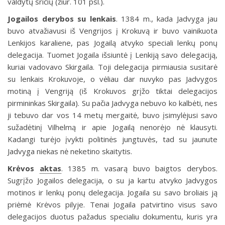
valdytų sričių (žiūr. 101 psl.).
Jogailos derybos su lenkais
.
1384 m., kada Jadvyga jau
buvo atvažiavusi iš Vengrijos į Krokuvą ir buvo vainikuota
Lenkijos karaliene, pas Jogailą atvyko speciali lenkų ponų
delegacija. Tuomet Jogaila išsiuntė į Lenkiją savo delegaciją,
kuriai vadovavo Skirgaila. Toji delegacija pirmiausia susitarė
su lenkais Krokuvoje, o vėliau dar nuvyko pas Jadvygos
motiną į Vengriją (iš Krokuvos grįžo tiktai delegacijos
pirmininkas Skirgaila). Su pačia Jadvyga nebuvo ko kalbėti, nes
ji tebuvo dar vos 14 metų mergaitė, buvo įsimylėjusi savo
sužadėtinį Vilhelmą ir apie Jogailą nenorėjo nė klausyti.
Kadangi turėjo įvykti politinės jungtuvės, tad su jaunute
Jadvyga niekas nė neketino skaitytis.
Krėvos
aktas
.
1385 m. vasarą buvo baigtos derybos.
Sugrįžo Jogailos delegacija, o su ja kartu atvyko Jadvygos
motinos ir lenkų ponų delegacija. Jogaila su savo broliais ją
priėmė Krėvos pilyje. Tenai Jogaila patvirtino visus savo
delegacijos duotus pažadus specialiu dokumentu, kuris yra