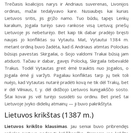
Trečiasis koalicijos narys ir Andriaus suverenas, Livonijos
ordinas, mažai tedalyvavo kare. Nusiaubęs kai kurias
Lietuvos sritis, jis grįžo namo. Tuo būdu, tapęs Lenkų
karalium, Jogaila turėjo savo rankose visą Lietuvą; priešų
Lietuvoje jis nebeturėjo. Bet kaip tik dabar pradėjo bręsti
naujas jo konfliktas su Vytautu. Mat, Vytautui 1384 m.
metant ordiną buvo žadėta, kad iš Andriaus atimtas Polockas
būsiąs pavestas Skirgailai, o šiojo valdomi Trakai būsią jam
atiduoti. Tačiau ir dabar, gavęs Polocką, Skirgaila tebevaldė
Trakus. Todėl Vytautas greit ėmė trauktis nuo Jogailos, o
Jogaila ėmė jį varžyti. Pagaliau konfliktas tarp jų tiek toli
nuėjo, kad Vytautas nutarė pradėti kovą ne tik dėl Trakų, bet
ir dėl Vilniaus, t. y. dėl didžiojo Lietuvos kunigaikščio sosto.
Šitai kovai jis vėl turėjo susidėti su ordinu. Bet prieš tai
Lietuvoje įvyko didelių atmainų — ji buvo pakrikštyta.
Lietuvos krikštas (1387 m.)
Lietuvos krikšto klausimas
.
Jau seniai buvo pribrendęs