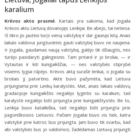
karalium
Krėvos akto prasmė
.
Kartais yra sakoma, kad Jogaila
Krėvos aktu Lietuvą dovanojęs Lenkijai. Be abejo, tai netiesa.
Iš tikro jis jautėsi turįs vieną valstybę ir dar gaunąs kitą. Anais
laikais valdovui jungtuvėmis gauti valstybę buvo ne naujiena.
Ir Jogaila, gaudamas naują valstybę, galėjo tik džiaugtis, nes
turėjo pasidaryti galingesnis. Tam pritarė ir jo broliai, — ir
Vytautas ir kiti kunigaikščiai, — nes valstybės stiprybė
visiems lygiai rūpėjo. Krėvos aktą surašė lenkai, o Jogaila su
broliais jį patvirtino. Akte buvo pažymėta, kad Lietuva
prijungiama prie Lenkų karalystės. Mat, anais laikais valdovų
gradacijoje kunigaikštis negalėjo lygintis su karalium, tad
karalystė negalėjo būti prijungta prie kunigaikštystės. Be to,
Lenkija buvo katalikiška, tad negalėjo būti prijungta prie
pagoniškosios Lietuvos. Pačiam Jogailai buvo vis tiek, katra
valstybė prie katros bus prijungta. Jam buvo tik svarbu, kad
abi valstybės bus jo valdomos; žadėdamas Lietuvą prijungti