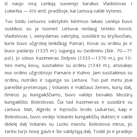
iš naujo visą Lenkiją suvienijo karalius Vladislovas I
Lokietka — XIV amž. pradžioje, kai Lietuvą valdė Vytenis.
Tuo būdu Lietuvos valstybės kūrimosi laikais Lenkija buvo
suskilusi; su ja tuomet Lietuvai nedaug teteko kovoti.
Vladislovas I, vienydamas valstybę, susidūrė su kryžiuočiais,
kurie buvo užgrobę lenkiškąjį Pamarį. Kovai su ordinu jis ir
buvo padaręs (1325 m.) sąjungą su Gediminu (žiūr. 70—71
psl.). Jo sūnus Kazimieras Didysis (1333—1370 m.), po 10-
ties metų kovų, susitaikino su ordinu (1343 m.), atsisakęs
nuo ordino užgrobtojo Pamario ir Kulmo. Jam susitaikinus su
ordinu, nutrūko ir sąjunga su Lietuva. Tuo pat metu jisai
pareiškė pretenzijas į Voluinės ir Haličiaus žemes, kurių dalį,
išmirus jų kunigaikščiams, buvo valdęs bevaikis Mozūrų
kunigaikštis Boleslovas. Čia tad Kazimieras ir susidūrė su
Lietuva. Mat, Algirdo ir Kęstučio brolis Liubartas, kaip ir
Boleslovas, buvo vedęs Voluinės kunigaikščių dukterį ir valdė
didelę dalį Voluinės su Lucko miestu. Boleslovui mirus, jis
tarėsi turįs teisę gauti ir šio valdytąją dalį. Todėl jis ir pradėjo