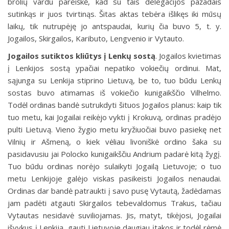
brolių vardu pareiškė, kad su tais delegacijos pažadais
sutinkąs ir juos tvirtinąs. Šitas aktas tebėra išlikęs iki mūsų
laikų, tik nutrupėję jo antspaudai, kurių čia buvo 5, t. y.
Jogailos, Skirgailos, Kaributo, Lengvenio ir Vytauto.
Jogailos sutiktos kliūtys į Lenkų sostą
.
Jogailos kvietimas
į Lenkijos sostą ypačiai nepatiko vokiečių ordinui. Mat,
sąjunga su Lenkija stiprino Lietuvą, be to, tuo būdu Lenkų
sostas buvo atimamas iš vokiečio kunigaikščio Vilhelmo.
Todėl ordinas bandė sutrukdyti šituos Jogailos planus: kaip tik
tuo metu, kai Jogailai reikėjo vykti į Krokuvą, ordinas pradėjo
pulti Lietuvą. Vieno žygio metu kryžiuočiai buvo pasiekę net
Vilnių ir Ašmeną, o kiek vėliau livoniškė ordino šaka su
pasidavusiu jai Polocko kunigaikščiu Andrium padarė kitą žygį.
Tuo būdu ordinas norėjo sulaikyti Jogailą Lietuvoje; o tuo
metu Lenkijoje galėjo viskas pasikeisti Jogailos nenaudai.
Ordinas dar bandė patraukti į savo pusę Vytautą, žadėdamas
jam padėti atgauti Skirgailos tebevaldomus Trakus, tačiau
Vytautas nesidavė suviliojamas. Jis, matyt, tikėjosi, Jogailai
išvykus į Lenkiją, gauti Lietuvoje daugiau įtakos ir todėl rėmė