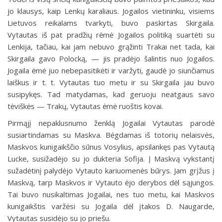
jo klausys, kaip Lenkų karaliaus. Jogailos vietininku, visiems
Lietuvos reikalams tvarkyti, buvo paskirtas Skirgaila.
Vytautas iš pat pradžių rėmė Jogailos politiką suartėti su
Lenkija, tačiau, kai jam nebuvo grąžinti Trakai net tada, kai
Skirgaila gavo Polocką, — jis pradėjo šalintis nuo Jogailos.
Jogaila ėmė juo nebepasitikėti ir varžyti, gaudė jo siunčiamus
laiškus ir t. t. Vytautas tuo metu ir su Skirgaila jau buvo
susipykęs. Tad matydamas, kad geruoju neatgaus savo
tėviškės — Trakų, Vytautas ėmė ruoštis kovai.
Pirmąjį nepaklusnumo ženklą Jogailai Vytautas parodė
susiartindamas su Maskva. Bėgdamas iš totorių nelaisvės,
Maskvos kunigaikščio sūnus Vosylius, apsilankęs pas Vytautą
Lucke, susižadėjo su jo dukteria Sofija. Į Maskvą vykstantį
sužadėtinį palydėjo Vytauto kariuomenės būrys. Jam grįžus į
Maskvą, tarp Maskvos ir Vytauto ėjo derybos dėl sąjungos.
Tai buvo nusikaltimas Jogailai, nes tuo metu, kai Maskvos
kunigaikštis varžėsi su Jogaila dėl įtakos D. Naugarde,
Vytautas susidėjo su jo priešu.