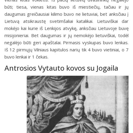
būti; tiesa, vienas kitas buvo iš miestiečių, tačiau ir jų
daugumas greičiausiai kilimo buvo ne lietuviai, bet anksčiau į
Lietuvą atsikraustę svetimšaliai katalikai. Lietuviškai dar
mokėjo kai kurie iš Lenkijos atvykę, anksčiau Lietuvoje buvę
misijonieriai. Bet daugumas ir jų nemokėjo lietuviškai, todėl
negalėjo būti geri apaštalai. Pirmasis vyskupas buvo lenkas.
Iš 12 pirmųjų Vilniaus kapitulos narių tik 4 buvo vietiniai, o 7
buvo lenkai ir 1 čekas.
Antrosios Vytauto kovos su Jogaila