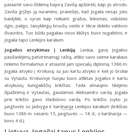
pasiuntė savo ištikimą bajorą Zavišą apžiūrėti, kaip jis atrodo.
Zaviša grįžęs ją nuramino, pranešęs, kad Jogaila nesąs joks
baidyklė, o vyras kaip reikiant: gražus, linksmas, vidutinio
ūgio, pailgo, taisyklingų bruožų veido ir tikrai didelio valdovo
išvaizdos. Tuo būdu pagaliau visos kliūtys buvo nugalėtos, ir
Jogaila tapo Lenkijos karalium.
Jogailos atvykimas į Lenkiją
.
Lenkai, gavę Jogailos
pasižadėjimų patvirtinamąjį raštą, atliko savo seime karaliaus
rinkimo formalumus ir atsiuntė jam specialų diplomą. 1386 m.
Jogaila atvyko į Krokuvą; su juo kartu atvyko ir keli jo broliai
su Vytautu. Krokuvoje tuojau buvo atliktas Jogailos ir kartu
atvykusių kunigaikščių krikštas. Tada atnaujino tikėjimo
išpažinimą ir Vytautas, gaudamas Aleksandro vardą. Jogaila
prie krikšto gavo Vladislovo vardą. Po krikšto įvyko jo
jungtuvės su Jadvyga ir karū
nacija
Lenkijos karalium (krikštas
buvo 1386 m. vasario 15, jungtuvės — 18 d., o karūnacija —
kovo 4 d.).
Lietuva, Jogailai tapus Lenkijos