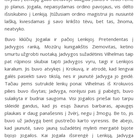
jo planus. Jogaila, nepaisydamas ordino pavojaus, vis dėlto
išsiskubino į Lenkiją. Įtūžusiam ordino magistrui jis nusiuntė
laišką, kviesdamas jį savo krikšto tėvu, bet tas, žinoma,
neatvyko.
Buvo kliūčių Jogailai ir pačioj Lenkijoj. Pretendentas į
Jadvygos ranką, Mozūrų kunigaikštis Ziemovitas, ketino
smurtu užgrobti nuotaką. Jadvygos sužadėtinis Vilhelmas taip
pat rūpinosi skubiai tapti Jadvygos vyru, taigi ir Lenkijos
karalium. Jis buvo atvykęs į Krokuvą, ir atrodė, kad lengvai
galės pasiekti savo tikslą, nes ir jaunutė Jadvyga jo geidė.
Tačiau jiems sutrukdė lenkų ponai: Vilhelmas iš Krokuvos
pilies buvo išvytas; Jadvyga, norėjusi pas jį pabėgti, buvo
sulaikyta ir budriai saugoma. Visi Jogailos priešai tuo tarpu
skleidė gandus, kad jis esąs žiaurus barbaras, apaugęs
plaukais ir daug panašesnis į žvėrį, negu į žmogų. Be to, jis
buvo už Jadvygą bent pustrečio karto vyresnis. Be abejo,
kad jaunutė, savo jauną sužadėtinį mylinti mergaitė bijote
bijojo Jogailos. Kai Jogaila išsirengė į Lenkiją, Jadvyga