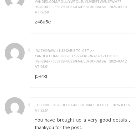
YANDEX.COM/POLL/YWFQL5UYL9NRETWVU6FWMF?
HS=626EFFCEBF28F0C834F64EBBF01F08A3&
2026-03-10
AT 06:50
z48u5e
WITHDRAW +1,824243 BTC. GET >>
YANDEX.COM/POLL/PDZ7VGEKGRNAKUXZCPIB6B?
HS=626EFFCEBF28F0C834F64EBBF01F08A3&
2026-03-12
AT 06:01
j54rxi
TECHNOLOGIE HOTELARSKIE MAŁE HOTELE
2026-03-15
AT 23:51
You have brought up a very good details ,
thankyou for the post.