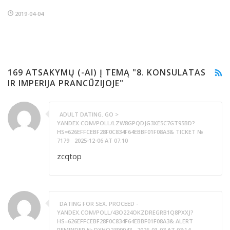
2019-04-04
169 ATSAKYMŲ (-AI) Į TEMĄ "8. KONSULATAS
IR IMPERIJA PRANCŪZIJOJE"
ADULT DATING. GO >
YANDEX.COM/POLL/LZW8GPQDJG3XE5C7GT95BD?
HS=626EFFCEBF28F0C834F64EBBF01F08A3& TICKET №
7179
2025-12-06 AT 07:10
zcqtop
DATING FOR SEX. PROCEED -
YANDEX.COM/POLL/43O224OKZDREGRB1Q8PXXJ?
HS=626EFFCEBF28F0C834F64EBBF01F08A3& ALERT
REMINDER № DXHO2399943
2026-01-03 AT 03:14