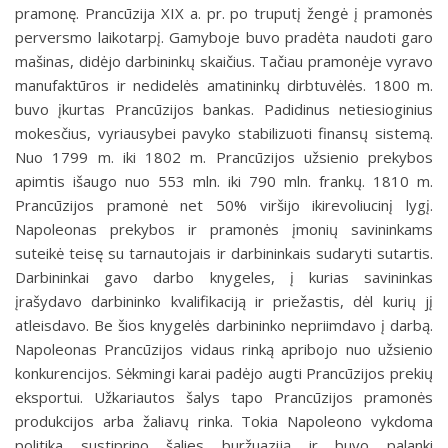
pramonę. Prancūzija XIX a. pr. po truputį žengė į pramonės
perversmo laikotarpį. Gamyboje buvo pradėta naudoti garo
mašinas, didėjo darbininkų skaičius. Tačiau pramonėje vyravo
manufaktū­ros ir nedidelės amatininkų dirbtuvėlės. 1800 m.
buvo įkurtas Prancūzijos bankas. Padidinus netiesioginius
mokes­čius, vyriausybei pavyko stabilizuoti finansų sistemą.
Nuo 1799 m. iki 1802 m. Prancūzijos užsienio prekybos
apimtis išaugo nuo 553 mln. iki 790 mln. fran­kų. 1810 m.
Prancūzijos pramonė net 50% viršijo ikirevoliucinį lygį.
Napoleo­nas prekybos ir pramonės įmonių savininkams
suteikė teisę su tarnautojais ir darbininkais sudaryti sutartis.
Darbininkai gavo darbo knygeles, į kurias savi­ninkas
įrašydavo darbininko kvalifikaciją ir priežastis, dėl kurių jį
atleisdavo. Be šios knygelės darbininko nepriimdavo į darbą.
Napoleonas Prancūzijos vidaus rinką apribojo nuo užsienio
konkurencijos. Sėkmingi karai padėjo augti Prancūzijos prekių
eksportui. Užkariautos šalys tapo Prancūzijos pramonės
produkcijos arba žaliavų rinka. Tokia Napoleono vykdoma
politika sustiprino šalies buržuaziją ir buvo palanki