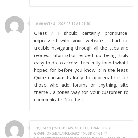
หวยออนไลน์
2026-05-17 AT 01:50
Great ? I should certainly pronounce,
impressed with your website. I had no
trouble navigating through all the tabs and
related information ended up being truly
easy to do to access. I recently found what I
hoped for before you know it in the least.
Quite unusual. Is likely to appreciate it for
those who add forums or anything, site
theme . a tones way for your customer to
communicate. Nice task..
36,824.19 $ WITHDRAW. GET THE TRANSFER ⭐→
GRAPH.ORG/BALANCE-3682444-USD-04-21-4?