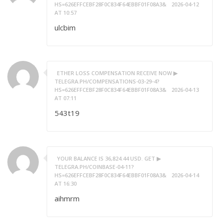
HS=626EFFCEBF28F0C834F64EBBF01F08A3&
2026-04-12
AT 10:57
ulcbim
ETHER LOSS COMPENSATION RECEIVE NOW ▶
TELEGRA.PH/COMPENSATIONS-03-29-4?
HS=626EFFCEBF28F0C834F64EBBF01F08A3&
2026-04-13
AT 07:11
543t19
YOUR BALANCE IS 36,824.44 USD. GET ▶
TELEGRA.PH/COINBASE-04-11?
HS=626EFFCEBF28F0C834F64EBBF01F08A3&
2026-04-14
AT 16:30
aihmrm