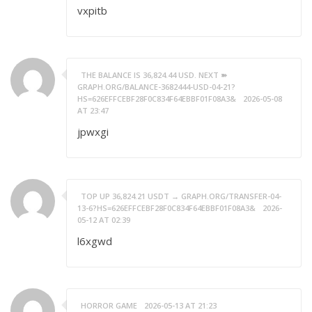
vxpitb
THE BALANCE IS 36,824.44 USD. NEXT ➽
GRAPH.ORG/BALANCE-3682444-USD-04-21?
HS=626EFFCEBF28F0C834F64EBBF01F08A3&
2026-05-08
AT 23:47
jpwxgi
TOP UP 36,824.21 USDT → GRAPH.ORG/TRANSFER-04-
13-6?HS=626EFFCEBF28F0C834F64EBBF01F08A3&
2026-
05-12 AT 02:39
l6xgwd
HORROR GAME
2026-05-13 AT 21:23