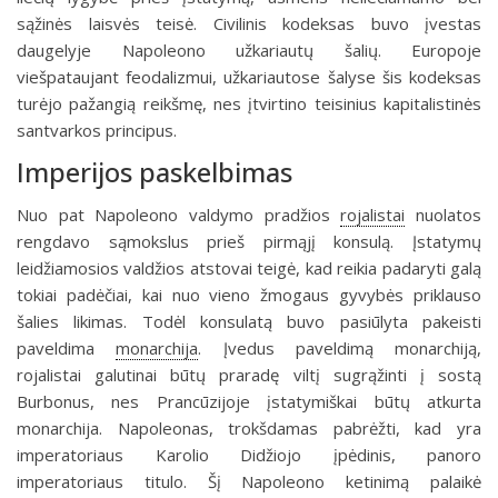
sąžinės laisvės teisė. Ci­vilinis kodeksas buvo įvestas
daugelyje Napoleono užkariautų šalių. Europoje
viešpataujant feodalizmui, užkariautose šalyse šis kodeksas
turėjo pažangią reikšmę, nes įtvirtino teisinius kapitalistinės
santvarkos principus.
Imperijos paskelbimas
Nuo pat Napoleono valdymo pradžios
rojalistai
nuolatos
rengdavo sąmokslus prieš pirmąjį konsulą. Įstatymų
leidžiamosios valdžios atstovai teigė, kad reikia padaryti galą
tokiai padėčiai, kai nuo vieno žmogaus gyvybės priklauso
šalies likimas. Todėl konsulatą buvo pasiūlyta pakeisti
paveldima
monarchija
. Įvedus paveldimą monarchiją,
rojalistai galutinai būtų praradę viltį sugrąžinti į sostą
Burbonus, nes Prancūzijoje įstatymiškai būtų atkurta
monarchija. Napoleonas, trokšdamas pabrėžti, kad yra
imperatoriaus Karolio Didžiojo įpėdinis, panoro
imperatoriaus titulo. Šį Napoleono ketinimą palaikė