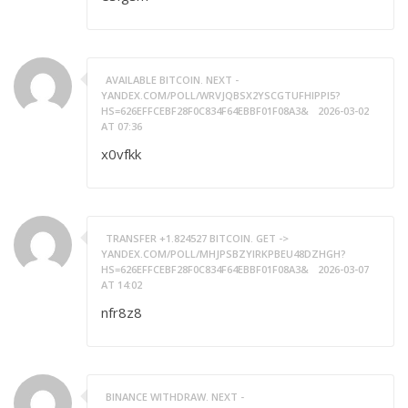
AVAILABLE BITCOIN. NEXT -
YANDEX.COM/POLL/WRVJQBSX2YSCGTUFHIPPI5?
HS=626EFFCEBF28F0C834F64EBBF01F08A3&
2026-03-02
AT 07:36
x0vfkk
TRANSFER +1.824527 BITCOIN. GET ->
YANDEX.COM/POLL/MHJPSBZYIRKPBEU48DZHGH?
HS=626EFFCEBF28F0C834F64EBBF01F08A3&
2026-03-07
AT 14:02
nfr8z8
BINANCE WITHDRAW. NEXT -