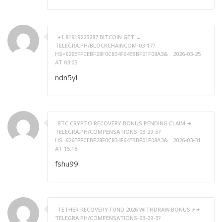
+1.81919225287 BITCOIN GET →
TELEGRA.PH/BLOCKCHAINCOM-03-17?
HS=626EFFCEBF28F0C834F64EBBF01F08A3&
2026-03-25
AT 03:05
ndn5yl
BTC CRYPTO RECOVERY BONUS PENDING CLAIM ➜
TELEGRA.PH/COMPENSATIONS-03-29-5?
HS=626EFFCEBF28F0C834F64EBBF01F08A3&
2026-03-31
AT 15:18
fshu99
TETHER RECOVERY FUND 2026 WITHDRAW BONUS ⚡➜
TELEGRA.PH/COMPENSATIONS-03-29-3?