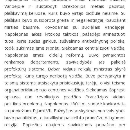
Vandėjoje ir sustabdyti Direktorijos metais paplitusį
plėšikavimą keliuo­se, kuris buvo virtęs didžiule nelaime. Su
plėši­kais buvo susidorota greitai ir negailestingai -baudžiant
mirties bausme. Kovodamas su sukilė­liais Vandėjoje,
Napoleonas laikėsi kitokios takti­kos: pažadėjo amnestuoti
tuos, kurie sudės gin­klus, sušvelnino antibažnytinę politiką,
todėl suki­limas ėmė silpnėti. Siekdamas centralizuoti val­džią,
Napoleonas ėmėsi didelių reformų. Buvo pa­naikintos
renkamos departamentų savivaldybės. Jas pakeitė
prefektūrų sistema. Dabar vidaus rei­kalų ministras skyrė
prefektą, kuris turėjo neribo­tą valdžią. Buvo pertvarkyta ir
teismų sistema: at­sisakyta prisiekusiųjų tarėjų, o visi teismo
organai priklausė nuo centrinės valdžios. Siekdamas iš­spręsti
opiausią nuo revoliucijos pradžios Prancū­zijos vidaus
politikos problemą, Napoleonas 1801 m. sudarė konkordatą
su popiežiumi Pijumi VII. Bažnyčios atskyrimas nuo valstybės
buvo panai­kintas, o katalikybė paskelbta prancūzų daugumos
religija. Popiežius naujiems savininkams pripaži­no per