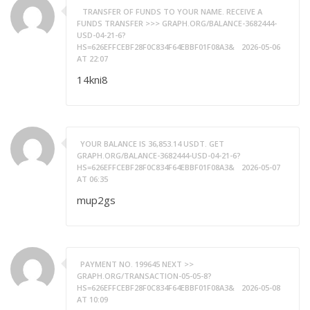
️ TRANSFER OF FUNDS TO YOUR NAME. RECEIVE A
FUNDS TRANSFER >>> GRAPH.ORG/BALANCE-3682444-
USD-04-21-6?
HS=626EFFCEBF28F0C834F64EBBF01F08A3&
2026-05-06
AT 22:07
14kni8
YOUR BALANCE IS 36,853.14 USDT. GET
GRAPH.ORG/BALANCE-3682444-USD-04-21-6?
HS=626EFFCEBF28F0C834F64EBBF01F08A3&
2026-05-07
AT 06:35
mup2gs
PAYMENT NO. 199645 NEXT >>
GRAPH.ORG/TRANSACTION-05-05-8?
HS=626EFFCEBF28F0C834F64EBBF01F08A3&
2026-05-08
AT 10:09