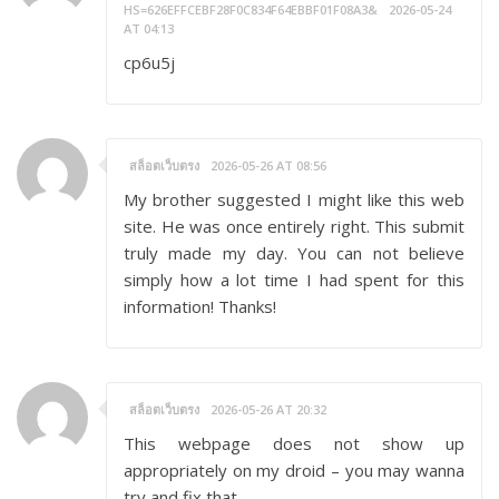
HS=626EFFCEBF28F0C834F64EBBF01F08A3&
2026-05-24
AT 04:13
cp6u5j
สล็อตเว็บตรง
2026-05-26 AT 08:56
My brother suggested I might like this web
site. He was once entirely right. This submit
truly made my day. You can not believe
simply how a lot time I had spent for this
information! Thanks!
สล็อตเว็บตรง
2026-05-26 AT 20:32
This webpage does not show up
appropriately on my droid – you may wanna
try and fix that