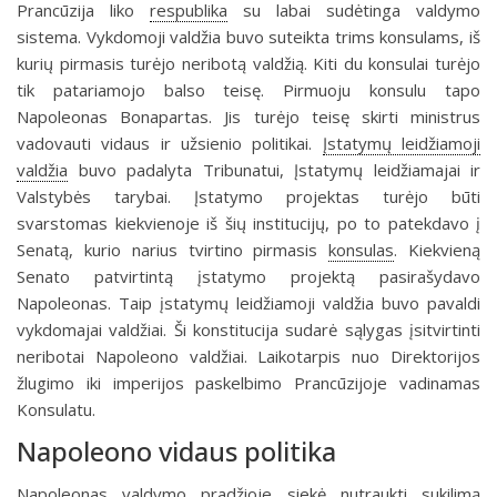
Prancūzija liko
respublika
su labai sudėtinga valdy­mo
sistema. Vykdomoji valdžia buvo suteikta trims konsulams, iš
kurių pirma­sis turėjo neribotą valdžią. Kiti du konsulai turėjo
tik patariamojo balso teisę. Pirmuoju konsulu tapo
Napoleonas Bonapartas. Jis turėjo teisę skirti ministrus
vadovauti vidaus ir užsienio politikai.
Įstatymų leidžiamoji
valdžia
buvo pada­lyta Tribunatui, Įstatymų leidžiamajai ir
Valstybės tarybai. Įstatymo projektas turėjo būti
svarstomas kiekvienoje iš šių institucijų, po to patekdavo į
Senatą, kurio narius tvirtino pirmasis
konsulas
. Kiekvieną
Senato patvirtintą įstatymo projektą pasirašydavo
Napoleonas. Taip įstatymų leidžiamoji valdžia buvo pa­valdi
vykdomajai valdžiai. Ši konstitucija sudarė sąlygas įsitvirtinti
neribotai Napoleono valdžiai. Laikotarpis nuo Direktorijos
žlugimo iki imperijos paskel­bimo Prancūzijoje vadinamas
Konsulatu.
Napoleono vidaus politika
Napoleonas valdymo pradžioje siekė nutraukti sukilimą