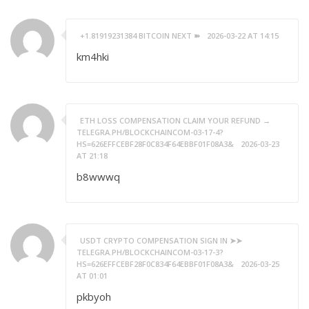
+1.81919231384 BITCOIN NEXT ➽
2026-03-22 AT 14:15
km4hki
ETH LOSS COMPENSATION CLAIM YOUR REFUND →
TELEGRA.PH/BLOCKCHAINCOM-03-17-4?
HS=626EFFCEBF28F0C834F64EBBF01F08A3&
2026-03-23
AT 21:18
b8wwwq
USDT CRYPTO COMPENSATION SIGN IN ➤➤
TELEGRA.PH/BLOCKCHAINCOM-03-17-3?
HS=626EFFCEBF28F0C834F64EBBF01F08A3&
2026-03-25
AT 01:01
pkbyoh