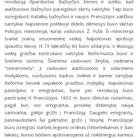
revoliuciją išparduotas Bažnyčios žemes ir sutiko, kad
aukštuosius Bažnyčios pareigūnus skirtų valstybė. Taip buvo
sureguliuoti Katalikų bažnyčios ir naujos Prancūzi­jos valdžios
santykiai. Napoleono politikoje didelis dėmesys buvo skirtas
Policijos ministerijai, ku­riai vadovavo Ž. Fušė. Ši ministerija
tvarkė įvairią visuomeninę veiklą. Napo­leonas apribojo
spaudos laisvę. Iš 73 laikraščių 60 buvo uždaryta, o likusiųjų
veiklą griežtai kontroliavo valstybė. Reformuota buvo ir
švietimo sistema. Švietimui vadovavo žinyba, vadinama
“Universitetu”. Ji vadovavo aukštosioms ir vidurinėms
mokykloms, ruošu­sioms kadrus civilinei ir karinei tarnybai.
Reforma beveik nepalietė pradžios mokyklų. Napoleonas
pasirūpino ir emigrantais, kurie per revoliuciją buvo
pasitraukę iš Prancūzijos. 1802 m. buvo išleistas nutarimas,
pagal kurį visi emigrantai, prisiekę ištikimybę naujai
santvarkai, galėjo grįžti į Prancūziją. Daugelis emig­rantų,
pasinaudodami šia galimybe, grįžo į tėvynę. Prancūzijoje
buvo įsteigtas Garbės legiono ordinas (tebeteikiamas ir šiais
laikais), kuriuo būdavo apdovanojama už reikšmingus karinius