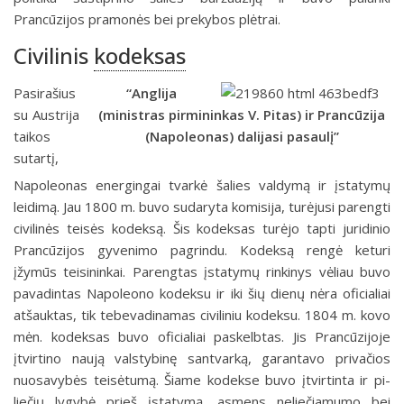
Prancūzijos pra­monės bei prekybos plėtrai.
Civilinis
kodeksas
Pasirašius
“Anglija
su Austrija
(ministras pirmininkas V. Pitas) ir Prancūzija
taikos
(Napoleonas) dalijasi pasaulį”
sutartį,
Napoleonas energingai tvarkė šalies valdy­mą ir įstatymų
leidimą. Jau 1800 m. buvo sudaryta komisija, turėjusi parengti
civilinės teisės kodeksą. Šis kodeksas turėjo tapti juridinio
Prancūzijos gyveni­mo pagrindu. Kodeksą rengė keturi
įžymūs teisininkai. Parengtas įstatymų rin­kinys vėliau buvo
pavadintas Napoleono kodeksu ir iki šių dienų nėra oficialiai
atšauktas, tik tebevadinamas civiliniu kodeksu. 1804 m. kovo
mėn. kodeksas buvo oficialiai paskelbtas. Jis Prancūzijoje
įtvirtino naują valstybinę santvarką, garantavo privačios
nuosavybės teisėtumą. Šiame kodekse buvo įtvirtinta ir pi­
liečių lygybė prieš įstatymą, asmens neliečiamumo bei