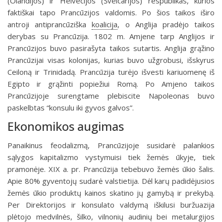
(Olandijos) ir Helvecijos (Šveicarijos) respublikas, kurios
faktiškai tapo Prancūzijos valdo­mis. Po šios taikos iširo
antroji antiprancūziška
koalicija
, o Anglija pradėjo tai­kos
derybas su Prancūzija. 1802 m. Amjene tarp Anglijos ir
Prancūzijos buvo pasirašyta taikos sutartis. Anglija grąžino
Prancūzijai visas kolonijas, kurias buvo užgrobusi, išskyrus
Ceiloną ir Trinidadą. Prancūzija turėjo išvesti kariuo­menę iš
Egipto ir grąžinti popiežiui Romą. Po Amjeno taikos
Prancūzijoje surengtame plebiscite Napoleonas buvo
paskelbtas “konsulu iki gyvos galvos”.
Ekonomikos augimas
Panaikinus feodalizmą, Prancūzijoje susidarė palankios
sąlygos kapitalizmo vystymuisi tiek žemės ūkyje, tiek
pramonėje. XIX a. pr. Prancūzija tebebuvo žemės ūkio šalis.
Apie 80% gyventojų sudarė valstietija. Dėl karų padidėjusios
žemės ūkio produktų kainos skatino jų gamybą ir pre­kybą.
Per Direktorijos ir konsulato valdymą iškilusi buržuazija
plėtojo medvil­nės, šilko, vilnonių audinių bei metalurgijos