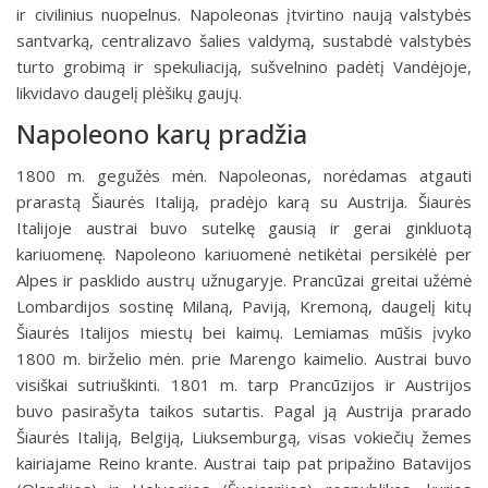
ir civilinius nuopelnus. Napoleonas įtvirtino naują valstybės
santvarką, centralizavo šalies valdy­mą, sustabdė valstybės
turto grobimą ir spekuliaciją, sušvelnino padėtį Vandėjoje,
likvidavo daugelį plėšikų gaujų.
Napoleono karų pradžia
1800 m. gegužės mėn. Napoleonas, norėdamas atgauti
prarastą Šiaurės Italiją, pradėjo karą su Austrija. Šiaurės
Italijoje austrai buvo sutelkę gausią ir gerai ginkluotą
kariuomenę. Napoleono kariuomenė netikėtai persikėlė per
Alpes ir pasklido austrų užnugaryje. Prancūzai greitai užėmė
Lombardijos sostinę Mila­ną, Paviją, Kremoną, daugelį kitų
Šiaurės Italijos miestų bei kaimų. Lemiamas mūšis įvyko
1800 m. birželio mėn. prie Marengo kaimelio. Austrai buvo
visiš­kai sutriuškinti. 1801 m. tarp Prancūzijos ir Austrijos
buvo pasirašyta taikos sutartis. Pagal ją Austrija prarado
Šiaurės Italiją, Belgiją, Liuksemburgą, visas vokiečių že­mes
kairiajame Reino krante. Austrai taip pat pripažino Batavijos