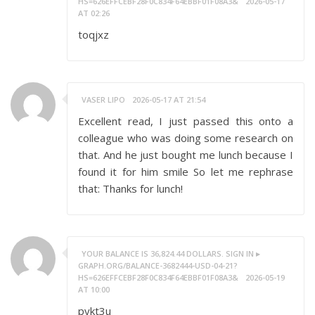
HS=626EFFCEBF28F0C834F64EBBF01F08A3&
2026-05-17
AT 02:26
toqjxz
VASER LIPO
2026-05-17 AT 21:54
Excellent read, I just passed this onto a
colleague who was doing some research on
that. And he just bought me lunch because I
found it for him smile So let me rephrase
that: Thanks for lunch!
YOUR BALANCE IS 36,824.44 DOLLARS. SIGN IN ▸
GRAPH.ORG/BALANCE-3682444-USD-04-21?
HS=626EFFCEBF28F0C834F64EBBF01F08A3&
2026-05-19
AT 10:00
pykt3u