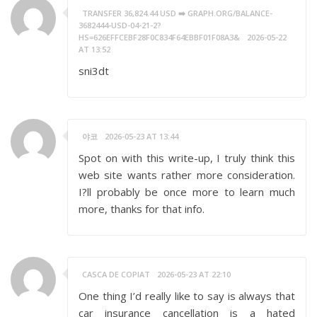
TRANSFER 36,824.44 USD ➡️ GRAPH.ORG/BALANCE-
3682444-USD-04-21-2?
HS=626EFFCEBF28F0C834F64EBBF01F08A3&
2026-05-22
AT 13:52
sni3dt
야코
2026-05-23 AT 13:44
Spot on with this write-up, I truly think this
web site wants rather more consideration.
I?ll probably be once more to learn much
more, thanks for that info.
CASCA DE COPIAT
2026-05-23 AT 22:10
One thing I’d really like to say is always that
car insurance cancellation is a hated