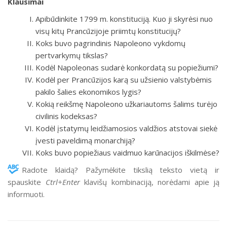
Klausimai
Apibūdinkite 1799 m. konstituciją. Kuo ji skyrėsi nuo
visų kitų Prancūzijoje priimtų konstitucijų?
Koks buvo pagrindinis Napoleono vykdomų
pertvarkymų tikslas?
Kodėl Napoleonas sudarė konkordatą su popiežiumi?
Kodėl per Prancūzijos karą su užsienio valstybėmis
pakilo šalies ekonomikos lygis?
Kokią reikšmę Napoleono užkariautoms šalims turėjo
civilinis kodeksas?
Kodėl įstatymų leidžiamosios valdžios atstovai siekė
įvesti paveldimą monarchiją?
Koks buvo popiežiaus vaidmuo karūnacijos iškilmėse?
Radote klaidą? Pažymėkite tikslią teksto vietą ir
spauskite
Ctrl+Enter
klavišų kombinaciją, norėdami apie ją
informuoti.