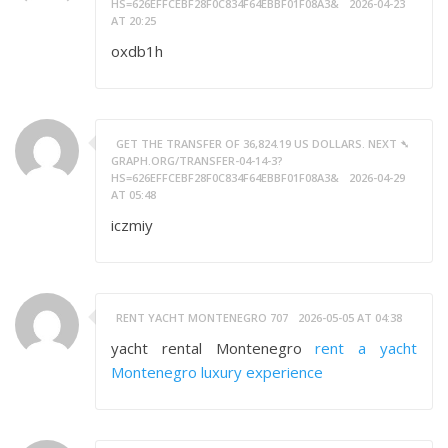
HS=626EFFCEBF28F0C834F64EBBF01F08A3&
2026-04-23
AT 20:25
oxdb1h
GET THE TRANSFER OF 36,824.19 US DOLLARS. NEXT ➴
GRAPH.ORG/TRANSFER-04-14-3?
HS=626EFFCEBF28F0C834F64EBBF01F08A3&
2026-04-29
AT 05:48
iczmiy
RENT YACHT MONTENEGRO 707
2026-05-05 AT 04:38
yacht rental Montenegro
rent a yacht
Montenegro luxury experience