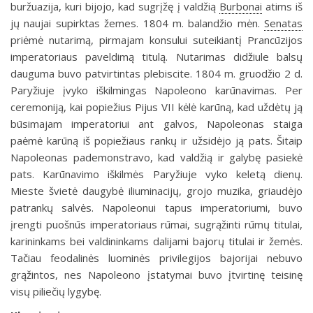
buržuazija, kuri bijojo, kad sugrįžę į valdžią
Burbonai
atims iš
jų naujai supirktas žemes. 1804 m. balandžio mėn.
Senatas
priėmė nutarimą, pirmajam konsului suteikiantį Prancūzijos
imperatoriaus paveldimą titulą. Nutarimas didžiule balsų
dauguma buvo patvir­tintas plebiscite. 1804 m. gruodžio 2 d.
Paryžiuje įvyko iškilmingas Napoleono karūnavimas. Per
ceremoniją, kai popiežius Pijus VII kėlė karūną, kad uždėtų ją
būsimajam imperatoriui ant galvos, Napoleonas staiga
paėmė karūną iš popiežiaus rankų ir užsidėjo ją pats. Šitaip
Napoleonas pademonstravo, kad valdžią ir galybę pasie­kė
pats. Karūnavimo iškilmės Paryžiuje vyko keletą dienų.
Mieste švietė dau­gybė iliuminacijų, grojo muzika, griaudėjo
patrankų salvės. Napoleonui tapus imperatoriumi, buvo
įrengti puošnūs imperatoriaus rūmai, sugrąžinti rūmų titulai,
karininkams bei valdininkams dalijami bajorų titulai ir žemės.
Tačiau feodalinės luominės privilegijos bajorijai nebuvo
grąžintos, nes Napoleono įstatymai buvo įtvirtinę teisinę
visų piliečių lygybę.