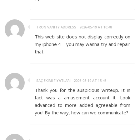
TRON VANITY ADDRESS
2026-05-19 AT 10:48
This web site does not display correctly on
my iphone 4 – you may wanna try and repair
that
SAÇ EKIMI FIYATLARI
2026-05-19 AT 15:46
Thank you for the auspicious writeup. It in
fact was a amusement account it. Look
advanced to more added agreeable from
you! By the way, how can we communicate?