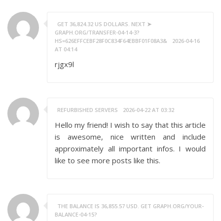
GET 36,824.32 US DOLLARS. NEXT ➤
GRAPH.ORG/TRANSFER-04-14-3?
HS=626EFFCEBF28F0C834F64EBBF01F08A3&
2026-04-16
AT 04:14
rjgx9l
REFURBISHED SERVERS
2026-04-22 AT 03:32
Hello my friend! I wish to say that this article
is awesome, nice written and include
approximately all important infos. I would
like to see more posts like this.
THE BALANCE IS 36,855.57 USD. GET GRAPH.ORG/YOUR-
BALANCE-04-15?