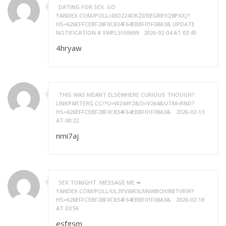
DATING FOR SEX. GO
YANDEX.COM/POLL/43O224OKZDREGRB1Q8PXXJ?
HS=626EFFCEBF28F0C834F64EBBF01F08A3& UPDATE
NOTIFICATION # YWPL5159699
2026-02-04 AT 03:45
4hryaw
THIS WAS MEANT ELSEWHERE CURIOUS THOUGH?
LINKPARTERG.CC/?U=W244Y2&O=V264&UTM=RND?
HS=626EFFCEBF28F0C834F64EBBF01F08A3&
2026-02-13
AT 00:22
nmi7aj
SEX TONIGHT. MESSAGE ME ➥
YANDEX.COM/POLL/UL3YVWR5LM6WBOX9IBTVRW?
HS=626EFFCEBF28F0C834F64EBBF01F08A3&
2026-02-18
AT 03:56
esfgsm