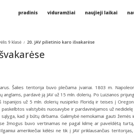
pradinis
viduramžiai
naujieji laikai
nau
ėlis 9 klasė
20. JAV pilietinio karo išvakarėse
 išvakarėse
­karus. Šalies teritorija buvo plečiama įvairiai. 1803 m. Napoleo
tų anglams, pardavė ją JAV už 15 mln. dole­rių. Po Luizianos prijun
š Ispanijos už 5 mln. dolerių nusi­pirko Floridą ir teises į Orego
 paskelbtos valstybės nuosavybe ir pardavinėjamos už nedidelę 
ąlyga, kad ji būtų dirbama. Galimybė nemokamai gauti žemės ir
uose žmogus buvo verti­namas ne pagal kilmę ar paveldėtą turtą
iniui amerikiečiai kėlėsi ne tik į JAV priklausančias teritorijas, 