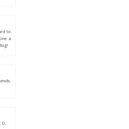
ard to
done a
log!
iends.
: D.