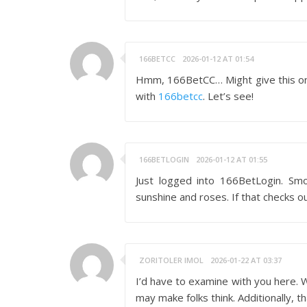
166BETCC
2026-01-12 AT 01:54
Hmm, 166BetCC… Might give this one a
with
166betcc
. Let’s see!
166BETLOGIN
2026-01-12 AT 01:55
Just logged into 166BetLogin. Smo
sunshine and roses. If that checks out
ZORITOLER IMOL
2026-01-22 AT 03:37
I’d have to examine with you here. Wh
may make folks think. Additionally, 