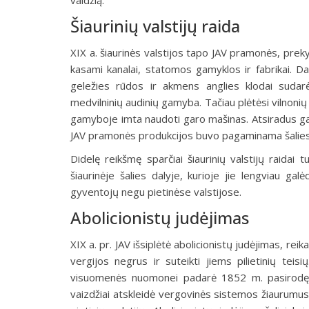
valdžią.
Šiaurinių valstijų raida
XIX a. šiaurinės valstijos tapo JAV pramonės, prekyb
kasami kanalai, statomos ga­myklos ir fabrikai.
geležies rūdos ir akmens anglies klodai sudar
medvilninių audinių gamy­ba. Tačiau plėtėsi viln
gamyboje imta naudoti garo mašinas. Atsiradus ga
JAV pramonės produkcijos buvo pagaminama šalies 
Didelę reikšmę sparčiai šiaurinių valstijų raida
šiaurinėje šalies dalyje, kurio­je jie lengviau ga
gyventojų negu pietinėse valstijose.
Abolicionistų judėjimas
XIX a. pr. JAV išsiplėtė abolicionistų judėjimas, reika
vergijos negrus ir suteikti jiems pilietinių teisių
visuomenės nuomonei padarė 1852 m. pasirodęs
vaizdžiai atskleidė vergovinės sistemos žiaurumus