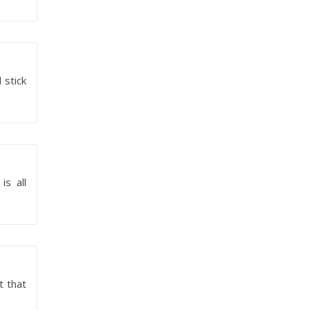
 stick
is all
t that