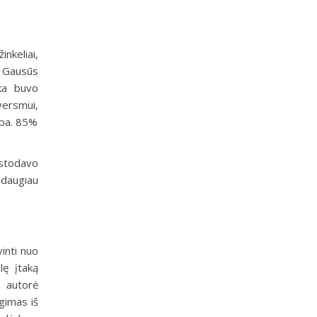
inkeliai,
. Gausūs
aka buvo
versmui,
yba. 85%
istodavo
 daugiau
vinti nuo
elę įtaką
 autorė
gimas iš