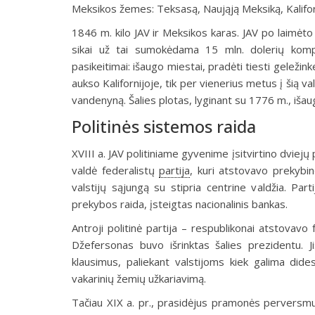
Meksikos žemes: Teksasą, Naująją Meksiką, Kalifor
1846 m. kilo JAV ir Meksikos karas. JAV po laimėto
sikai už tai sumokėdama 15 mln. dolerių komp
pasikeitimai: išaugo miestai, pradėti tiesti geležink
aukso Kalifornijo­je, tik per vienerius metus į šią va
vandenyną. Šalies plotas, lyginant su 1776 m., išau
Politinės sistemos raida
XVIII a. JAV politiniame gyvenime įsitvirtino dviejų
valdė federalistų
partija
, kuri atstovavo prekybin
valstijų sąjungą su stipria centrine valdžia. Par
prekybos raida, įsteigtas nacionalinis bankas.
Antroji politinė partija – respublikonai atstovavo
Džefersonas buvo išrinktas šalies prezidentu. Ji
klausimus, paliekant valstijoms kiek galima dide
vakarinių žemių užkariavimą.
Tačiau XIX a. pr., prasidėjus pramonės perversmui,