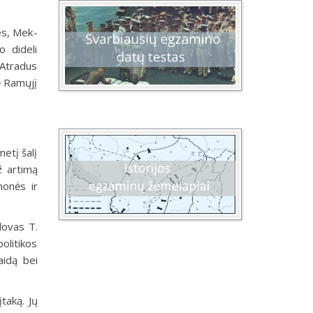
es, Mek­
 dideli
. Atradus
kė Ramųjį
metį šalį
ž artimą
monės ir
dovas T.
liti­kos
aidą bei
taką. Jų