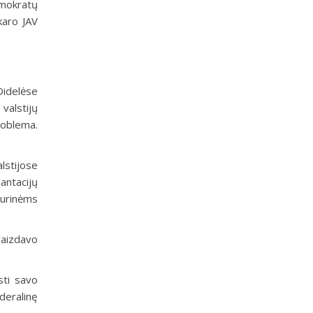
Demokratų
 karo JAV
Didelėse
valstijų
roblema.
alstijose
lantacijų
aurinėms
vaizdavo
ėsti savo
deralinę