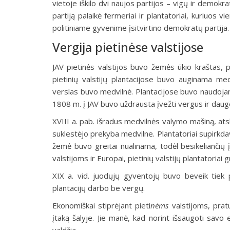
vietoje iškilo dvi naujos parti­jos – vigų ir demokr
partiją palaikė fermeriai ir plantatoriai, kuriuos v
politinia­me gyvenime įsitvirtino demokratų partija.
Vergija pietinėse valstijose
JAV pietinės valstijos buvo žemės ūkio kraštas, p
pietinių valstijų plantacijose bu­vo auginama medv
verslas buvo medvilnė. Plantacijose buvo naudojam
1808 m. į JAV buvo uždrausta įvežti vergus ir daug
XVIII a. pab. išradus medvilnės valymo mašiną, atski
suklestėjo prekyba med­vilne. Plantatoriai supirkdav
že­mė buvo greitai nualinama, to­dėl besikeliančių 
valstijoms ir Europai, pietinių valstijų plantatoriai g
XIX a. vid. juodųjų gyventojų buvo beveik tiek pa
plantacijų darbo be vergų.
Ekonomiškai stiprėjant pieti
nėms
valstijoms, prat
įtaką šalyje. Jie manė, kad norint išsaugoti savo 