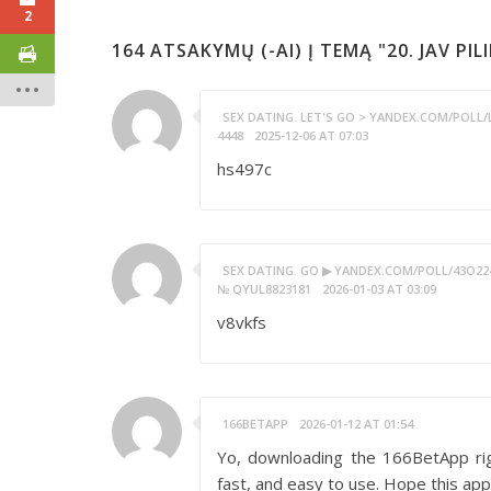
2
164 ATSAKYMŲ (-AI) Į TEMĄ "20. JAV PI
SEX DATING. LET'S GO > YANDEX.COM/POL
4448
2025-12-06 AT 07:03
hs497c
SEX DATING. GO ▶ YANDEX.COM/POLL/43O2
№ QYUL8823181
2026-01-03 AT 03:09
v8vkfs
166BETAPP
2026-01-12 AT 01:54
Yo, downloading the 166BetApp rig
fast, and easy to use. Hope this app