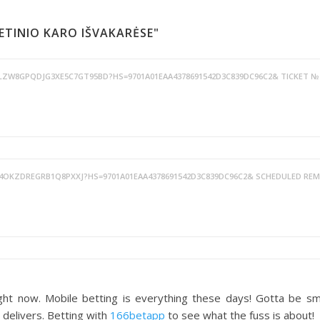
LIETINIO KARO IŠVAKARĖSE"
L/LZW8GPQDJG3XE5C7GT95BD?HS=9701A01EAA4378691542D3C839DC96C2& TICKET №
24OKZDREGRB1Q8PXXJ?HS=9701A01EAA4378691542D3C839DC96C2& SCHEDULED REM
ht now. Mobile betting is everything these days! Gotta be sm
 delivers. Betting with
166betapp
to see what the fuss is about!