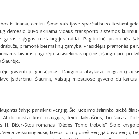
os ir finansų centru. Šiose valstijose sparčiai buvo tiesiami gelež
 Daug dėmesio buvo skiriama vidaus transporto sistemos kūrimui
ė geras sąlygas metalurgijos raidai. Pagrindinė pramonės š
onių drabužių pramonė bei mašinų gamyba. Prasidėjus pramonės per
ri­niams laivams pagerėjo susisiekimas upėmis, išaugo jūrų prek
Šiaurėje.
i turėjo gyventojų gausėji­mas. Dauguma atvykusių imigrantų aps
lėdavo įsidarbinti. Šiaurinių valstijų miestuose gyveno du kartus
laujantis šalyje panaikinti vergiją. Šio judėjimo šalininkai siekė išlais
. Abolicionistai kūrė draugijas, leido laikraščius, brošiū­ras. Did
 H. Bičer-Stou romanas “Dėdės Tomo trobelė”. Šioje knygoje
. Viena veiksmingiausių kovos formų prieš ver­giją buvo vergų bė