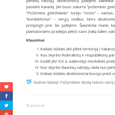
pietinių valstijų. Abolicionistų judėjimo šalini
pasiekti Kanadą. JAV buvo sukurta “požeminio geležin
“Požeminis geležinkelis” turėjo “stotis” – namus
“konduktorius” – vergų vedlius. Nors abolicion
prisijungti prie šio judėjimo. Šiauriečiai manė, 
plantatoriams pradėjus plėsti savo įtaką šalies val
Klausimai
Kokiais būdais JAV plėtė teritoriją į Vakaru
Kuo skyrėsi federalistų ir respublikonų parti
Kodėl JAV XIX a. suklestėjo medvilnės pre
Kuo skyrėsi šiaurinių valstijų raida nuo pieti
Kokiais būdais abolicionistai kovojo prieš v
Radote klaidą? Pažymėkite tikslią teksto vietą 
2016-07-28