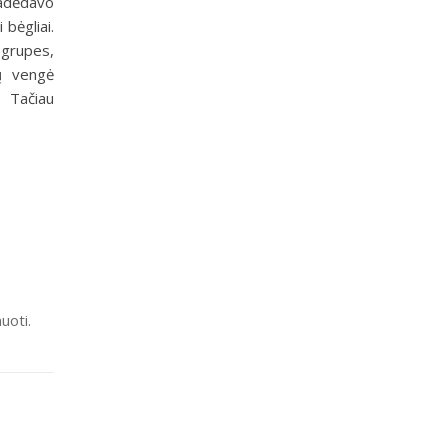
padėdavo
 bėgliai.
 grupes,
ių vengė
. Tačiau
uoti.