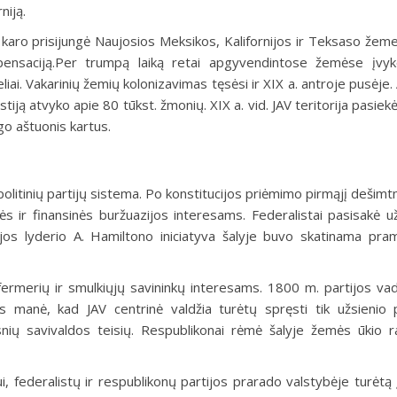
niją.
 karo prisijungė Naujosios Mek­sikos, Kalifornijos ir Teksaso žem
ensaciją.Per trumpą laiką retai apgyvendintose žemėse įvyko
eliai. Vaka­rinių žemių kolonizavimas tęsėsi ir XIX a. antroje pusėje
lstiją at­vyko apie 80 tūkst. žmonių. XIX a. vid. JAV teritorija pasie
go aštuonis kartus.
 politinių partijų sistema. Po konstitucijos priėmimo pirmąjį dešimt
ės ir finansinės buržuazijos interesams. Federalistai pasisa­kė u
tijos lyderio A. Ha­miltono iniciatyva šalyje buvo skatinama pra
 fermerių ir smulkiųjų savi­ninkų interesams. 1800 m. partijos va
s manė, kad JAV centrinė valdžia turėtų spręsti tik užsienio po
snių savivaldos teisių. Res­publikonai rėmė šalyje žemės ūkio r
 federalistų ir respubli­konų partijos prarado valstybėje turėtą į