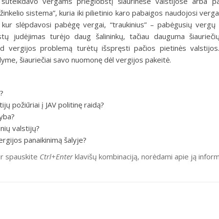
nkai suteikdavo vergams prieglobstį šiaurinėse valstijose arba 
kelio sistema”, kuria iki pilieti­nio karo pabaigos naudojosi vergai
, kur slėpdavosi pabėgę vergai, “traukinius” – pabėgusių vergų
istų judėjimas turėjo daug šalininkų, tačiau dauguma šiaurieč
kad vergijos problemą turėtų išspręsti pačios pietinės valsti­jos
dyme, šiauriečiai savo nuomonę dėl vergijos pakeitė.
s?
jų požiūriai į JAV politinę raidą?
kyba?
nių valstijų?
ergijos panaikinimą šalyje?
ir spauskite
Ctrl+Enter
klavišų kombinaciją, norėdami apie ją inform