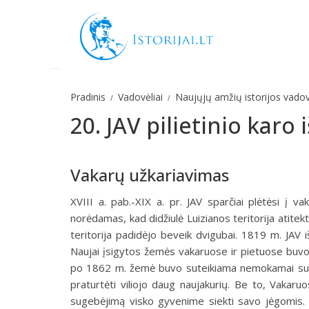
Pradinis
Vadovėliai
Naujųjų amžių istorijos vadov
20. JAV pilietinio karo
Vakarų užkariavimas
XVIII a. pab.-XIX a. pr. JAV sparčiai plėtėsi į va
norėdamas, kad didžiulė Luizianos teritorija ati­tek
teritorija padi­dėjo beveik dvigubai. 1819 m. JAV i
Naujai įsigytos žemės vakaruose ir pietuose buvo
po 1862 m. žemė buvo suteikiama nemo­kamai su s
praturtėti viliojo daug naujakurių. Be to, Vakar
sugebėjimą visko gyvenime siekti savo jėgomis. Ilga