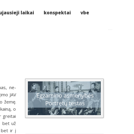
jausieji laikai
konspektai
vbe
nas, ne­
­gimo JAV
no žemę.
kainą, o
 greitai
, bet už
bet ir į