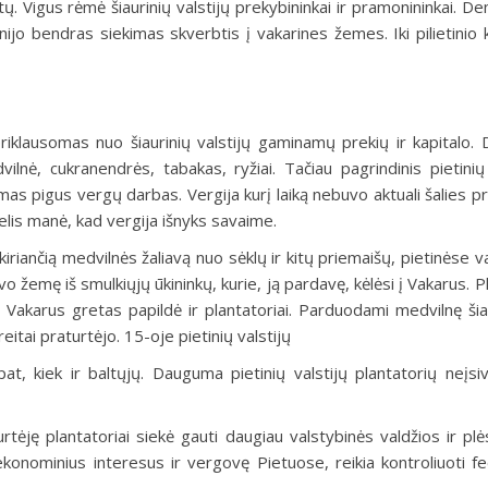
atų. Vigus rėmė šiaurinių valstijų prekybininkai ir pramo­nininkai. 
ienijo bendras siekimas skverbtis į vakarines žemes. Iki pilietinio
riklausomas nuo šiaurinių valstijų gaminamų prekių ir kapitalo. 
ilnė, cukranendrės, tabakas, ryžiai. Tačiau pagrindinis pieti­nių 
as pigus vergų darbas. Vergija kurį laiką nebuvo aktuali šalies p
elis manė, kad vergija išnyks savaime.
riančią medvilnės ža­liavą nuo sėklų ir kitų priemaišų, pietinėse v
o žemę iš smulkiųjų ūkininkų, kurie, ją pardavę, kėlėsi į Vakarus. P
į Vakarus gre­tas papildė ir plantatoriai. Par­duodami medvilnę ši
reitai pra­turtėjo. 15-oje pietinių valstijų
t, kiek ir baltųjų. Dauguma pietinių vals­tijų plantatorių neįsi
urtėję plantatoriai siekė gauti daugiau valstybinės val­džios ir pl
ekonomi­nius interesus ir vergovę Pietuose, reikia kontroliuoti fe