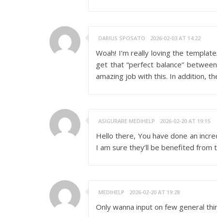
DARIUS SPOSATO
2026-02-03 AT 14:22
Woah! I’m really loving the template/t
get that “perfect balance” between
amazing job with this. In addition, 
ASIGURARE MEDIHELP
2026-02-20 AT 19:15
Hello there, You have done an incredi
I am sure they’ll be benefited from th
MEDIHELP
2026-02-20 AT 19:28
Only wanna input on few general thing