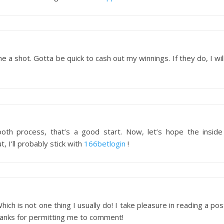
 shot. Gotta be quick to cash out my winnings. If they do, I will
oth process, that’s a good start. Now, let’s hope the inside 
, I’ll probably stick with
166betlogin
!
ich is not one thing I usually do! I take pleasure in reading a pos
thanks for permitting me to comment!