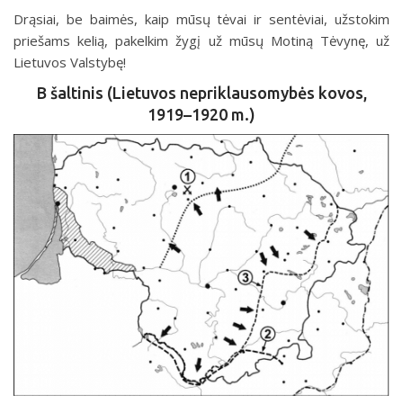
Drąsiai, be baimės, kaip mūsų tėvai ir sentėviai, užstokim
priešams kelią, pakelkim žygį už mūsų Motiną Tėvynę, už
Lietuvos Valstybę!
B šaltinis (Lietuvos nepriklausomybės kovos,
1919–1920 m.)