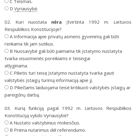
C Teismas.
D
Vyriausybė
.
02. Kuri nuostata
nėra
įtvirtinta 1992 m. Lietuvos
Respublikos Konstitucijoje?
A Informacija apie privatų asmens gyvenimą gali būti
renkama tik jam sutikus.
B Nuosavybė gali būti paimama tik įstatymo nustatyta
tvarka visuomenės poreikiams ir teisingai
atlyginama.
C Pilietis turi teisę įstatymo nustatyta tvarka gauti
valstybės įstaigų turimą informaciją apie jį.
D Piliečiams laiduojama teisė kritikuoti valstybės įstaigų ar
pareigūnų darbą.
03. Kurią funkciją pagal 1992 m. Lietuvos Respublikos
Konstituciją vykdo Vyriausybė?
A Nustato valstybinius mokesčius.
B Priima nutarimus dėl referendumo.