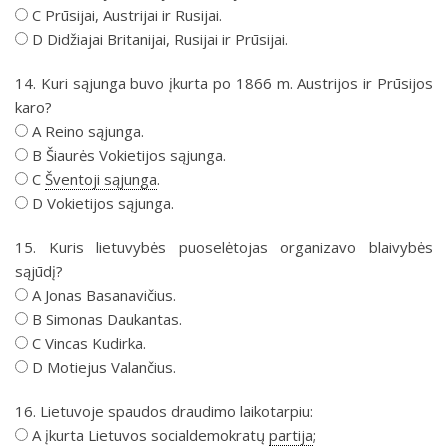
C Prūsijai, Austrijai ir Rusijai.
D Didžiajai Britanijai, Rusijai ir Prūsijai.
14. Kuri sąjunga buvo įkurta po 1866 m. Austrijos ir Prūsijos
karo?
A Reino sąjunga.
B Šiaurės Vokietijos sąjunga.
C
Šventoji sąjunga
.
D Vokietijos sąjunga.
15. Kuris lietuvybės puoselėtojas organizavo blaivybės
sąjūdį?
A Jonas Basanavičius.
B Simonas Daukantas.
C Vincas Kudirka.
D Motiejus Valančius.
16. Lietuvoje spaudos draudimo laikotarpiu:
A įkurta Lietuvos socialdemokratų
partija
;