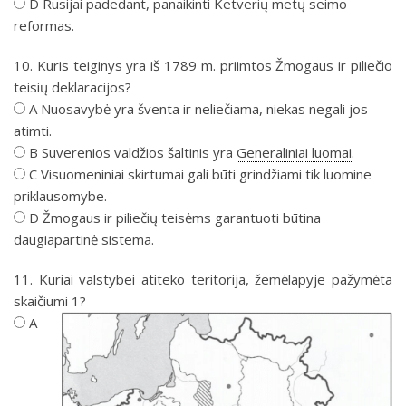
D Rusijai padedant, panaikinti Ketverių metų seimo
reformas.
10. Kuris teiginys yra iš 1789 m. priimtos Žmogaus ir piliečio
teisių deklaracijos?
A Nuosavybė yra šventa ir neliečiama, niekas negali jos
atimti.
B Suverenios valdžios šaltinis yra
Generaliniai luomai
.
C Visuomeniniai skirtumai gali būti grindžiami tik luomine
priklausomybe.
D Žmogaus ir piliečių teisėms garantuoti būtina
daugiapartinė sistema.
11. Kuriai valstybei atiteko teritorija, žemėlapyje pažymėta
skaičiumi 1?
A