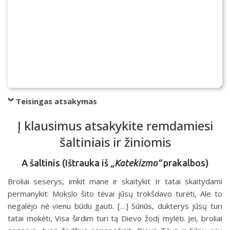
Teisingas atsakymas
Į klausimus atsakykite remdamiesi
šaltiniais ir žiniomis
A šaltinis (Ištrauka iš
„Katekizmo“
prakalbos)
Broliai seserys, imkit mane ir skaitykit Ir tatai skaitydami
permanykit: Mokslo šito tėvai jūsų trokšdavo turėti, Ale to
negalėjo nė vienu būdu gauti. […] Sūnūs, dukterys jūsų turi
tatai mokėti, Visa širdim turi tą Dievo žodį mylėti. Jei, broliai