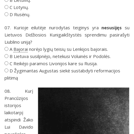
B Lietuvių.
C Lotynų.
D Rusėnų.
07. Kurioje eilutėje nurodytas teiginys yra
nesusijęs
su
Lietuvos Didžiosios Kunigaikštystės sprendimu pasirašyti
Liublino uniją?
A
Bajorai
norėjo lygių teisių su Lenkijos bajorais.
B Lietuva susilpnėjo, netekusi Voluinės ir Podolės.
C Reikėjo paramos Livonijos kare su Rusija.
D Žygimantas Augustas siekė sustabdyti reformacijos
plitimą
08. Kurį
Prancūzijos
istorijos
laikotarpį
atspindi Žako
Lui Davido