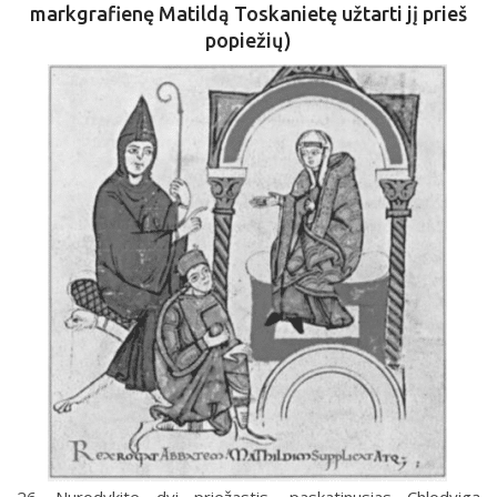
markgrafienę Matildą Toskanietę užtarti jį prieš
popiežių)
26. Nurodykite dvi priežastis, paskatinusias Chlodvigą