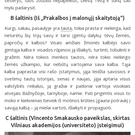
seserys, tuos žodžius nepapeiksit, Dievą Tėvą ir Sūnų sau
mylu padarysit.
B šaltinis (Iš „Prakalbos į malonųjį skaitytoją“)
Kurgi, sakau, pasaulyje yra
tauta
, tokia prasta ir niekinga, kad
neturėtų šių trijų savų ir tarsi įgimtų dalykų: tėvų žemės,
papročių ir kalbos? Visais amžiais žmonės kalbėjo savo
gimtąja kalba ir visados rūpinosi ją išlaikyti, turtinti, tobulinti ir
gražinti. Nėra tokios menkos tautos, nėra tokio niekingo
žemės užkampio, kur nebūtų vartojama sava kalba. Tąja
kalba paprastai visi rašo įstatymus, jąja leidžia savosios ir
svetimų tautų istorijas, senas ir naujas, jąja aptaria visus
valstybės reikalus, ją gražiai ir padoriai vartoja visokiais
atvejais Bažnyčioje, tarnyboje, namie. Pati prigimtis visus to
moko ir kiekvienas beveik iš motinos krūties įgauna potraukį į
savąją kalbą – ją mielai vartoti, išlaikyti ir propaguoti.
C šaltinis (Vincento Smakausko paveikslas, skirtas
Vilniaus akademijos (universiteto) įsteigimui)