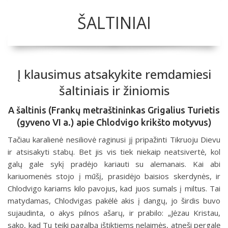
ŠALTINIAI
Į klausimus atsakykite remdamiesi
šaltiniais ir žiniomis
A šaltinis (Frankų metraštininkas Grigalius Turietis
(gyveno VI a.) apie Chlodvigo krikšto motyvus)
Tačiau karalienė nesiliovė raginusi jį pripažinti Tikruoju Dievu
ir atsisakyti stabų. Bet jis vis tiek niekaip neatsivertė, kol
galų gale sykį pradėjo kariauti su alemanais. Kai abi
kariuomenės stojo į mūšį, prasidėjo baisios skerdynės, ir
Chlodvigo kariams kilo pavojus, kad juos sumals į miltus. Tai
matydamas, Chlodvigas pakėlė akis į dangų, jo širdis buvo
sujaudinta, o akys pilnos ašarų, ir prabilo: „Jėzau Kristau,
sako, kad Tu teiki pagalbą ištiktiems nelaimės, atneši pergalę