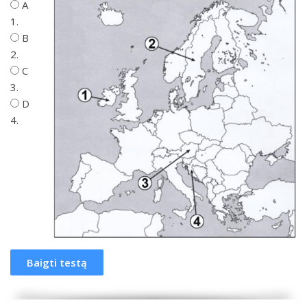
A
1.
B
2.
C
3.
D
4.