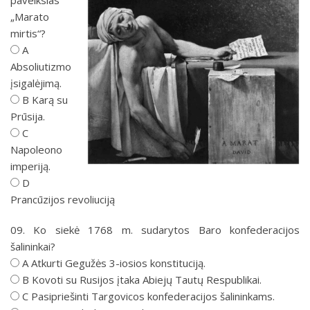
paveikslas
„Marato
mirtis“?
A
Absoliutizmo
įsigalėjimą.
B Karą su
Prūsija.
C
Napoleono
imperiją.
D
Prancūzijos revoliuciją
09. Ko siekė 1768 m. sudarytos Baro konfederacijos
šalininkai?
A Atkurti Gegužės 3-iosios konstituciją.
B Kovoti su Rusijos įtaka Abiejų Tautų Respublikai.
C Pasipriešinti Targovicos konfederacijos šalininkams.