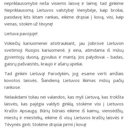
nepriklausomybė neša visiems laisvę ir laimę; tad ginkime
Nepriklausomą Lietuvos valstybę! Vienybėje, kaip broliai,
pasidavę kits kitam rankas, eikime drąsiai į kovą, visi, kaip
vienas, stokim už tėvynę!
Lietuva pavojuje!
Vokiečių kariuomenei atsitraukiant, jau įsibrovė Lietuvon
svetimoji Rusijos kariuomenė. Ji eina, atimdama iš mūsų
gyventojų duoną, gyvulius ir mantą. Jos palydovai – badas,
gaisrų pašvaistės, kraujo ir ašarų upeliai.
Tad ginkim Lietuvą! Parodykim, jog esame verti amžiais
kovotos laisvės. Šiandieną Lietuvos likimas mūsų pačių
rankose.
Nelaukdami toliau nei valandos, kas myli Lietuvą, kas trokšta
laisvės, kas pajėgia valdyti ginklą, stokime visi į Lietuvos
Krašto Apsaugą. Būrių būriais eikime iš kaimų, viensėdžių,
miestų ir miestelių, eikime iš visų Lietuvos kraštų laisvės ir
Tėvynės ginti. Stokime drąsiai pirmi į kovą!