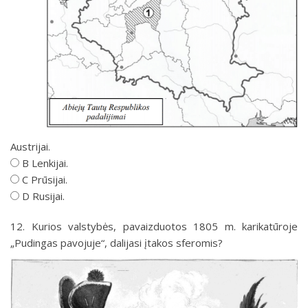
Austrijai.
B Lenkijai.
C Prūsijai.
D Rusijai.
12.
Kurios valstybės, pavaizduotos 1805 m. karikatūroje
„Pudingas pavojuje“, dalijasi įtakos sferomis?