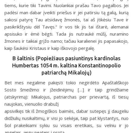
tiems, kurie tiki Tavimi. Nuolankiai prašau Tavo pagalbos. Jei
padėsi man dabar įveikti priešus ir jei patirsiu tą galią, kurią
sakosi patyrę Tau atsidavę žmonės, tai aš įtikėsiu Tave ir
pasikrikštysiu dėl Tavęs.“ Ir vos tik jis tai ištarė, alemanai
apsisuko ir ėmė bėgti. Tada jis nutraukė mūšį, nuramino
žmones ir taikiai grįžo namo; tačiau karalienei jis papasakojo,
kaip šaukėsi Kristaus ir kaip iškovojo pergalę.
B šaltinis (Popiežiaus pasiuntinys kardinolas
Humbertas 1054 m. kaltina Konstantinopolio
patriarchą Mikalojų)
Bet mes negalime pakęsti tokio negirdėto Apaštališkojo
Sosto šmeižimo ir įžeidinėjimų […] ir taip grindžiame
(atskyrimą): Mikalojus, patriarchas per prievartą, iš tiesų
naujokas, vienuolio drabužį
apsivilkęs tik iš žmogiškos baimės, dabar sutepęs jį daugeliu
didžiulių nusikaltimų, ir visi jo sekėjai, taip pat klystantys, nuo
šiol prakeikiami sykiu su visais eretikais, su velniu ir jo
angelais, jeigu neateis į protą.