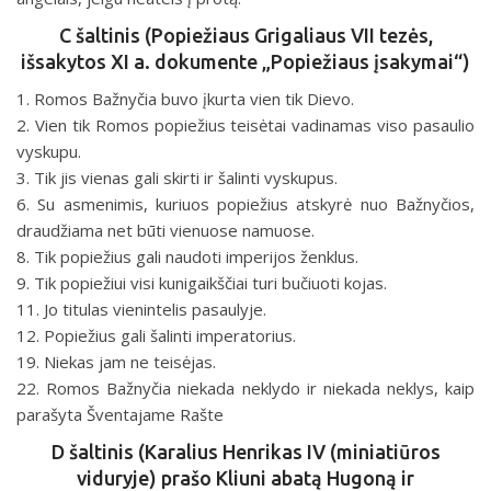
C šaltinis (Popiežiaus Grigaliaus VII tezės,
išsakytos XI a. dokumente „Popiežiaus įsakymai“)
1. Romos Bažnyčia buvo įkurta vien tik Dievo.
2. Vien tik Romos popiežius teisėtai vadinamas viso pasaulio
vyskupu.
3. Tik jis vienas gali skirti ir šalinti vyskupus.
6. Su asmenimis, kuriuos popiežius atskyrė nuo Bažnyčios,
draudžiama net būti vienuose namuose.
8. Tik popiežius gali naudoti imperijos ženklus.
9. Tik popiežiui visi kunigaikščiai turi bučiuoti kojas.
11. Jo titulas vienintelis pasaulyje.
12. Popiežius gali šalinti imperatorius.
19. Niekas jam ne teisėjas.
22. Romos Bažnyčia niekada neklydo ir niekada neklys, kaip
parašyta Šventajame Rašte
D šaltinis (Karalius Henrikas IV (miniatiūros
viduryje) prašo Kliuni abatą Hugoną ir