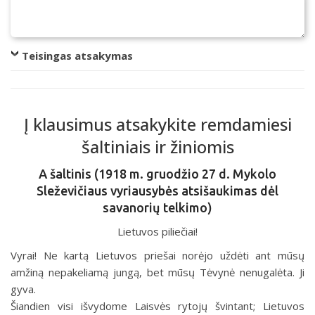
Teisingas atsakymas
Į klausimus atsakykite remdamiesi
šaltiniais ir žiniomis
A šaltinis (1918 m. gruodžio 27 d. Mykolo
Sleževičiaus vyriausybės atsišaukimas dėl
savanorių telkimo)
Lietuvos piliečiai!
Vyrai! Ne kartą Lietuvos priešai norėjo uždėti ant mūsų
amžiną nepakeliamą jungą, bet mūsų Tėvynė nenugalėta. Ji
gyva.
Šiandien visi išvydome Laisvės rytojų švintant; Lietuvos