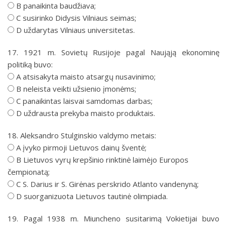
B panaikinta baudžiava;
C susirinko Didysis Vilniaus seimas;
D uždarytas Vilniaus universitetas.
17. 1921 m. Sovietų Rusijoje pagal Naująją ekonominę
politiką buvo:
A atsisakyta maisto atsargų nusavinimo;
B neleista veikti užsienio įmonėms;
C panaikintas laisvai samdomas darbas;
D uždrausta prekyba maisto produktais.
18. Aleksandro Stulginskio valdymo metais:
A įvyko pirmoji Lietuvos dainų šventė;
B Lietuvos vyrų krepšinio rinktinė laimėjo Europos
čempionatą;
C S. Darius ir S. Girėnas perskrido Atlanto vandenyną;
D suorganizuota Lietuvos tautinė olimpiada.
19. Pagal 1938 m. Miuncheno susitarimą Vokietijai buvo