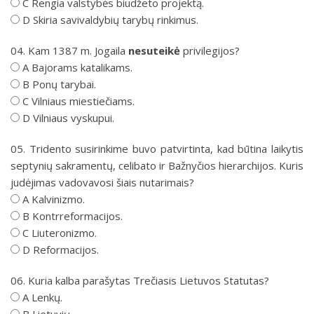
C Rengia valstybės biudžeto projektą.
D Skiria savivaldybių tarybų rinkimus.
04. Kam 1387 m. Jogaila
nesuteikė
privilegijos?
A Bajorams katalikams.
B Ponų tarybai.
C Vilniaus miestiečiams.
D Vilniaus vyskupui.
05. Tridento susirinkime buvo patvirtinta, kad būtina laikytis
septynių sakramentų, celibato ir Bažnyčios hierarchijos. Kuris
judėjimas vadovavosi šiais nutarimais?
A Kalvinizmo.
B Kontrreformacijos.
C Liuteronizmo.
D Reformacijos.
06. Kuria kalba parašytas Trečiasis Lietuvos Statutas?
A Lenkų.