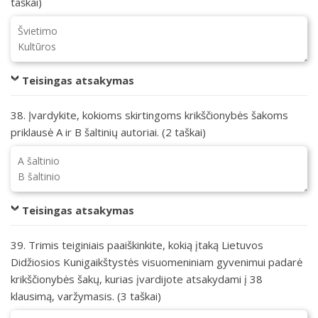
taškai)
Teisingas atsakymas
38. Įvardykite, kokioms skirtingoms krikščionybės šakoms
priklausė A ir B šaltinių autoriai. (2 taškai)
Teisingas atsakymas
39. Trimis teiginiais paaiškinkite, kokią įtaką Lietuvos
Didžiosios Kunigaikštystės visuomeniniam gyvenimui padarė
krikščionybės šakų, kurias įvardijote atsakydami į 38
klausimą, varžymasis. (3 taškai)