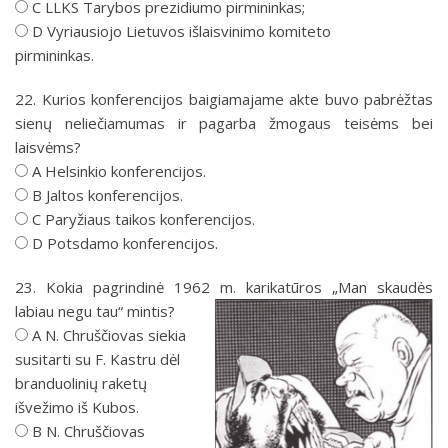
C LLKS Tarybos prezidiumo pirmininkas;
D Vyriausiojo Lietuvos išlaisvinimo komiteto
pirmininkas.
22. Kurios konferencijos baigiamajame akte buvo pabrėžtas
sienų neliečiamumas ir pagarba žmogaus teisėms bei
laisvėms?
A Helsinkio konferencijos.
B Jaltos konferencijos.
C Paryžiaus taikos konferencijos.
D Potsdamo konferencijos.
23. Kokia pagrindinė 1962 m. karikatūros „Man skaudės
labiau negu tau“ mintis?
A N. Chruščiovas siekia
susitarti su F. Kastru dėl
branduolinių raketų
išvežimo iš Kubos.
B N. Chruščiovas