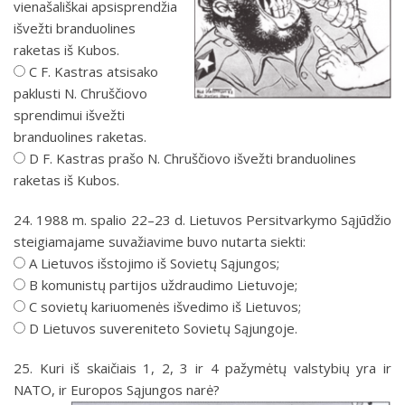
vienašališkai apsisprendžia
išvežti branduolines
raketas iš Kubos.
C F. Kastras atsisako
paklusti N. Chruščiovo
sprendimui išvežti
branduolines raketas.
D F. Kastras prašo N. Chruščiovo išvežti branduolines
raketas iš Kubos.
24. 1988 m. spalio 22–23 d. Lietuvos Persitvarkymo Sąjūdžio
steigiamajame suvažiavime buvo nutarta siekti:
A Lietuvos išstojimo iš Sovietų Sąjungos;
B komunistų partijos uždraudimo Lietuvoje;
C sovietų kariuomenės išvedimo iš Lietuvos;
D Lietuvos suvereniteto Sovietų Sąjungoje.
25. Kuri iš skaičiais 1, 2, 3 ir 4 pažymėtų valstybių yra ir
NATO, ir Europos Sąjungos narė?